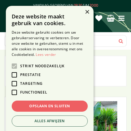
G
VANDAAG GEOPEND VAN
09:30
T/M
20:00
a
×
Deze website maakt
n
gebruik van cookies.
a
a
Deze website gebruikt cookies om uw
r
gebruikerservaring te verbeteren. Door
c
onze website te gebruiken, stemt u in met
o
alle cookies in overeenstemming met ons
n
Cookiebeleid.
Lees verder
t
Kamerplanten
STRIKT NOODZAKELIJK
e
n
PRESTATIE
Brengen je huis tot leven!
t
TARGETING
FUNCTIONEEL
OPSLAAN EN SLUITEN
ALLES AFWIJZEN