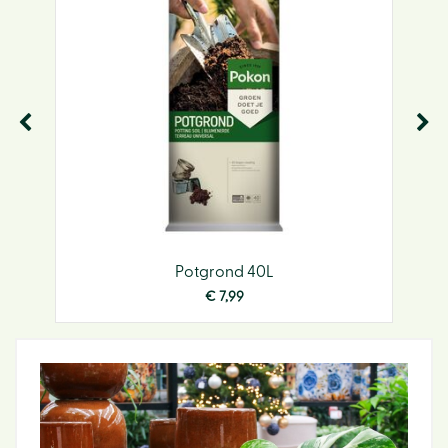
Potgrond 40L
€
7
,
99