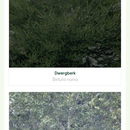
Dwergberk
Betula nana