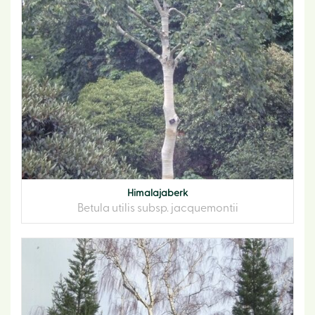
Himalajaberk
Betula utilis subsp. jacquemontii