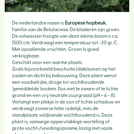
De nederlandse naam is
Europese hopbeuk
,
familie van de Betulaceae. De bladeren zijn groen.
De volwassen hoogte van deze
kleine boom
is ca.
1500 cm. Verdraagt een temperatuur tot -20 gr. C.
Met opvallende vruchten. Groen Is goed
verkrijgbaar.
Geschikt voor een warme plaats.
Zoals bijvoorbeeld beschutte (dak)tuinen op het
zuiden en dicht bij bebouwing. Deze plant wenst
een voedselrijke, droge tot vochthoudende
'gemiddelde' bodem. Dus niet te zware of te lichte
grond en een vrij neutrale zuurgraad (pH = 6 - 8).
Verlangt een plekje in de zon of lichte schaduw en
verdraagt zomerse hitte redelijk, mits de
standplaats voldoende vochthoudend is. Deze
plant is, vanwege oppervlakkige worteling of
grote vocht-/voedingopname, lastig met vaste