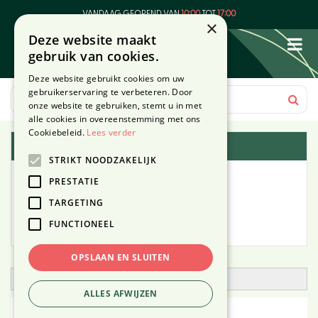
G
VANDAAG GEOPEND VAN
10:00
TOT
17:00
a
×
Deze website maakt
n
gebruik van cookies.
a
a
Deze website gebruikt cookies om uw
r
gebruikerservaring te verbeteren. Door
c
onze website te gebruiken, stemt u in met
o
alle cookies in overeenstemming met ons
n
Cookiebeleid.
Lees verder
Plantengids
t
STRIKT NOODZAKELIJK
e
Alle planten
n
PRESTATIE
t
TARGETING
Zoek op tuintype
FUNCTIONEEL
Mijn Planten
OPSLAAN EN SLUITEN
Open zoekfilter
ALLES AFWIJZEN