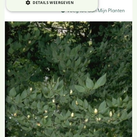
Europese hopbeuk
DETAILS WEERGEVEN
Voeg toe aan Mijn Planten