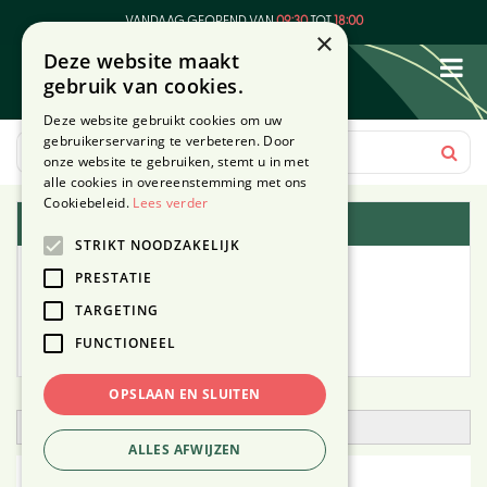
G
VANDAAG GEOPEND VAN
09:30
TOT
18:00
a
×
Deze website maakt
n
gebruik van cookies.
a
a
Deze website gebruikt cookies om uw
r
gebruikerservaring te verbeteren. Door
c
onze website te gebruiken, stemt u in met
o
alle cookies in overeenstemming met ons
n
Cookiebeleid.
Lees verder
Plantengids
t
STRIKT NOODZAKELIJK
e
Alle planten
n
PRESTATIE
t
TARGETING
Zoek op tuintype
FUNCTIONEEL
Mijn Planten
OPSLAAN EN SLUITEN
Open zoekfilter
ALLES AFWIJZEN