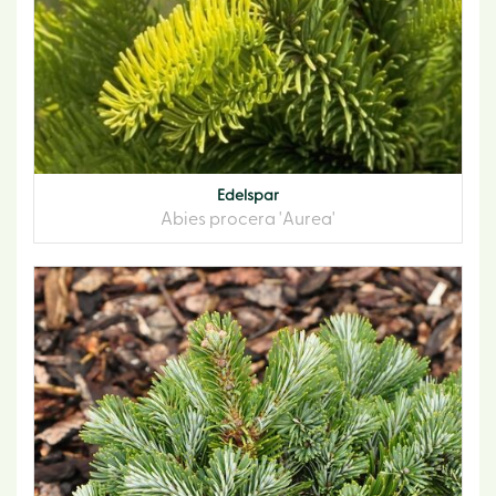
Edelspar
Abies procera 'Aurea'