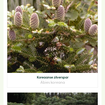
Koreaanse zilverspar
Abies koreana