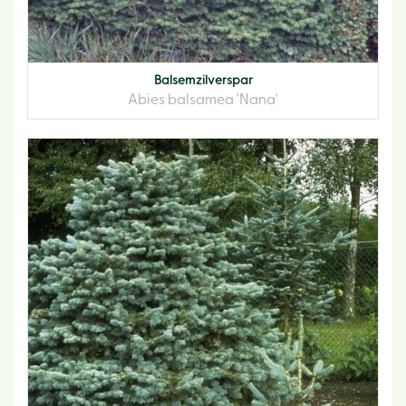
Balsemzilverspar
Abies balsamea 'Nana'