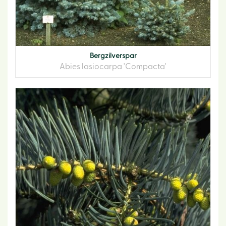
Bergzilverspar
Abies lasiocarpa 'Compacta'