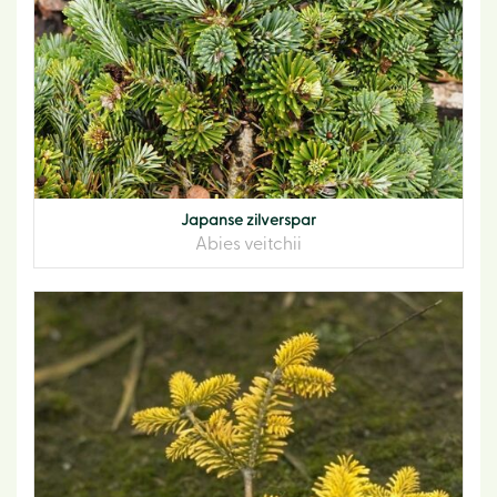
Japanse zilverspar
Abies veitchii