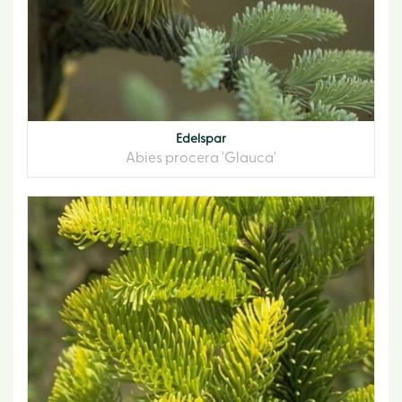
Edelspar
Abies procera 'Glauca'