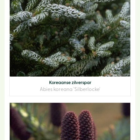
Koreaanse zilverspar
Abies koreana 'Silberlocke'