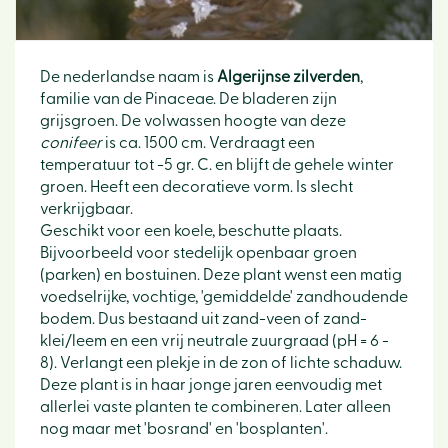
De nederlandse naam is
Algerijnse zilverden
,
familie van de Pinaceae. De bladeren zijn
grijsgroen. De volwassen hoogte van deze
conifeer
is ca. 1500 cm. Verdraagt een
temperatuur tot -5 gr. C. en blijft de gehele winter
groen. Heeft een decoratieve vorm. Is slecht
verkrijgbaar.
Geschikt voor een koele, beschutte plaats.
Bijvoorbeeld voor stedelijk openbaar groen
(parken) en bostuinen. Deze plant wenst een matig
voedselrijke, vochtige, 'gemiddelde' zandhoudende
bodem. Dus bestaand uit zand-veen of zand-
klei/leem en een vrij neutrale zuurgraad (pH = 6 -
8). Verlangt een plekje in de zon of lichte schaduw.
Deze plant is in haar jonge jaren eenvoudig met
allerlei vaste planten te combineren. Later alleen
nog maar met 'bosrand' en 'bosplanten'.