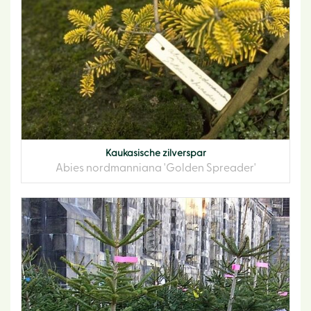
Kaukasische zilverspar
Abies nordmanniana 'Golden Spreader'