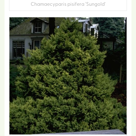
Chamaecyparis pisifera 'Sungold'