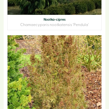
Nootka-cipres
Chamaecyparis nootkatensis 'Pendula'