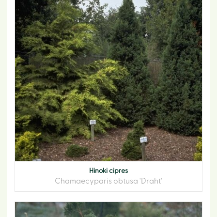
Hinoki cipres
Chamaecyparis obtusa 'Draht'