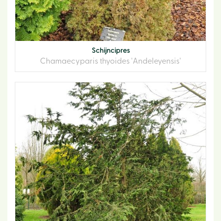
Schijncipres
Chamaecyparis thyoides 'Andeleyensis'