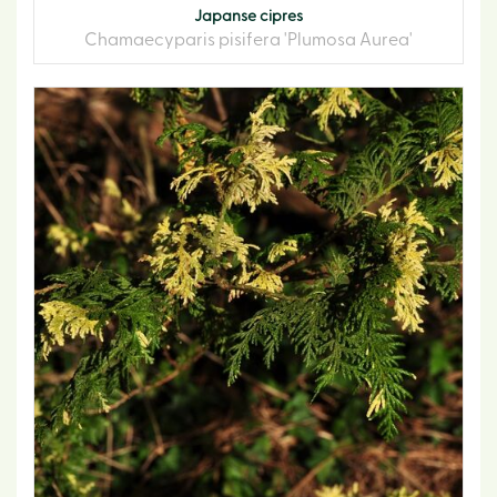
Japanse cipres
Chamaecyparis pisifera 'Plumosa Aurea'