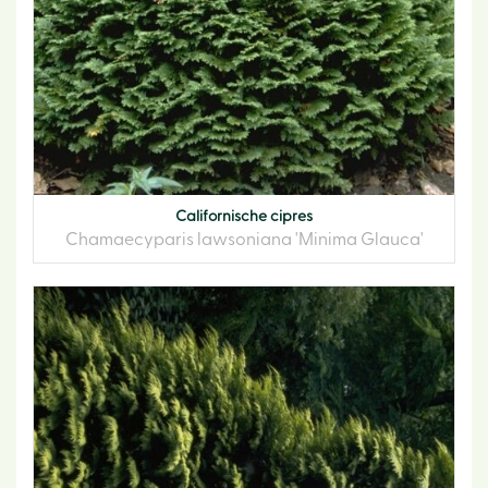
Californische cipres
Chamaecyparis lawsoniana 'Minima Glauca'