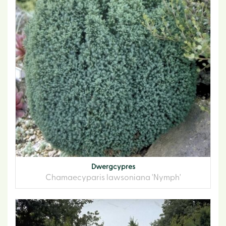
Dwergcypres
Chamaecyparis lawsoniana 'Nymph'