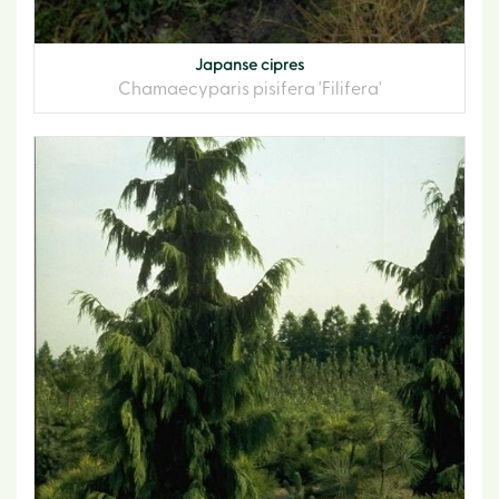
Japanse cipres
Chamaecyparis pisifera 'Filifera'