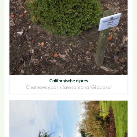
Californische cipres
Chamaecyparis lawsoniana 'Globosa'