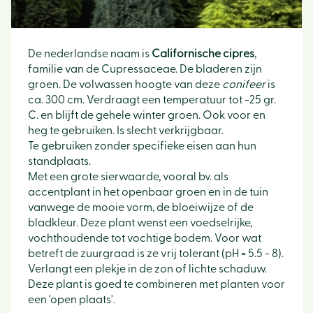
De nederlandse naam is
Californische cipres
,
familie van de Cupressaceae. De bladeren zijn
groen. De volwassen hoogte van deze
conifeer
is
ca. 300 cm. Verdraagt een temperatuur tot -25 gr.
C. en blijft de gehele winter groen. Ook voor en
heg te gebruiken. Is slecht verkrijgbaar.
Te gebruiken zonder specifieke eisen aan hun
standplaats.
Met een grote sierwaarde, vooral bv. als
accentplant in het openbaar groen en in de tuin
vanwege de mooie vorm, de bloeiwijze of de
bladkleur. Deze plant wenst een voedselrijke,
vochthoudende tot vochtige bodem. Voor wat
betreft de zuurgraad is ze vrij tolerant (pH = 5.5 - 8).
Verlangt een plekje in de zon of lichte schaduw.
Deze plant is goed te combineren met planten voor
een 'open plaats'.