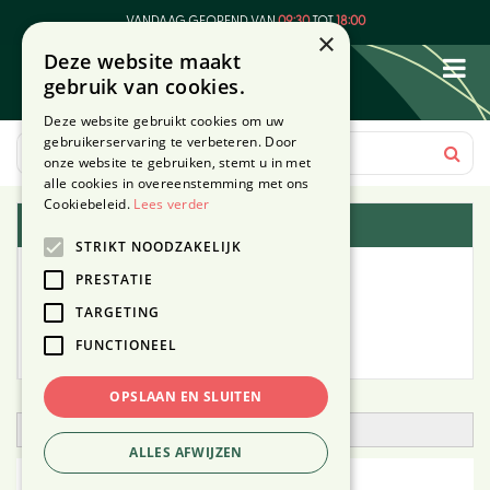
G
VANDAAG GEOPEND VAN
09:30
TOT
18:00
a
×
Deze website maakt
n
gebruik van cookies.
a
a
Deze website gebruikt cookies om uw
r
gebruikerservaring te verbeteren. Door
c
onze website te gebruiken, stemt u in met
o
alle cookies in overeenstemming met ons
n
Cookiebeleid.
Lees verder
Plantengids
t
STRIKT NOODZAKELIJK
e
Alle planten
n
PRESTATIE
t
TARGETING
Zoek op tuintype
FUNCTIONEEL
Mijn Planten
OPSLAAN EN SLUITEN
Open zoekfilter
ALLES AFWIJZEN