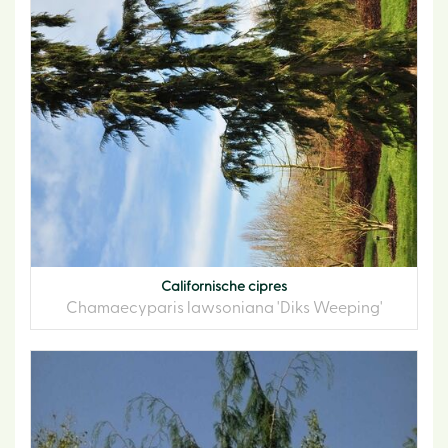
Californische cipres
Chamaecyparis lawsoniana 'Diks Weeping'