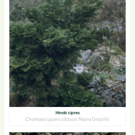
Hinoki cipres
Chamaecyparis obtusa 'Nana Gracilis'