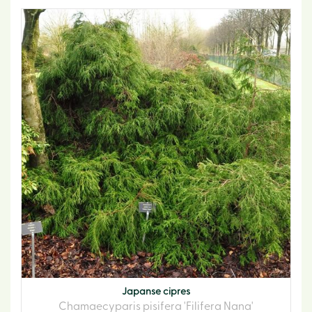
Japanse cipres
Chamaecyparis pisifera 'Filifera Nana'