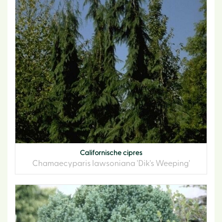
Californische cipres
Chamaecyparis lawsoniana 'Dik's Weeping'