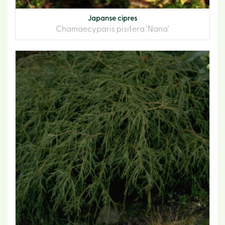
Japanse cipres
Chamaecyparis pisifera 'Nana'