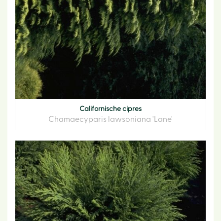
Californische cipres
Chamaecyparis lawsoniana 'Lane'