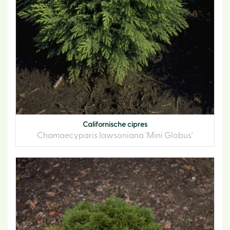
Californische cipres
Chamaecyparis lawsoniana 'Mini Globus'