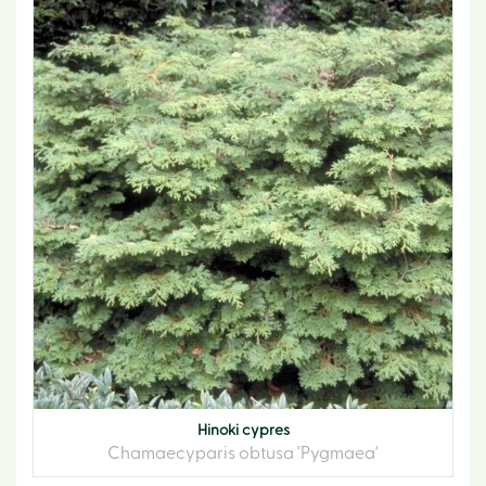
Hinoki cypres
Chamaecyparis obtusa 'Pygmaea'