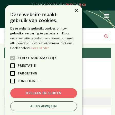
G
VANDAAG GEOPEND VAN
09:30
TOT
18:00
a
×
Deze website maakt
n
gebruik van cookies.
a
a
Deze website gebruikt cookies om uw
r
gebruikerservaring te verbeteren. Door
c
onze website te gebruiken, stemt u in met
o
alle cookies in overeenstemming met ons
n
Cookiebeleid.
Lees verder
Plantengids
t
STRIKT NOODZAKELIJK
e
Alle planten
n
PRESTATIE
t
TARGETING
Zoek op tuintype
FUNCTIONEEL
Mijn Planten
OPSLAAN EN SLUITEN
Open zoekfilter
ALLES AFWIJZEN