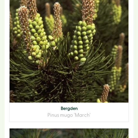
Bergden
Pinus mugo 'March'