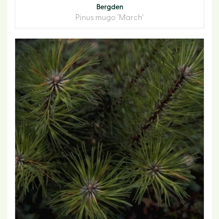
Bergden
Pinus mugo 'March'