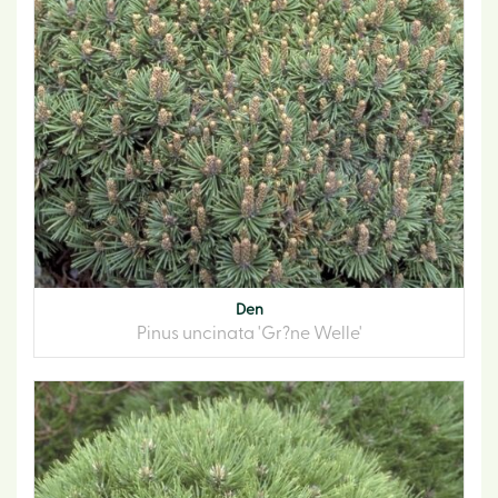
Den
Pinus uncinata 'Gr?ne Welle'