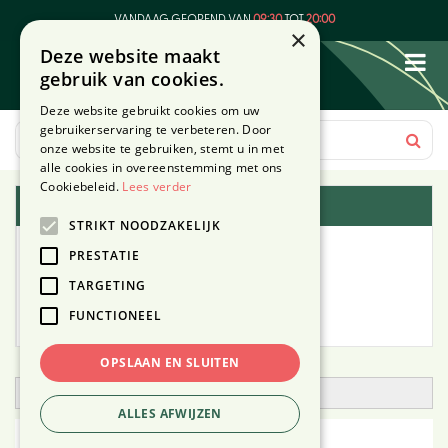
G
VANDAAG GEOPEND VAN
09:30
TOT
20:00
a
×
Deze website maakt
n
gebruik van cookies.
a
a
Deze website gebruikt cookies om uw
r
gebruikerservaring te verbeteren. Door
c
onze website te gebruiken, stemt u in met
o
alle cookies in overeenstemming met ons
n
Cookiebeleid.
Lees verder
Plantengids
t
STRIKT NOODZAKELIJK
e
Alle planten
n
PRESTATIE
t
TARGETING
Zoek op tuintype
FUNCTIONEEL
Mijn Planten
OPSLAAN EN SLUITEN
Open zoekfilter
ALLES AFWIJZEN