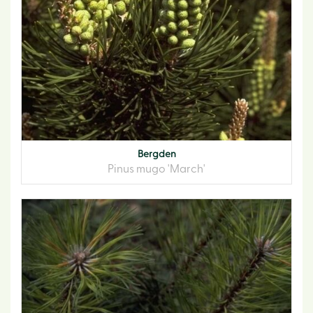
Bergden
Pinus mugo 'March'