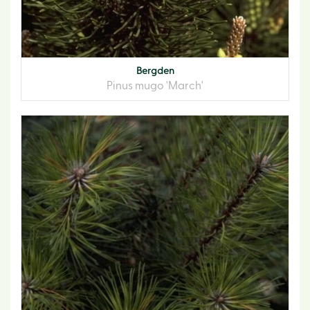
Bergden
Pinus mugo 'March'