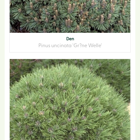
Den
Pinus uncinata 'Gr?ne Welle'