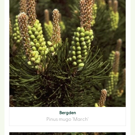
Bergden
Pinus mugo 'March'