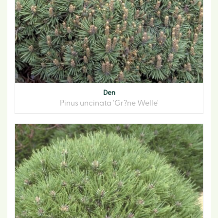
Den
Pinus uncinata 'Gr?ne Welle'