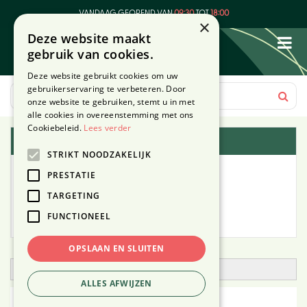
G
VANDAAG GEOPEND VAN
09:30
TOT
18:00
a
×
Deze website maakt
n
gebruik van cookies.
a
a
Deze website gebruikt cookies om uw
r
gebruikerservaring te verbeteren. Door
c
onze website te gebruiken, stemt u in met
o
alle cookies in overeenstemming met ons
n
Cookiebeleid.
Lees verder
Plantengids
t
STRIKT NOODZAKELIJK
e
Alle planten
n
PRESTATIE
t
TARGETING
Zoek op tuintype
FUNCTIONEEL
Mijn Planten
OPSLAAN EN SLUITEN
Open zoekfilter
ALLES AFWIJZEN