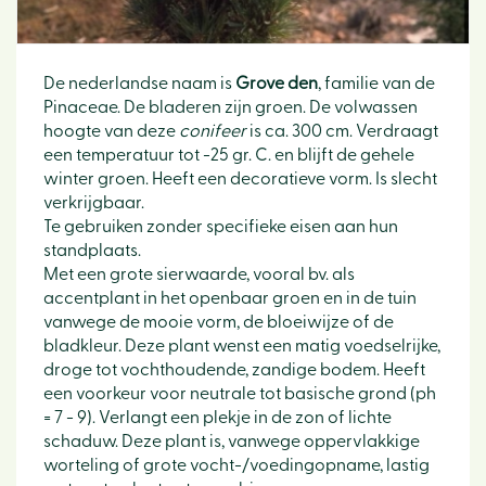
De nederlandse naam is
Grove den
, familie van de
Pinaceae. De bladeren zijn groen. De volwassen
hoogte van deze
conifeer
is ca. 300 cm. Verdraagt
een temperatuur tot -25 gr. C. en blijft de gehele
winter groen. Heeft een decoratieve vorm. Is slecht
verkrijgbaar.
Te gebruiken zonder specifieke eisen aan hun
standplaats.
Met een grote sierwaarde, vooral bv. als
accentplant in het openbaar groen en in de tuin
vanwege de mooie vorm, de bloeiwijze of de
bladkleur. Deze plant wenst een matig voedselrijke,
droge tot vochthoudende, zandige bodem. Heeft
een voorkeur voor neutrale tot basische grond (ph
= 7 - 9). Verlangt een plekje in de zon of lichte
schaduw. Deze plant is, vanwege oppervlakkige
worteling of grote vocht-/voedingopname, lastig