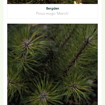
Bergden
Pinus mugo 'March'