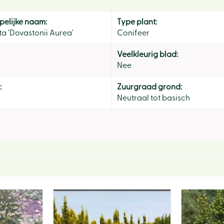
elijke naam:
Type plant:
a 'Dovastonii Aurea'
Conifeer
Veelkleurig blad:
Nee
:
Zuurgraad grond:
Neutraal tot basisch