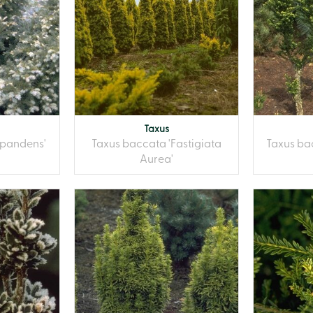
Taxus
epandens'
Taxus baccata 'Fastigiata
Taxus ba
Aurea'