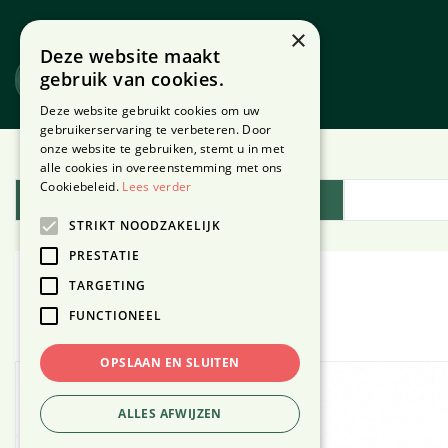
Ga
naar
×
Deze website maakt
content
gebruik van cookies.
Website
Webshop
Deze website gebruikt cookies om uw
gebruikerservaring te verbeteren. Door
onze website te gebruiken, stemt u in met
Home
Plantengids
alle cookies in overeenstemming met ons
Cookiebeleid.
Lees verder
Plantengids
STRIKT NOODZAKELIJK
PRESTATIE
TARGETING
Taxus
FUNCTIONEEL
OPSLAAN EN SLUITEN
ALLES AFWIJZEN