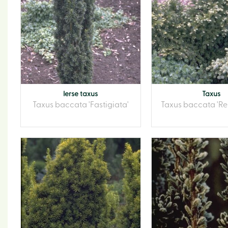
Ierse taxus
Taxus
Taxus baccata 'Fastigiata'
Taxus baccata 'R