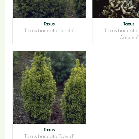
Taxus
Taxus
Taxus baccata 'Judith'
Taxus baccata 
Column'
Taxus
Taxus baccata 'David'