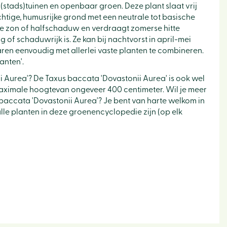
stads)tuinen en openbaar groen. Deze plant slaat vrij
tige, humusrijke grond met een neutrale tot basische
n de zon of halfschaduw en verdraagt zomerse hitte
 of schaduwrijk is. Ze kan bij nachtvorst in april-mei
aren eenvoudig met allerlei vaste planten te combineren.
anten'.
 Aurea'? De Taxus baccata 'Dovastonii Aurea' is ook wel
aximale hoogtevan ongeveer 400 centimeter. Wil je meer
baccata 'Dovastonii Aurea'? Je bent van harte welkom in
alle planten in deze groenencyclopedie zijn (op elk