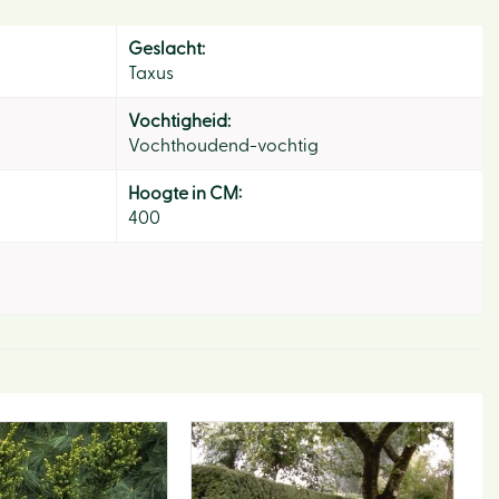
Geslacht:
Taxus
Vochtigheid:
Vochthoudend-vochtig
Hoogte in CM:
400
Hom
Ons v
Activi