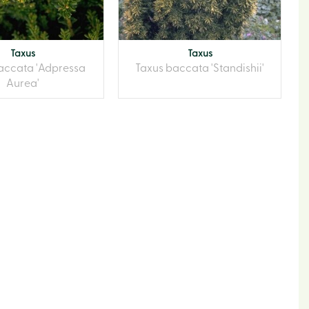
Taxus
Taxus
accata 'Adpressa
Taxus baccata 'Standishii'
Aurea'