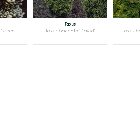
Taxus
'Green
Taxus baccata 'David'
Taxus b