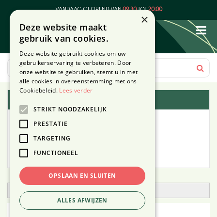
G
VANDAAG GEOPEND VAN
09:30
TOT
20:00
a
×
Deze website maakt
n
gebruik van cookies.
a
a
Deze website gebruikt cookies om uw
r
gebruikerservaring te verbeteren. Door
c
onze website te gebruiken, stemt u in met
o
alle cookies in overeenstemming met ons
n
Cookiebeleid.
Lees verder
Plantengids
t
STRIKT NOODZAKELIJK
e
Alle planten
n
PRESTATIE
t
TARGETING
Zoek op tuintype
FUNCTIONEEL
Mijn Planten
OPSLAAN EN SLUITEN
Open zoekfilter
ALLES AFWIJZEN