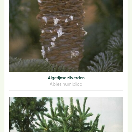
Algerijnse zilverden
Abies numidica