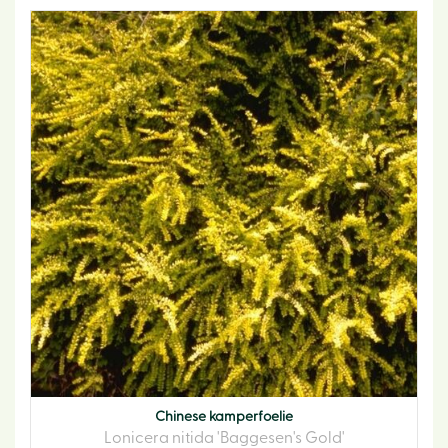
Chinese kamperfoelie
Lonicera nitida 'Baggesen's Gold'