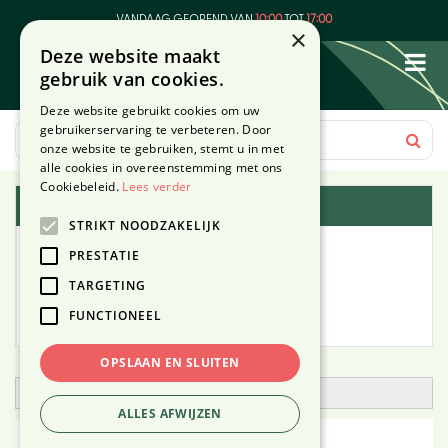
G
VANDAAG GEOPEND VAN
10:00
TOT
17:00
a
×
Deze website maakt
n
gebruik van cookies.
a
a
Deze website gebruikt cookies om uw
r
gebruikerservaring te verbeteren. Door
c
onze website te gebruiken, stemt u in met
o
alle cookies in overeenstemming met ons
n
Cookiebeleid.
Lees verder
Plantengids
t
STRIKT NOODZAKELIJK
e
Alle planten
n
PRESTATIE
t
TARGETING
Zoek op tuintype
FUNCTIONEEL
Mijn Planten
OPSLAAN EN SLUITEN
Open zoekfilter
ALLES AFWIJZEN