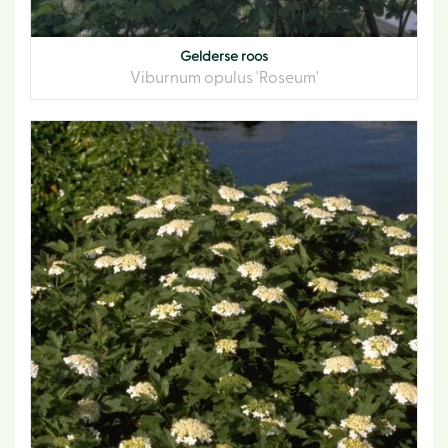
Gelderse roos
Viburnum opulus 'Roseum'