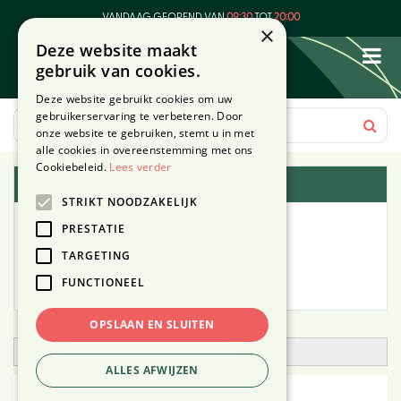
G
VANDAAG GEOPEND VAN
09:30
TOT
20:00
a
×
Deze website maakt
n
gebruik van cookies.
a
a
Deze website gebruikt cookies om uw
r
gebruikerservaring te verbeteren. Door
c
onze website te gebruiken, stemt u in met
o
alle cookies in overeenstemming met ons
n
Cookiebeleid.
Lees verder
Plantengids
t
STRIKT NOODZAKELIJK
e
Alle planten
n
PRESTATIE
t
TARGETING
Zoek op tuintype
FUNCTIONEEL
Mijn Planten
OPSLAAN EN SLUITEN
Open zoekfilter
ALLES AFWIJZEN