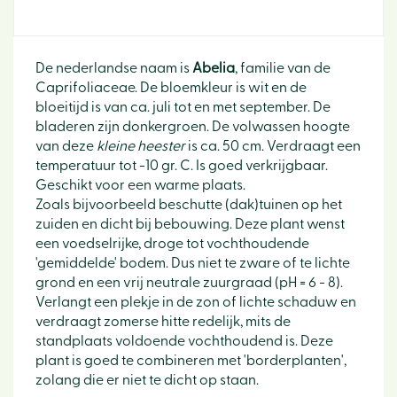
De nederlandse naam is
Abelia
, familie van de
Caprifoliaceae. De bloemkleur is wit en de
bloeitijd is van ca. juli tot en met september. De
bladeren zijn donkergroen. De volwassen hoogte
van deze
kleine heester
is ca. 50 cm. Verdraagt een
temperatuur tot -10 gr. C. Is goed verkrijgbaar.
Geschikt voor een warme plaats.
Zoals bijvoorbeeld beschutte (dak)tuinen op het
zuiden en dicht bij bebouwing. Deze plant wenst
een voedselrijke, droge tot vochthoudende
'gemiddelde' bodem. Dus niet te zware of te lichte
grond en een vrij neutrale zuurgraad (pH = 6 - 8).
Verlangt een plekje in de zon of lichte schaduw en
verdraagt zomerse hitte redelijk, mits de
standplaats voldoende vochthoudend is. Deze
plant is goed te combineren met 'borderplanten',
zolang die er niet te dicht op staan.