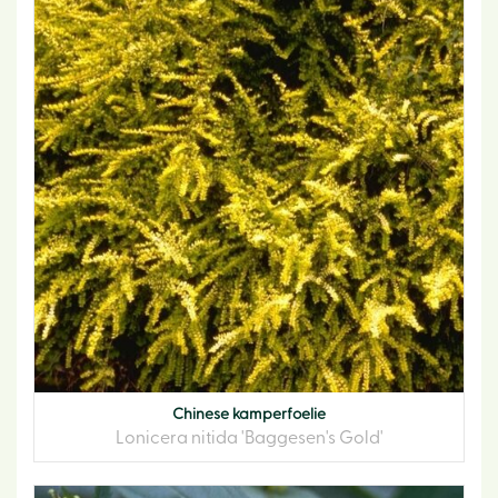
Chinese kamperfoelie
Lonicera nitida 'Baggesen's Gold'