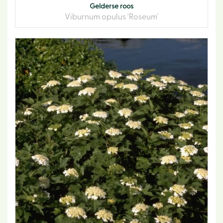
Gelderse roos
Viburnum opulus 'Roseum'