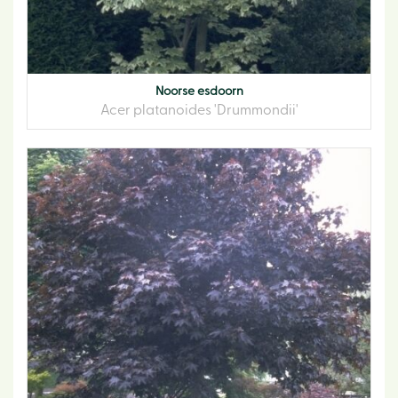
Noorse esdoorn
Acer platanoides 'Drummondii'