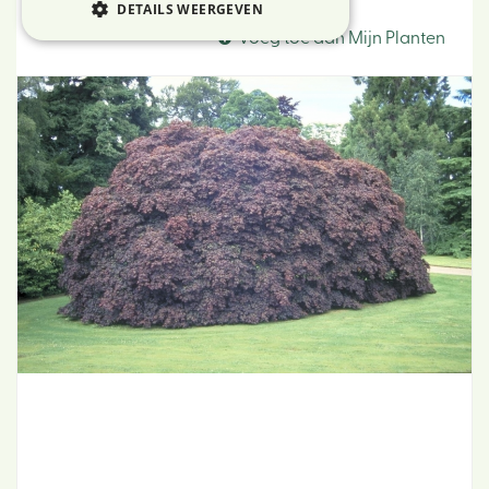
Japanse esdoorn
DETAILS WEERGEVEN
Voeg toe aan Mijn Planten