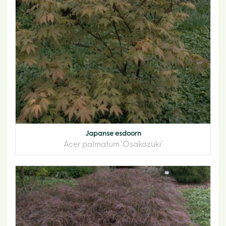
Japanse esdoorn
Acer palmatum 'Osakazuki'