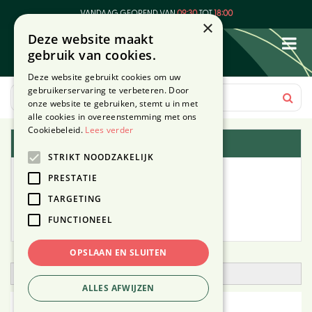
G
VANDAAG GEOPEND VAN
09:30
TOT
18:00
a
×
Deze website maakt
n
gebruik van cookies.
a
a
Deze website gebruikt cookies om uw
r
gebruikerservaring te verbeteren. Door
c
onze website te gebruiken, stemt u in met
o
alle cookies in overeenstemming met ons
n
Cookiebeleid.
Lees verder
Plantengids
t
STRIKT NOODZAKELIJK
e
Alle planten
n
PRESTATIE
t
TARGETING
Zoek op tuintype
FUNCTIONEEL
Mijn Planten
OPSLAAN EN SLUITEN
Open zoekfilter
ALLES AFWIJZEN