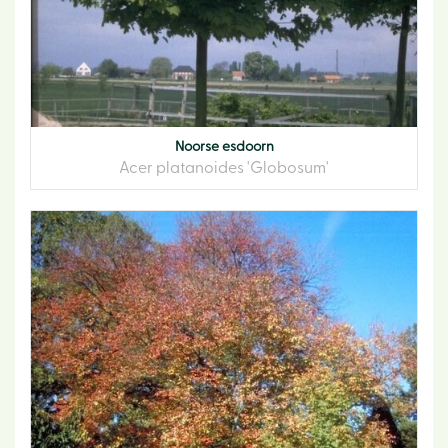
Noorse esdoorn
Acer platanoides 'Globosum'