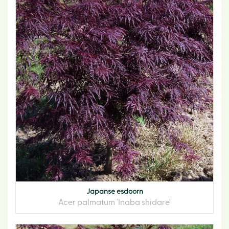
Japanse esdoorn
Acer palmatum 'Inaba shidare'