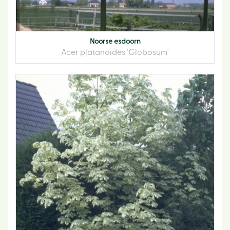
Noorse esdoorn
Acer platanoides 'Globosum'