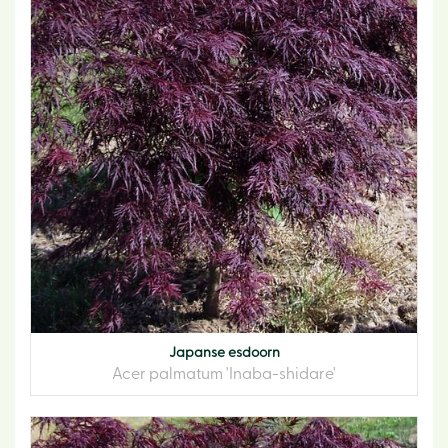
Japanse esdoorn
Acer palmatum 'Inaba-shidare'