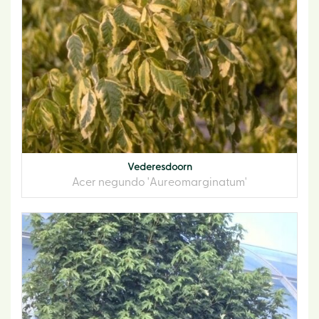
Vederesdoorn
Acer negundo 'Aureomarginatum'