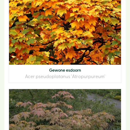
Gewone esdoorn
Acer pseudoplatanus 'Atropurpureum'