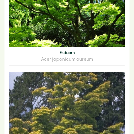
Esdoorn
Acer japonicum aureum