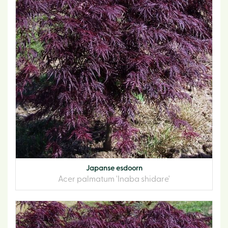
Japanse esdoorn
Acer palmatum 'Inaba shidare'