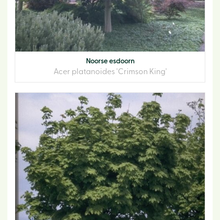
Noorse esdoorn
Acer platanoides 'Crimson King'