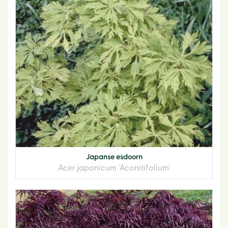
Japanse esdoorn
Acer japonicum 'Aconitifolium'