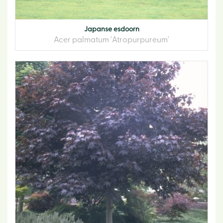
Japanse esdoorn
Acer palmatum 'Atropurpureum'