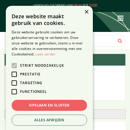
G
VANDAAG GEOPEND VAN
09:30
TOT
20:00
a
×
Deze website maakt
n
gebruik van cookies.
a
a
Deze website gebruikt cookies om uw
r
gebruikerservaring te verbeteren. Door
c
onze website te gebruiken, stemt u in met
o
alle cookies in overeenstemming met ons
n
Cookiebeleid.
Lees verder
Plantengids
t
STRIKT NOODZAKELIJK
e
Alle planten
n
PRESTATIE
t
TARGETING
Zoek op tuintype
FUNCTIONEEL
Mijn Planten
OPSLAAN EN SLUITEN
Open zoekfilter
ALLES AFWIJZEN