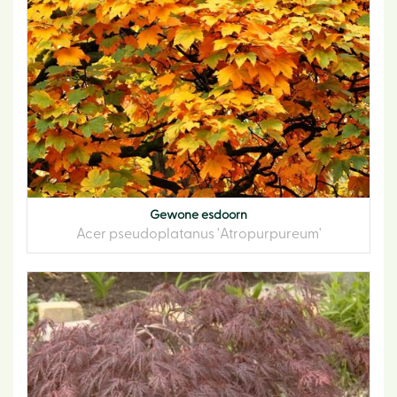
Gewone esdoorn
Acer pseudoplatanus 'Atropurpureum'