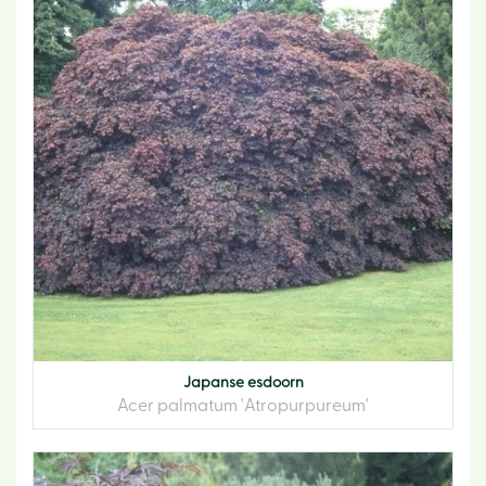
Japanse esdoorn
Acer palmatum 'Atropurpureum'