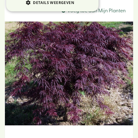
Japanse esdoorn
DETAILS WEERGEVEN
Voeg toe aan Mijn Planten