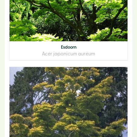
Esdoorn
Acer japonicum aureum