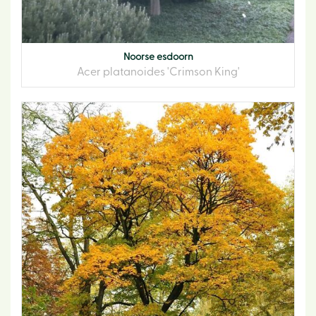
Noorse esdoorn
Acer platanoides 'Crimson King'