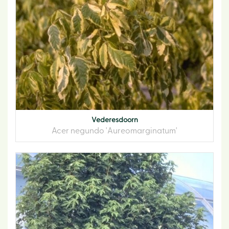
Vederesdoorn
Acer negundo 'Aureomarginatum'