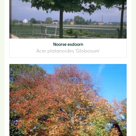
Noorse esdoorn
Acer platanoides 'Globosum'