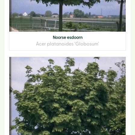
Noorse esdoorn
Acer platanoides 'Globosum'