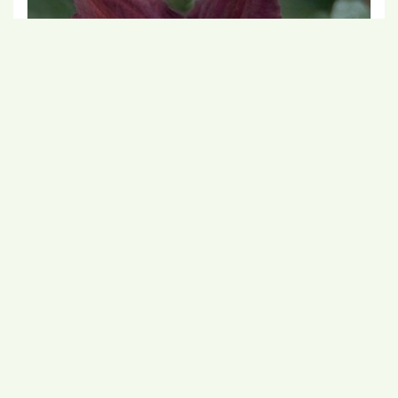
Clematis
Clematis 'Warszawska Nike'