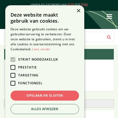
G
VANDAAG GEOPEND VAN
10:00
TOT
17:00
a
×
Deze website maakt
n
gebruik van cookies.
a
a
Deze website gebruikt cookies om uw
r
gebruikerservaring te verbeteren. Door
c
onze website te gebruiken, stemt u in met
o
alle cookies in overeenstemming met ons
n
Cookiebeleid.
Lees verder
Plantengids
t
STRIKT NOODZAKELIJK
e
Alle planten
n
PRESTATIE
t
TARGETING
Zoek op tuintype
FUNCTIONEEL
Mijn Planten
OPSLAAN EN SLUITEN
Open zoekfilter
ALLES AFWIJZEN