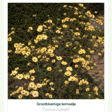
Grootbloemige kornoelje
Cornus nuttallii