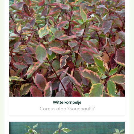
Witte kornoelje
Cornus alba 'Gouchaultii'