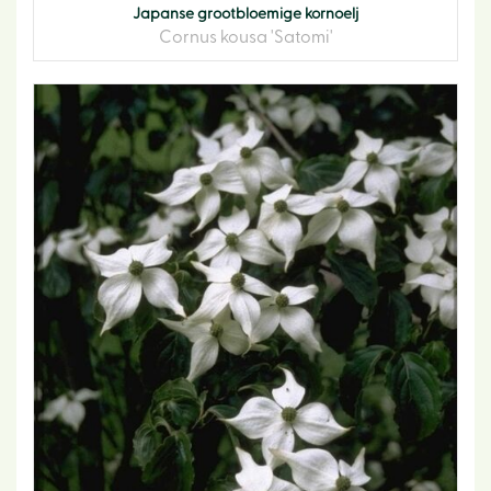
Japanse grootbloemige kornoelj
Cornus kousa 'Satomi'