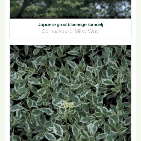
Japanse grootbloemige kornoelj
Cornus kousa 'Milky Way'