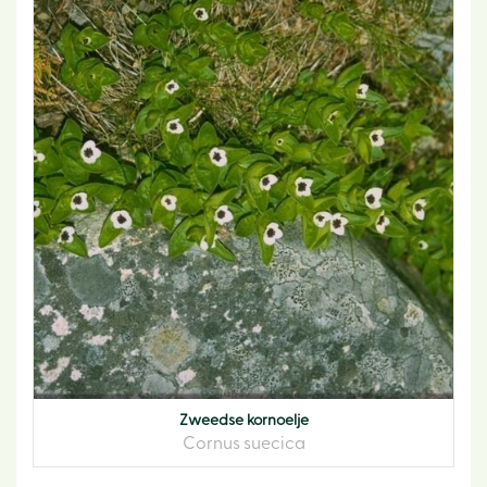
Zweedse kornoelje
Cornus suecica