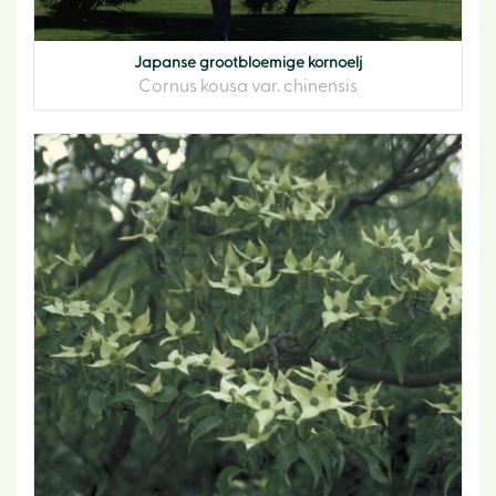
Japanse grootbloemige kornoelj
Cornus kousa var. chinensis