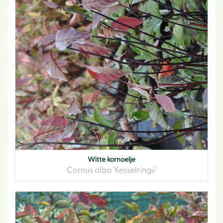
Witte kornoelje
Cornus alba 'Kesselringii'