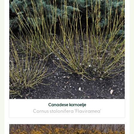
Canadese kornoelje
Cornus stolonifera 'Flaviramea'