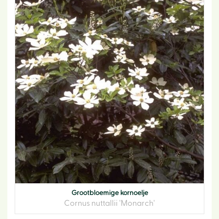
Grootbloemige kornoelje
Cornus nuttallii 'Monarch'