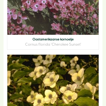
Oostamerikaanse kornoelje
Cornus florida 'Cherokee Sunset'