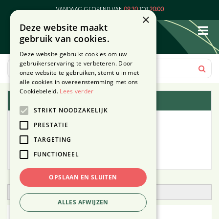
G
VANDAAG GEOPEND VAN
09:30
TOT
20:00
a
×
Deze website maakt
n
gebruik van cookies.
a
a
Deze website gebruikt cookies om uw
r
gebruikerservaring te verbeteren. Door
c
onze website te gebruiken, stemt u in met
o
alle cookies in overeenstemming met ons
n
Cookiebeleid.
Lees verder
Plantengids
t
STRIKT NOODZAKELIJK
e
Alle planten
n
PRESTATIE
t
TARGETING
Zoek op tuintype
FUNCTIONEEL
Mijn Planten
OPSLAAN EN SLUITEN
Open zoekfilter
ALLES AFWIJZEN