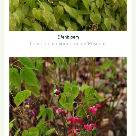
Elfenbloem
Epimedium x youngianum 'Roseum'