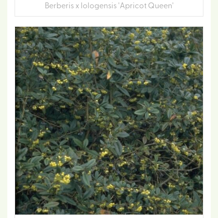
Berberis x lologensis 'Apricot Queen'