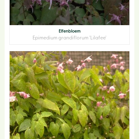
Elfenbloem
Epimedium grandiflorum 'Lilafee'