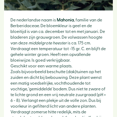
De nederlandse naam is
Mahonia
, familie van de
Berberidaceae. De bloemkleur is geel en de
bloeitijd is van ca. december tot en met januari. De
bladeren zijn grauwgroen. De volwassen hoogte
van deze
middelgrote heester
is ca. 175 cm.
Verdraagt een temperatuur tot -15 gr. C. en blijft de
gehele winter groen. Heeft een opvallende
bloeiwijze. Is goed verkrijgbaar.
Geschikt voor een warme plaats.
Zoals bijvoorbeeld beschutte (dak)tuinen op het
zuiden en dicht bij bebouwing. Deze plant wenst
een matig voedselrijke, vochthoudende tot
vochtige, 'gemiddelde' bodem. Dus niet te zware of
te lichte grond en een vrij neutrale zuurgraad (pH =
6 - 8). Verlangt een plekje uit de volle zon. Dus bij
voorkeur in gefilterd licht van andere planten.
Verdraagt zomerse hitte redelijk, mits de