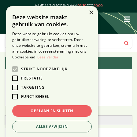
G
VANDAAG GEOPEND VAN
09:30
TOT
20:00
a
×
Deze website maakt
n
gebruik van cookies.
a
a
Deze website gebruikt cookies om uw
r
gebruikerservaring te verbeteren. Door
c
onze website te gebruiken, stemt u in met
o
alle cookies in overeenstemming met ons
n
Cookiebeleid.
Lees verder
Plantengids
t
STRIKT NOODZAKELIJK
e
Alle planten
n
PRESTATIE
t
TARGETING
Zoek op tuintype
FUNCTIONEEL
Mijn Planten
OPSLAAN EN SLUITEN
Open zoekfilter
ALLES AFWIJZEN