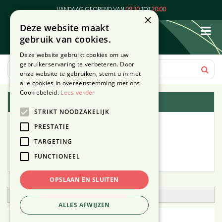
G
VANDAAG GEOPEND VAN
09:30
TOT
20:00
a
×
Deze website maakt
n
gebruik van cookies.
a
a
Deze website gebruikt cookies om uw
r
gebruikerservaring te verbeteren. Door
c
onze website te gebruiken, stemt u in met
o
alle cookies in overeenstemming met ons
n
Cookiebeleid.
Lees verder
Plantengids
t
STRIKT NOODZAKELIJK
e
Alle planten
n
PRESTATIE
t
TARGETING
Zoek op tuintype
FUNCTIONEEL
Mijn Planten
OPSLAAN EN SLUITEN
Open zoekfilter
ALLES AFWIJZEN