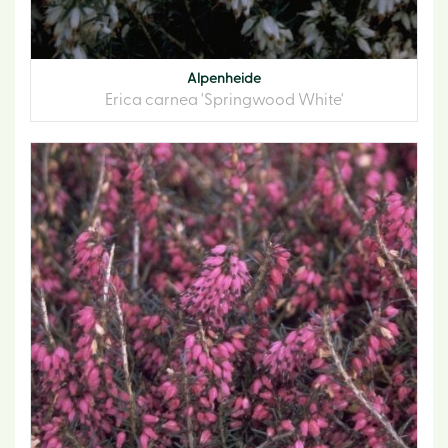
Alpenheide
Erica carnea 'Springwood White'