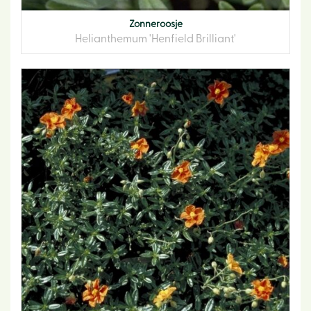
Zonneroosje
Helianthemum 'Henfield Brilliant'