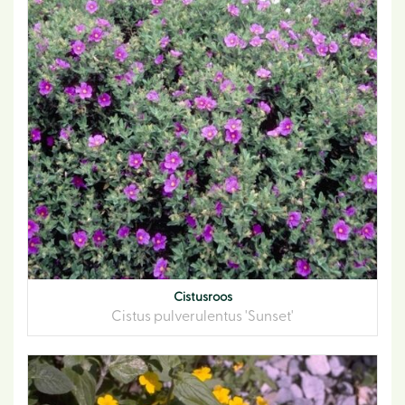
Cistusroos
Cistus pulverulentus 'Sunset'