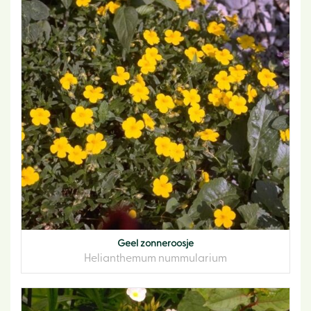
Geel zonneroosje
Helianthemum nummularium