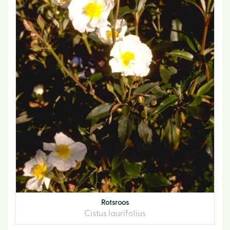
Rotsroos
Cistus laurifolius