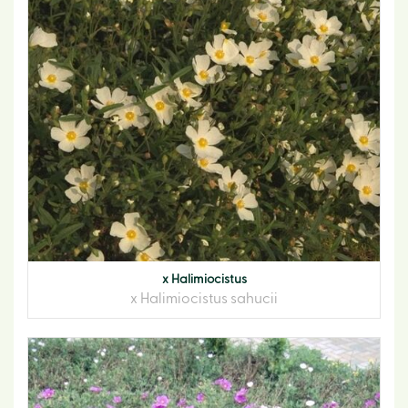
x Halimiocistus
x Halimiocistus sahucii