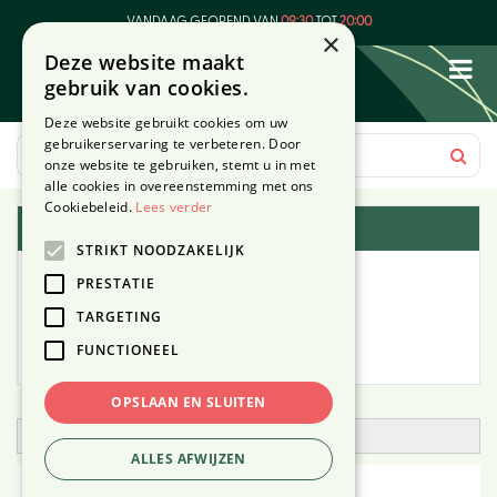
G
VANDAAG GEOPEND VAN
09:30
TOT
20:00
a
×
Deze website maakt
n
gebruik van cookies.
a
a
Deze website gebruikt cookies om uw
r
gebruikerservaring te verbeteren. Door
c
onze website te gebruiken, stemt u in met
o
alle cookies in overeenstemming met ons
n
Cookiebeleid.
Lees verder
Plantengids
t
STRIKT NOODZAKELIJK
e
Alle planten
n
PRESTATIE
t
TARGETING
Zoek op tuintype
FUNCTIONEEL
Mijn Planten
OPSLAAN EN SLUITEN
Open zoekfilter
ALLES AFWIJZEN