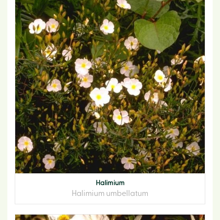
Halimium
Halimium umbellatum