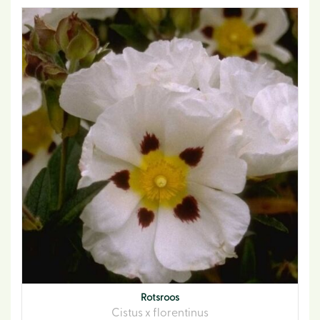
Rotsroos
Cistus x florentinus