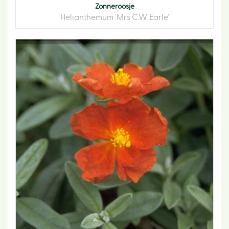
Zonneroosje
Helianthemum 'Mrs C.W. Earle'