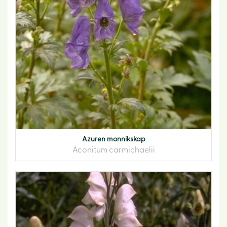
Azuren monnikskap
Aconitum carmichaelii