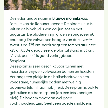
De nederlandse naam is
Blauwe monnikskap
,
familie van de Ranunculaceae. De bloemkleur is
wit en de bloeitijd is van ca. juni tot en met
augustus. De bladeren zijn groen en ongeveer 60
cm. hoog. De volwassen hoogte van deze
vaste
plant
is ca. 125 cm. Verdraagt een temperatuur tot
-25 gr. C. De geadviseerde plantafstand is 33 cm.
(7-9 st. per m2.) Is goed verkrijgbaar.
Bosplant.
Deze plant is zeer geschikt voor tuinen met
meerdere (vrijwel) volwassen bomen en heesters.
Verlangt een plekje in de halfschaduw en een
voedzame, humusrijke bodem met weinig
boomwortels in haar nabijheid. Deze plant is ook te
gebruiken als borderplant (op een iets zonniger
plek). De bodem moet dan wel goed
vochthoudend zijn. Geeft een goede snijbloem.