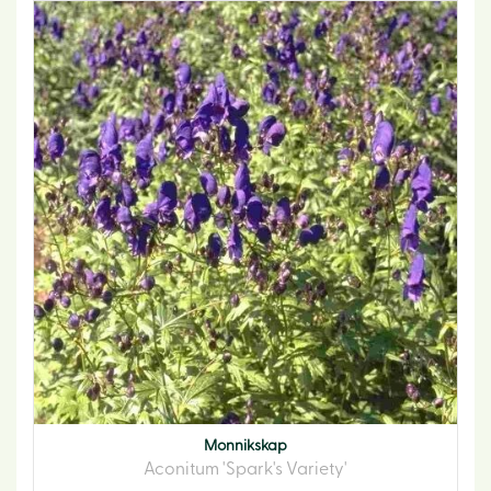
Monnikskap
Aconitum 'Spark's Variety'