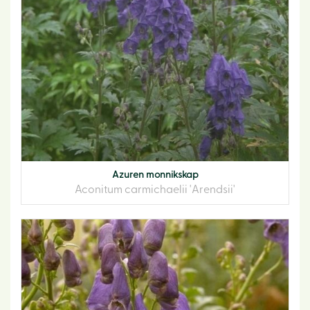
Azuren monnikskap
Aconitum carmichaelii 'Arendsii'