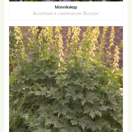
Monnikskap
Aconitum x cammarum 'Bicolor'