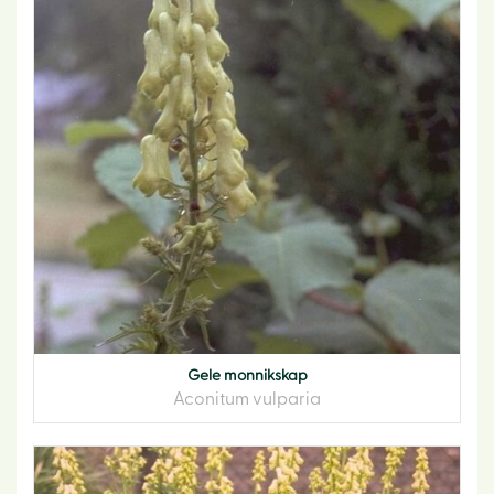
Gele monnikskap
Aconitum vulparia