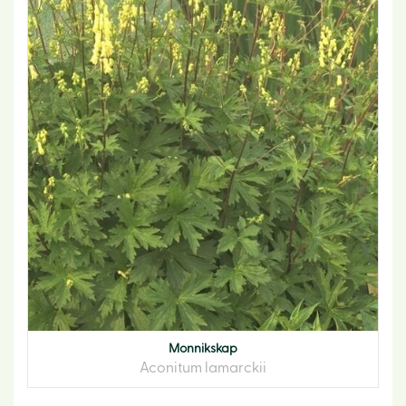
Monnikskap
Aconitum lamarckii