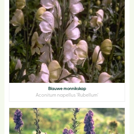
Blauwe monnikskap
Aconitum napellus 'Rubellum'