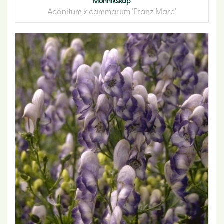
Monnikskap
Aconitum x cammarum 'Franz Marc'