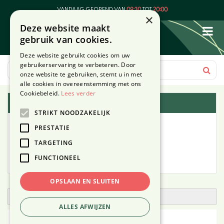
G
VANDAAG GEOPEND VAN
09:30
TOT
20:00
a
×
Deze website maakt
n
gebruik van cookies.
a
a
Deze website gebruikt cookies om uw
r
gebruikerservaring te verbeteren. Door
c
onze website te gebruiken, stemt u in met
o
alle cookies in overeenstemming met ons
n
Cookiebeleid.
Lees verder
Plantengids
t
STRIKT NOODZAKELIJK
e
Alle planten
n
PRESTATIE
t
TARGETING
Zoek op tuintype
FUNCTIONEEL
Mijn Planten
OPSLAAN EN SLUITEN
Open zoekfilter
ALLES AFWIJZEN