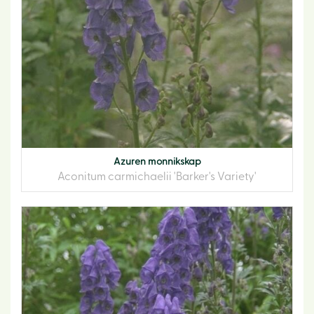
Azuren monnikskap
Aconitum carmichaelii 'Barker's Variety'