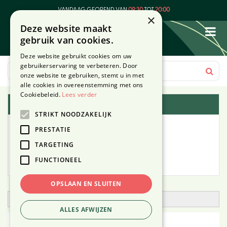
G
VANDAAG GEOPEND VAN
09:30
TOT
20:00
a
×
Deze website maakt
n
gebruik van cookies.
a
a
Deze website gebruikt cookies om uw
r
gebruikerservaring te verbeteren. Door
c
onze website te gebruiken, stemt u in met
o
alle cookies in overeenstemming met ons
n
Cookiebeleid.
Lees verder
Plantengids
t
STRIKT NOODZAKELIJK
e
Alle planten
n
PRESTATIE
t
TARGETING
Zoek op tuintype
FUNCTIONEEL
Mijn Planten
OPSLAAN EN SLUITEN
Open zoekfilter
ALLES AFWIJZEN