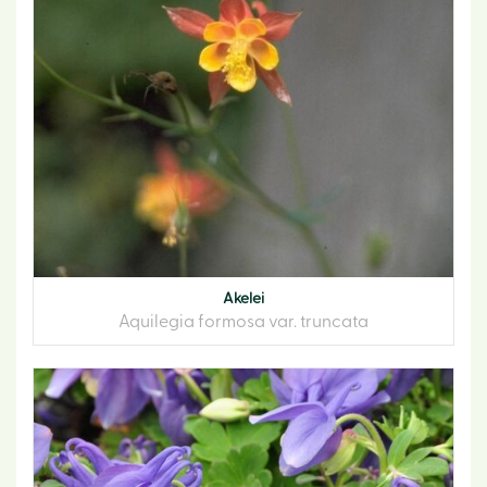
Akelei
Aquilegia formosa var. truncata