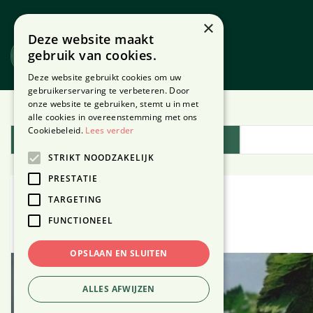
Ga
naar
×
Deze website maakt
content
gebruik van cookies.
Website
Webshop
Deze website gebruikt cookies om uw
gebruikerservaring te verbeteren. Door
onze website te gebruiken, stemt u in met
Home
Plantengids
alle cookies in overeenstemming met ons
Cookiebeleid.
Lees verder
Plantengids
STRIKT NOODZAKELIJK
PRESTATIE
TARGETING
Klokje
FUNCTIONEEL
OPSLAAN EN SLUITEN
ALLES AFWIJZEN