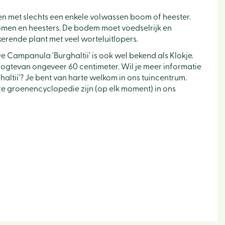
nen met slechts een enkele volwassen boom of heester.
omen en heesters. De bodem moet voedselrijk en
kerende plant met veel worteluitlopers.
e Campanula 'Burghaltii' is ook wel bekend als Klokje.
tevan ongeveer 60 centimeter. Wil je meer informatie
ltii'? Je bent van harte welkom in ons tuincentrum.
eze groenencyclopedie zijn (op elk moment) in ons