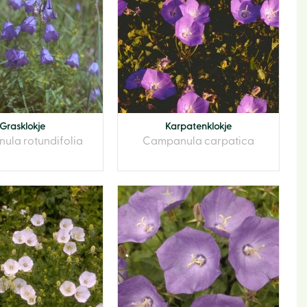
Grasklokje
Karpatenklokje
ula rotundifolia
Campanula carpatica
Hom