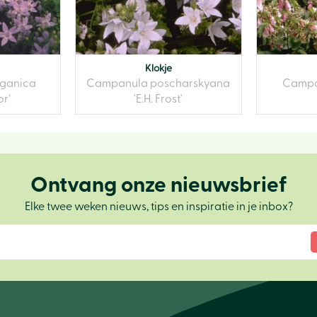
Klokje
ganica
Campanula poscharskyana
Campan
or'
'E.H. Frost'
Ontvang onze nieuwsbrief
Elke twee weken nieuws, tips en inspiratie in je inbox?