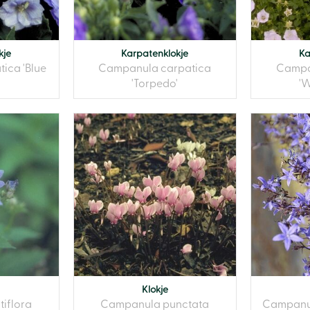
kje
Karpatenklokje
Ka
ica 'Blue
Campanula carpatica
Campa
'Torpedo'
'W
Klokje
iflora
Campanula punctata
Campanu