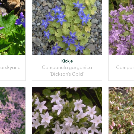
Klokje
arskyana
Campanula garganica
Campanu
'Dickson's Gold'