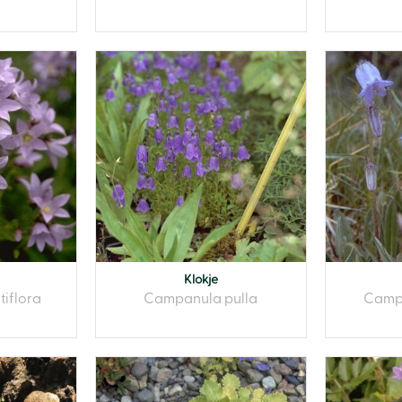
Klokje
iflora
Campanula pulla
Camp