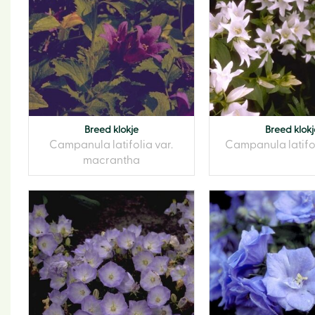
Breed klokje
Breed klokj
Campanula latifolia var.
Campanula latifol
macrantha