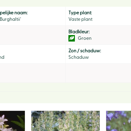
elijke naam:
Type plant:
urghaltii'
Vaste plant
Bladkleur:
Groen
Zon / schaduw:
nd
Schaduw