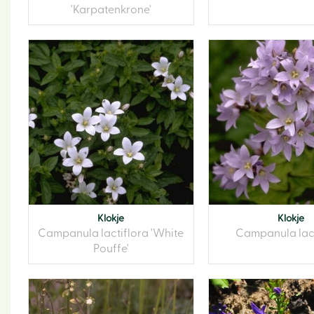
'Karpatenkrone'
Klokje
Klokje
Campanula lactiflora 'White
Campanula lact
Pouffe'