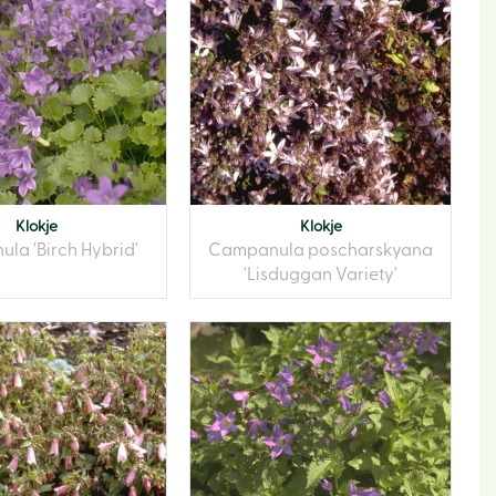
Klokje
Klokje
la 'Birch Hybrid'
Campanula poscharskyana
'Lisduggan Variety'