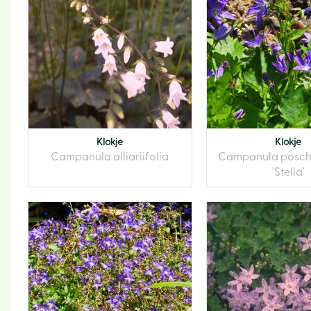
Klokje
Klokje
Campanula alliariifolia
Campanula posch
'Stella'