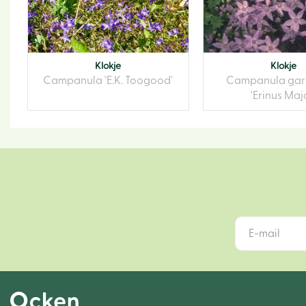
Klokje
Klokje
Campanula 'E.K. Toogood'
Campanula gar
'Erinus Maj