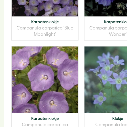
Karpatenklokje
Karpatenklo
Campanula carpatica 'Blue
Campanula carpat
Moonlight'
Wonder'
Karpatenklokje
Klokje
Campanula carpatica
Campanula lact