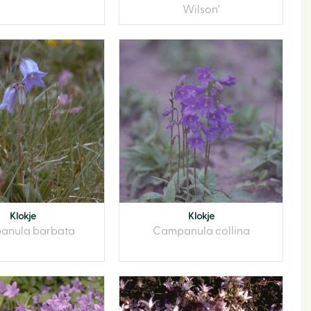
Wilson'
Klokje
Klokje
anula barbata
Campanula collina