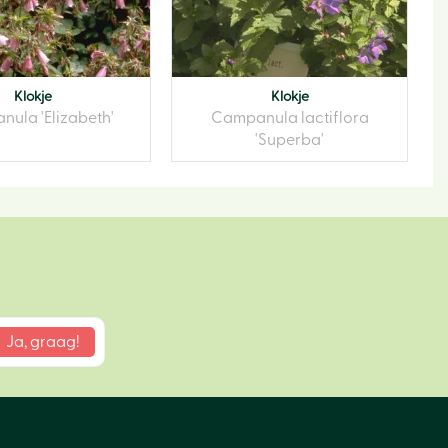
Klokje
Klokje
ula 'Elizabeth'
Campanula lactiflora
'Superba'