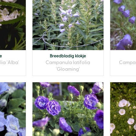
e
Breedbladig klokje
ia 'Alba'
Campanula latifolia
Campan
'Gloaming'