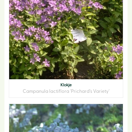
Klokje
Campanula lactiflora 'Prichard's Variety'