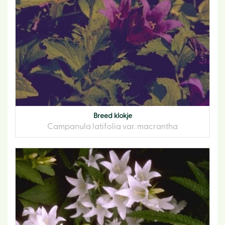
Breed klokje
Campanula latifolia var. macrantha