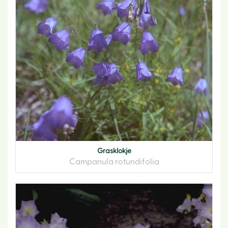
Grasklokje
Campanula rotundifolia