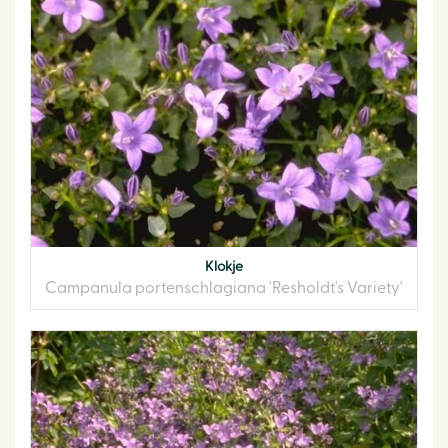
Klokje
Campanula portenschlagiana 'Resholdt's Variety'