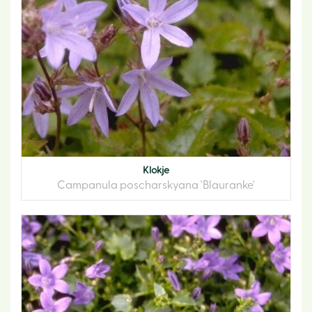
Klokje
Campanula poscharskyana 'Blauranke'