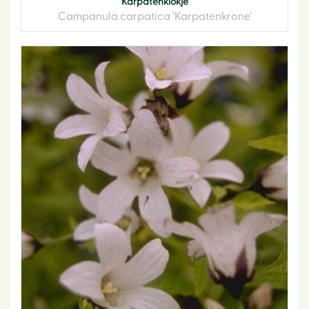
Karpatenklokje
Campanula carpatica 'Karpatenkrone'