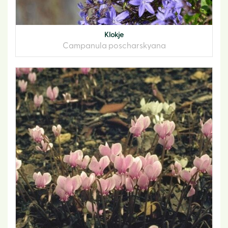
Klokje
Campanula poscharskyana