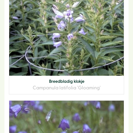
Breedbladig klokje
Campanula latifolia 'Gloaming'