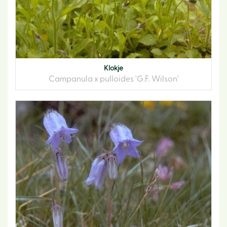
Klokje
Campanula x pulloides 'G.F. Wilson'