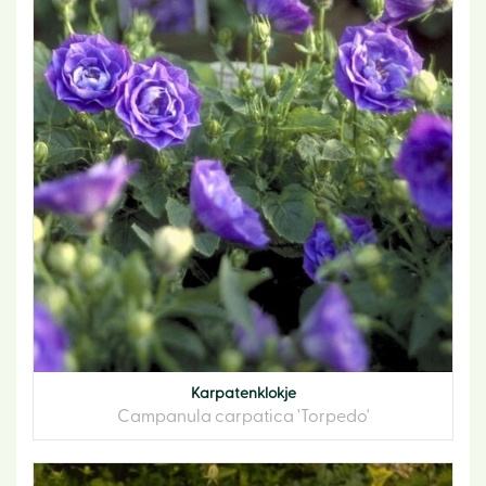
Karpatenklokje
Campanula carpatica 'Torpedo'