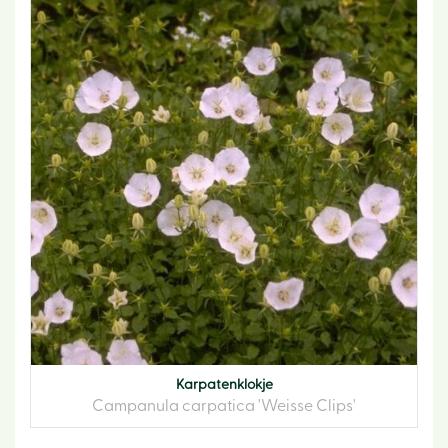
Karpatenklokje
Campanula carpatica 'Weisse Clips'