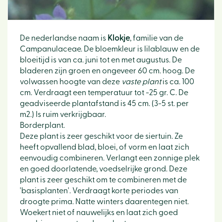
De nederlandse naam is
Klokje
, familie van de
Campanulaceae. De bloemkleur is lilablauw en de
bloeitijd is van ca. juni tot en met augustus. De
bladeren zijn groen en ongeveer 60 cm. hoog. De
volwassen hoogte van deze
vaste plant
is ca. 100
cm. Verdraagt een temperatuur tot -25 gr. C. De
geadviseerde plantafstand is 45 cm. (3-5 st. per
m2.) Is ruim verkrijgbaar.
Borderplant.
Deze plant is zeer geschikt voor de siertuin. Ze
heeft opvallend blad, bloei, of vorm en laat zich
eenvoudig combineren. Verlangt een zonnige plek
en goed doorlatende, voedselrijke grond. Deze
plant is zeer geschikt om te combineren met de
'basisplanten'. Verdraagt korte periodes van
droogte prima. Natte winters daarentegen niet.
Woekert niet of nauwelijks en laat zich goed