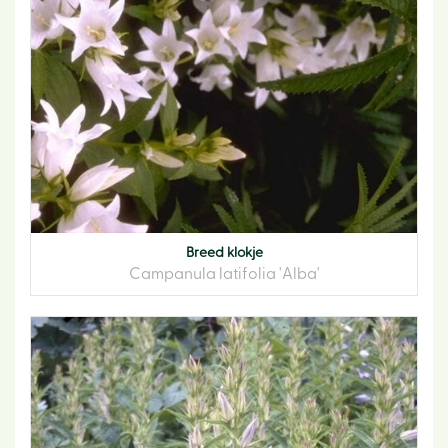
Breed klokje
Campanula latifolia 'Alba'