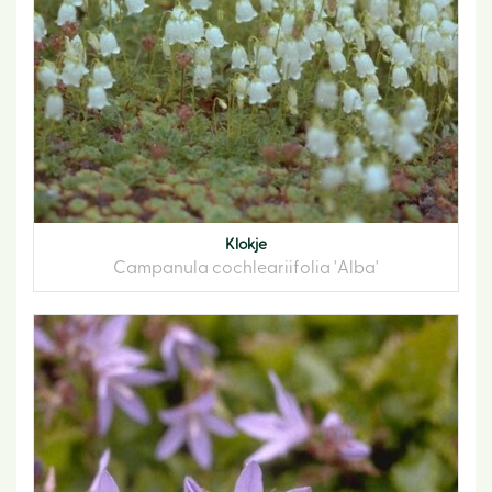
Klokje
Campanula cochleariifolia 'Alba'