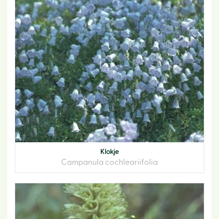
Klokje
Campanula cochleariifolia