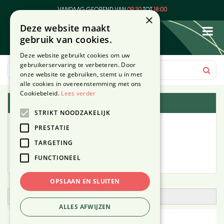
G
VANDAAG GEOPEND VAN
09:30
TOT
18:00
a
×
Deze website maakt
n
gebruik van cookies.
a
a
Deze website gebruikt cookies om uw
r
gebruikerservaring te verbeteren. Door
c
onze website te gebruiken, stemt u in met
o
alle cookies in overeenstemming met ons
n
Cookiebeleid.
Lees verder
Plantengids
t
STRIKT NOODZAKELIJK
e
Alle planten
n
PRESTATIE
t
TARGETING
Zoek op tuintype
FUNCTIONEEL
Mijn Planten
OPSLAAN EN SLUITEN
Open zoekfilter
ALLES AFWIJZEN