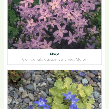
Klokje
Campanula garganica 'Erinus Major'