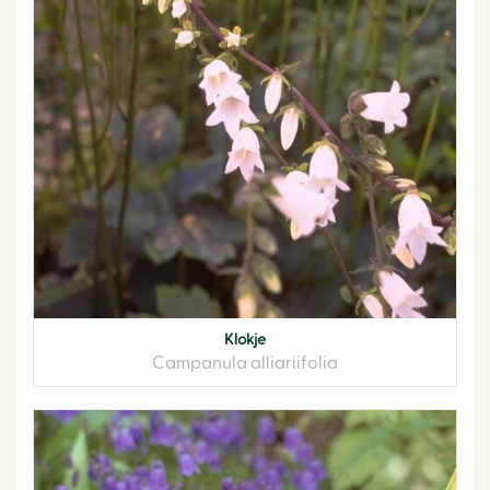
Klokje
Campanula alliariifolia