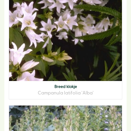
Breed klokje
Campanula latifolia 'Alba'