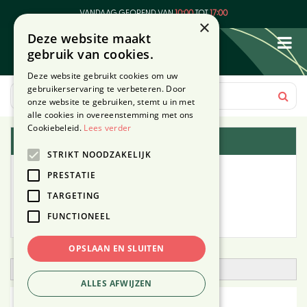
G
VANDAAG GEOPEND VAN
10:00
TOT
17:00
a
×
Deze website maakt
n
gebruik van cookies.
a
a
Deze website gebruikt cookies om uw
r
gebruikerservaring te verbeteren. Door
c
onze website te gebruiken, stemt u in met
o
alle cookies in overeenstemming met ons
n
Cookiebeleid.
Lees verder
Plantengids
t
STRIKT NOODZAKELIJK
e
Alle planten
n
PRESTATIE
t
TARGETING
Zoek op tuintype
FUNCTIONEEL
Mijn Planten
OPSLAAN EN SLUITEN
Open zoekfilter
ALLES AFWIJZEN