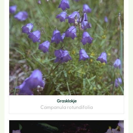
Grasklokje
Campanula rotundifolia