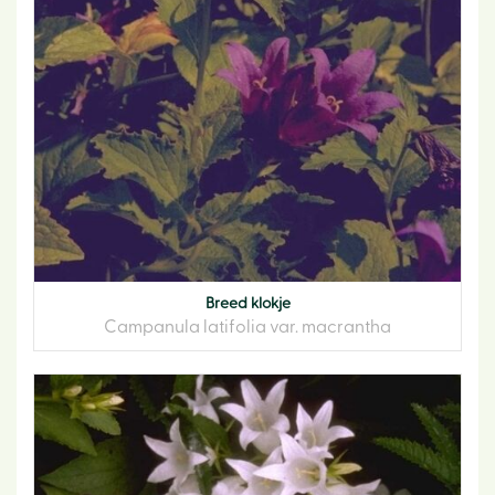
Breed klokje
Campanula latifolia var. macrantha