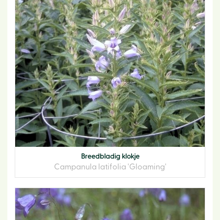
Breedbladig klokje
Campanula latifolia 'Gloaming'