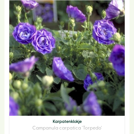
Karpatenklokje
Campanula carpatica 'Torpedo'