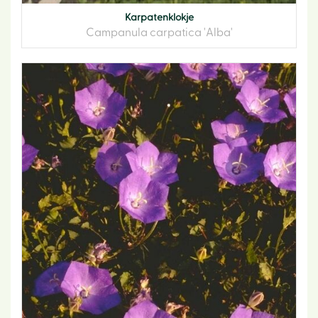
Karpatenklokje
Campanula carpatica 'Alba'