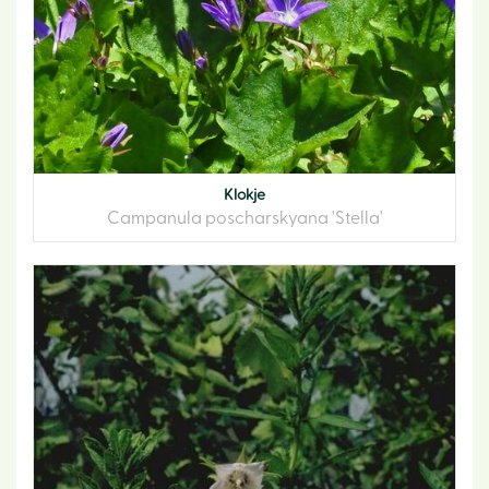
Klokje
Campanula poscharskyana 'Stella'