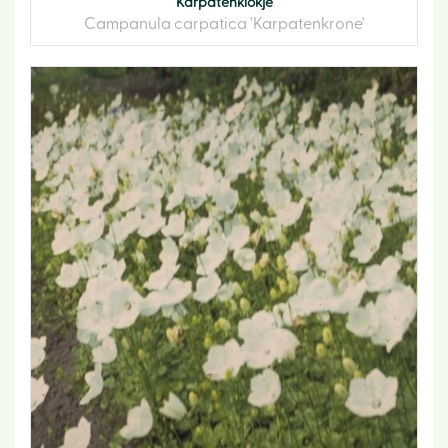
Karpatenklokje
Campanula carpatica 'Karpatenkrone'