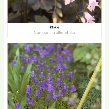
Klokje
Campanula alliariifolia