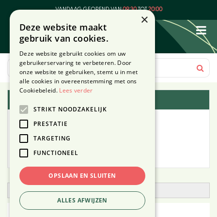
G
VANDAAG GEOPEND VAN
09:30
TOT
20:00
a
×
Deze website maakt
n
gebruik van cookies.
a
a
Deze website gebruikt cookies om uw
r
gebruikerservaring te verbeteren. Door
c
onze website te gebruiken, stemt u in met
o
alle cookies in overeenstemming met ons
n
Cookiebeleid.
Lees verder
Plantengids
t
STRIKT NOODZAKELIJK
e
Alle planten
n
PRESTATIE
t
TARGETING
Zoek op tuintype
FUNCTIONEEL
Mijn Planten
OPSLAAN EN SLUITEN
Open zoekfilter
ALLES AFWIJZEN