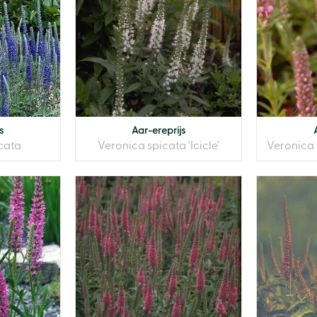
s
Aar-ereprijs
cata
Veronica spicata 'Icicle'
Veronica 