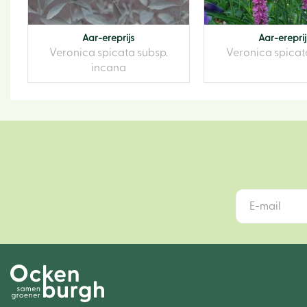
Aar-ereprijs
Aar-ereprij
Veronica spicata subsp.
Veronica spicat
incana