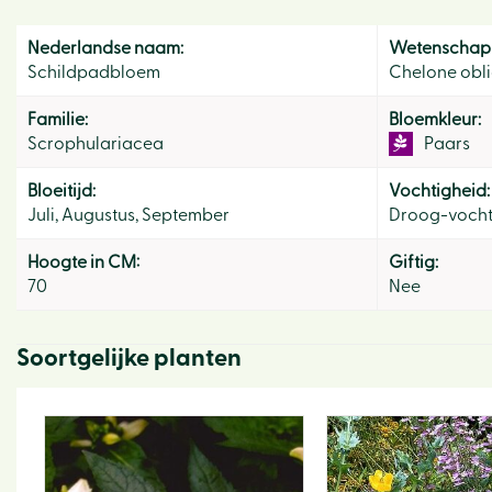
Nederlandse naam:
Wetenschapp
Schildpadbloem
Chelone obl
Familie:
Bloemkleur:
Scrophulariacea
Paars
Bloeitijd:
Vochtigheid:
Juli, Augustus, September
Droog-voch
Hoogte in CM:
Giftig:
70
Nee
Soortgelijke planten