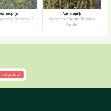
Aar-ereprijs
Aar-ereprijs
spicata 'Barcarolle'
Veronica spicata 'Romiley
Purple'