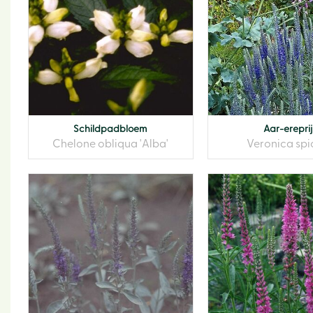
Schildpadbloem
Aar-ereprij
Chelone obliqua 'Alba'
Veronica spi