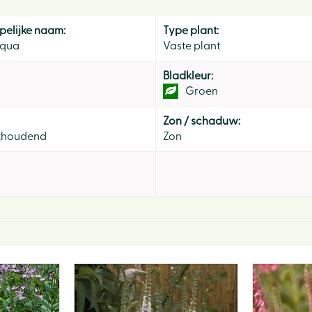
elijke naam:
Type plant:
iqua
Vaste plant
Bladkleur:
Groen
Zon / schaduw:
thoudend
Zon