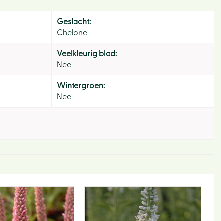
Geslacht:
Chelone
Veelkleurig blad:
Nee
Wintergroen:
Hom
Nee
Ons v
Activi
Lunc
Eco-h
Webw
Tips e