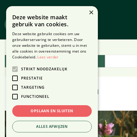
Ga
naar
×
Deze website maakt
content
gebruik van cookies.
Website
Webshop
Deze website gebruikt cookies om uw
gebruikerservaring te verbeteren. Door
onze website te gebruiken, stemt u in met
Home
Plantengids
alle cookies in overeenstemming met ons
Cookiebeleid.
Lees verder
Plantengids
STRIKT NOODZAKELIJK
PRESTATIE
TARGETING
Schildpadbloem
FUNCTIONEEL
OPSLAAN EN SLUITEN
ALLES AFWIJZEN