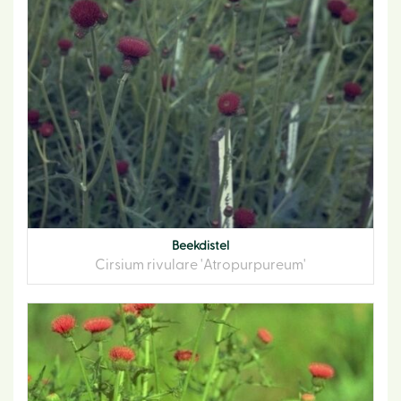
Beekdistel
Cirsium rivulare 'Atropurpureum'