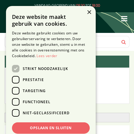
G
VANDAAG GEOPEND VAN
09:30
TOT
18:00
a
×
Deze website maakt
n
gebruik van cookies.
a
a
Deze website gebruikt cookies om uw
r
gebruikerservaring te verbeteren. Door
c
onze website te gebruiken, stemt u in met
o
alle cookies in overeenstemming met ons
n
Cookiebeleid.
Lees verder
Plantengids
t
STRIKT NOODZAKELIJK
e
Alle planten
n
PRESTATIE
t
Zoek op tuintype
TARGETING
Mijn Planten
FUNCTIONEEL
NIET-GECLASSIFICEERD
Open zoekfilter
OPSLAAN EN SLUITEN