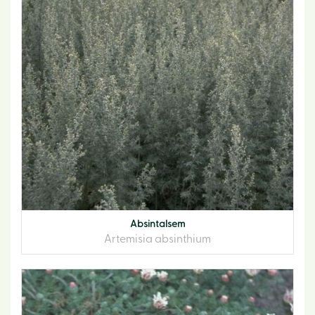
Absintalsem
Artemisia absinthium