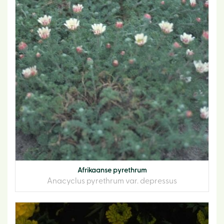
Afrikaanse pyrethrum
Anacyclus pyrethrum var. depressus