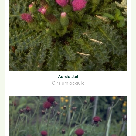
Aarddistel
Cirsium acaule