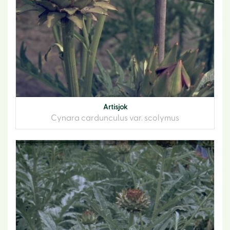
Artisjok
Cynara cardunculus var. scolymus