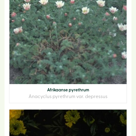
Afrikaanse pyrethrum
Anacyclus pyrethrum var. depressus