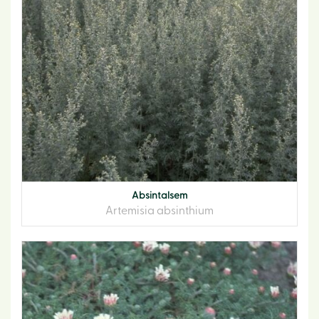
Absintalsem
Artemisia absinthium