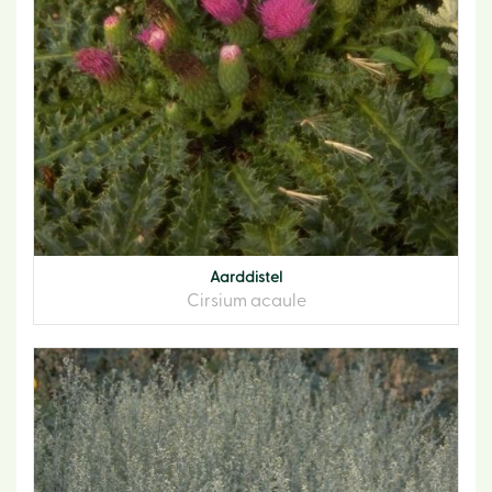
Aarddistel
Cirsium acaule