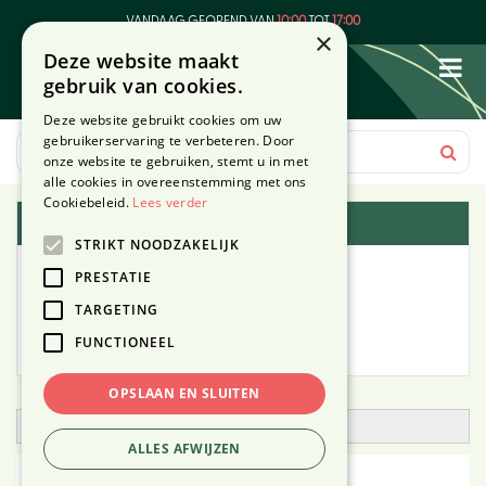
G
VANDAAG GEOPEND VAN
10:00
TOT
17:00
a
×
Deze website maakt
n
gebruik van cookies.
a
a
Deze website gebruikt cookies om uw
r
gebruikerservaring te verbeteren. Door
c
onze website te gebruiken, stemt u in met
o
alle cookies in overeenstemming met ons
n
Cookiebeleid.
Lees verder
Plantengids
t
STRIKT NOODZAKELIJK
e
Alle planten
n
PRESTATIE
t
TARGETING
Zoek op tuintype
FUNCTIONEEL
Mijn Planten
OPSLAAN EN SLUITEN
Open zoekfilter
ALLES AFWIJZEN