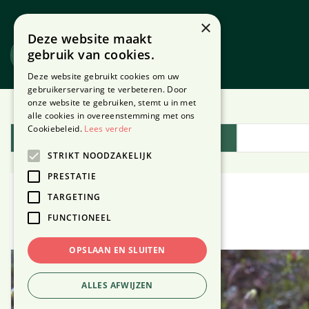
Ga
naar
×
Deze website maakt
content
gebruik van cookies.
Website
Webshop
Deze website gebruikt cookies om uw
gebruikerservaring te verbeteren. Door
onze website te gebruiken, stemt u in met
Home
Plantengids
alle cookies in overeenstemming met ons
Cookiebeleid.
Lees verder
Plantengids
STRIKT NOODZAKELIJK
PRESTATIE
TARGETING
Zilverblad
FUNCTIONEEL
OPSLAAN EN SLUITEN
ALLES AFWIJZEN