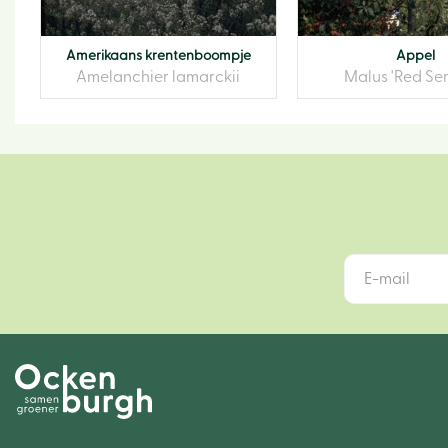
Amerikaans krentenboompje
Appel
Amelanchier lamarckii
Malus 'Red Sen