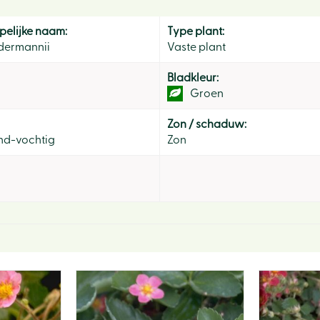
elijke naam:
Type plant:
dermannii
Vaste plant
Bladkleur:
Groen
Zon / schaduw:
d-vochtig
Zon