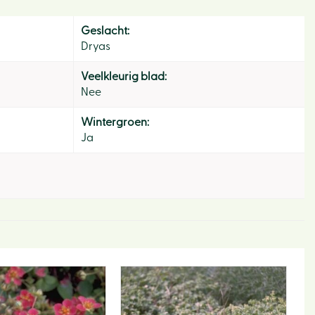
Geslacht:
Dryas
Veelkleurig blad:
Nee
Hom
Wintergroen:
Ja
Ons v
Activi
Lunc
Eco-h
Webw
Tips e