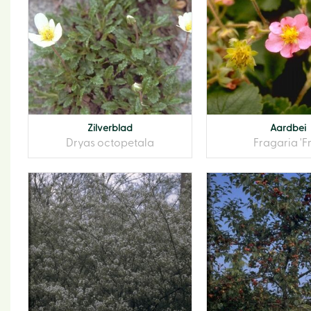
Zilverblad
Aardbei
Dryas octopetala
Fragaria 'Fr