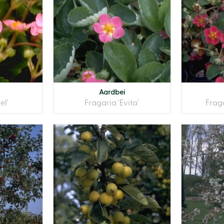
Aardbei
el'
Fragaria 'Evita'
Fraga