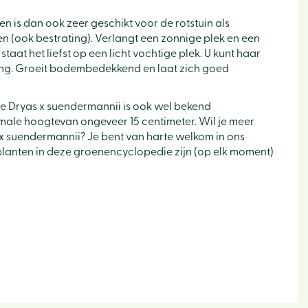
n is dan ook zeer geschikt voor de rotstuin als
en (ook bestrating). Verlangt een zonnige plek en een
taat het liefst op een licht vochtige plek. U kunt haar
nling. Groeit bodembedekkend en laat zich goed
e Dryas x suendermannii is ook wel bekend
male hoogtevan ongeveer 15 centimeter. Wil je meer
 x suendermannii? Je bent van harte welkom in ons
e planten in deze groenencyclopedie zijn (op elk moment)