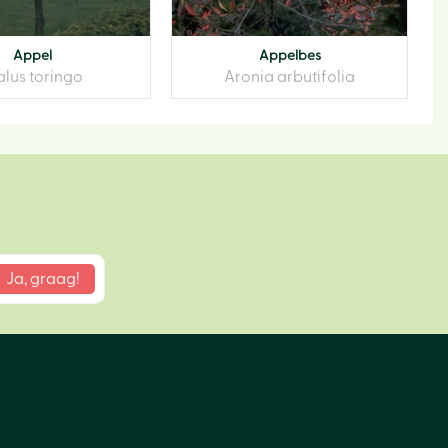
Appel
Appelbes
lus toringo
Aronia arbutifolia