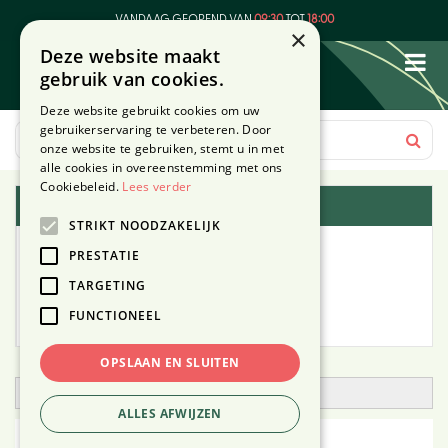
G
VANDAAG GEOPEND VAN
09:30
TOT
18:00
a
×
Deze website maakt
n
gebruik van cookies.
a
a
Deze website gebruikt cookies om uw
r
gebruikerservaring te verbeteren. Door
c
onze website te gebruiken, stemt u in met
o
alle cookies in overeenstemming met ons
n
Cookiebeleid.
Lees verder
Plantengids
t
STRIKT NOODZAKELIJK
e
Alle planten
n
PRESTATIE
t
TARGETING
Zoek op tuintype
FUNCTIONEEL
Mijn Planten
OPSLAAN EN SLUITEN
Open zoekfilter
ALLES AFWIJZEN