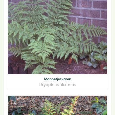
Mannetjesvaren
Dryopteris filix-mas