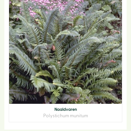
Naaldvaren
Polystichum munitum