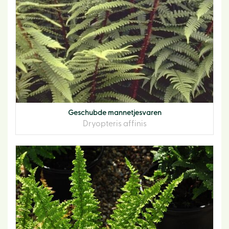
Geschubde mannetjesvaren
Dryopteris affinis