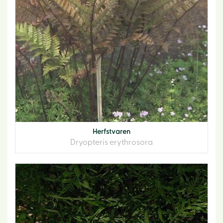
Herfstvaren
Dryopteris erythrosora