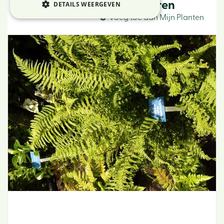
Geschubde mannetjesvaren
DETAILS WEERGEVEN
Voeg toe aan Mijn Planten