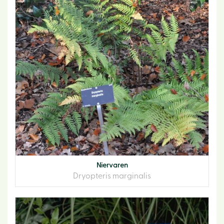
Niervaren
Dryopteris marginalis