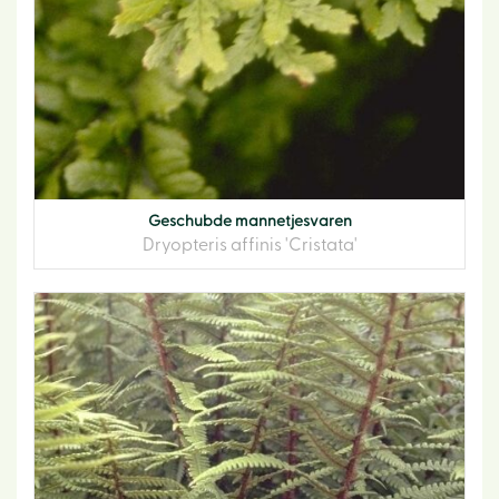
Geschubde mannetjesvaren
Dryopteris affinis 'Cristata'