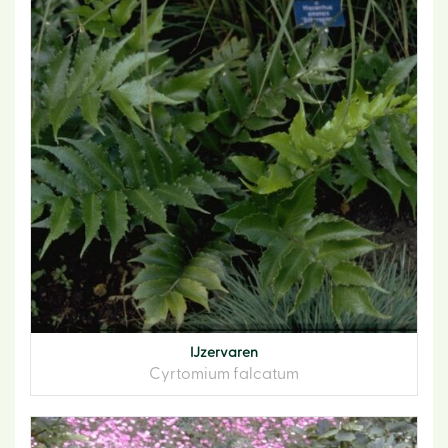
IJzervaren
Cyrtomium falcatum