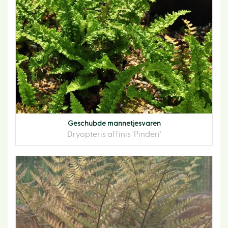
Geschubde mannetjesvaren
Dryopteris affinis 'Pinderi'