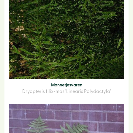
Mannetjesvaren
Dryopteris filix-mas 'Linearis Polydactyla'