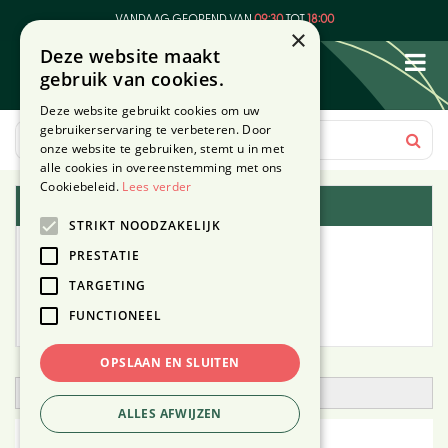
G
VANDAAG GEOPEND VAN
09:30
TOT
18:00
a
×
Deze website maakt
n
gebruik van cookies.
a
a
Deze website gebruikt cookies om uw
r
gebruikerservaring te verbeteren. Door
c
onze website te gebruiken, stemt u in met
o
alle cookies in overeenstemming met ons
n
Cookiebeleid.
Lees verder
Plantengids
t
STRIKT NOODZAKELIJK
e
Alle planten
n
PRESTATIE
t
TARGETING
Zoek op tuintype
FUNCTIONEEL
Mijn Planten
OPSLAAN EN SLUITEN
Open zoekfilter
ALLES AFWIJZEN