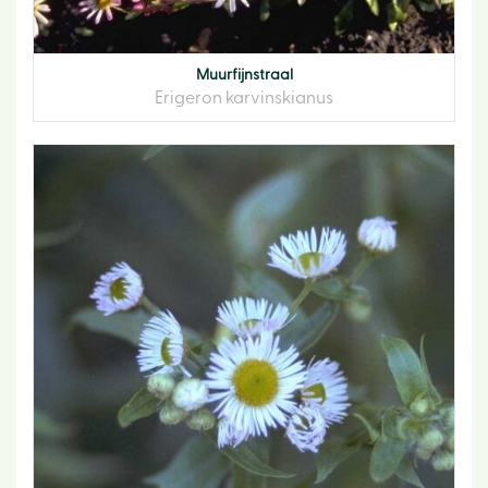
Muurfijnstraal
Erigeron karvinskianus