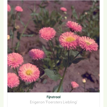
Fijnstraal
Erigeron 'Foersters Liebling'