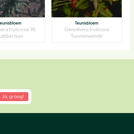
Teunisbloem
Teunisbloem
ra fruticosa 'W.
Oenothera fruticosa
uthbertson'
'Sonnenwende'