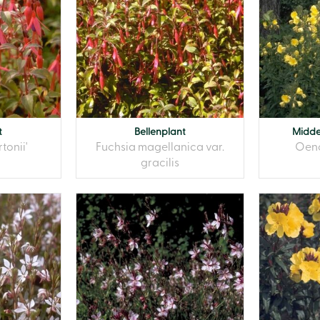
t
Bellenplant
Midde
tonii'
Fuchsia magellanica var.
Oeno
gracilis