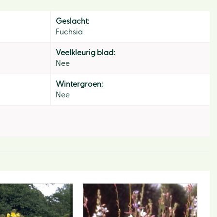
Geslacht:
Fuchsia
Veelkleurig blad:
Nee
Wintergroen:
Hom
Nee
Ons v
Activi
Lunc
Eco-h
Webw
Tips e