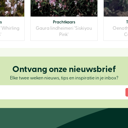
s
Prachtkaars
 'Whirling
Gaura lindheimeri 'Siskiyou
Oenothe
'
Pink'
C
Ontvang onze nieuwsbrief
Elke twee weken nieuws, tips en inspiratie in je inbox?