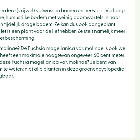
eerdere (vrijwel) volwassen bomen en heesters. Verlangt
me, humusrijke bodem met weinig boomwortels in haar
n tijdelijk droge bodem. Ze kan dus ook aangeplant
et is een plant voor de liefhebber. Ze stelt namelijk meer
terbescherming.
 molinae? De Fuchsia magellanica var. molinae is ook wel
 heeft een maximale hoogtevan ongeveer 60 centimeter.
 deze Fuchsia magellanica var. molinae? Je bent van
m te weten: niet alle planten in deze groenencyclopedie
jgbaar.