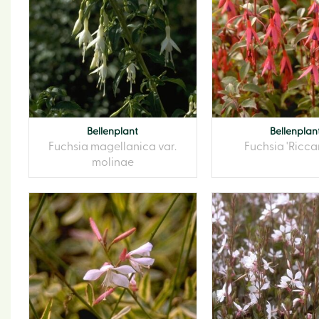
Bellenplant
Bellenplan
Fuchsia magellanica var.
Fuchsia 'Riccar
molinae