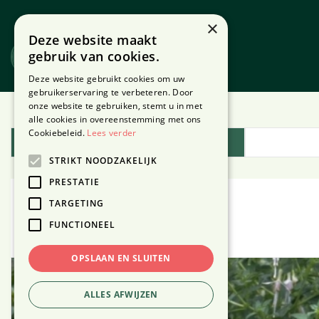
Ga
naar
×
Deze website maakt
content
gebruik van cookies.
Website
Webshop
Deze website gebruikt cookies om uw
gebruikerservaring te verbeteren. Door
onze website te gebruiken, stemt u in met
Home
Plantengids
alle cookies in overeenstemming met ons
Cookiebeleid.
Lees verder
Plantengids
STRIKT NOODZAKELIJK
PRESTATIE
TARGETING
Bellenplant
FUNCTIONEEL
OPSLAAN EN SLUITEN
ALLES AFWIJZEN