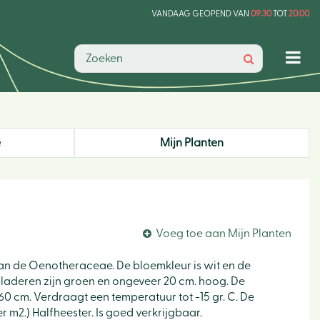
VANDAAG GEOPEND VAN
09:30
TOT
20:00
e
Mijn Planten
Voeg toe aan Mijn Planten
 van de Oenotheraceae. De bloemkleur is wit en de
e bladeren zijn groen en ongeveer 20 cm. hoog. De
 60 cm. Verdraagt een temperatuur tot -15 gr. C. De
r m2.) Halfheester. Is goed verkrijgbaar.