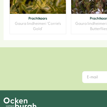
Prachtkaars
Prachtkaar
Gaura lindheimeri 'Corrie's
Gaura lindheimeri
Gold'
Butterflies