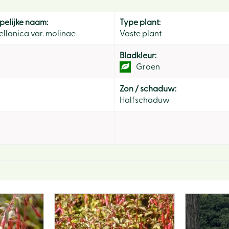
elijke naam:
Type plant:
llanica var. molinae
Vaste plant
Bladkleur:
Groen
Zon / schaduw:
Halfschaduw