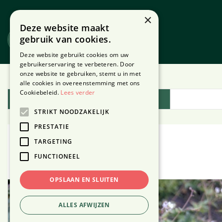
Ga
naar
×
Deze website maakt
content
gebruik van cookies.
Website
Webshop
Deze website gebruikt cookies om uw
gebruikerservaring te verbeteren. Door
onze website te gebruiken, stemt u in met
Home
Plantengids
alle cookies in overeenstemming met ons
Cookiebeleid.
Lees verder
Plantengids
STRIKT NOODZAKELIJK
PRESTATIE
TARGETING
Ooievaarsbek
FUNCTIONEEL
OPSLAAN EN SLUITEN
ALLES AFWIJZEN