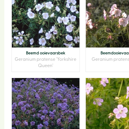
Beemd ooievaarsbek
Beemdooievaa
Geranium pratense 'Yorkshire
Geranium pratense 
Queen'