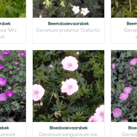
rsbek
Beemdooievaarsbek
Beem
se 'Mrs
Geranium pratense 'Galactic'
Geran
rk'
rsbek
Bloedooievaarsbek
Bloe
uineum
Geranium sanguineum var.
Geran