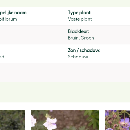
elijke naam:
Type plant:
biflorum
Vaste plant
Bladkleur:
Bruin, Groen
Zon / schaduw:
nd
Schaduw