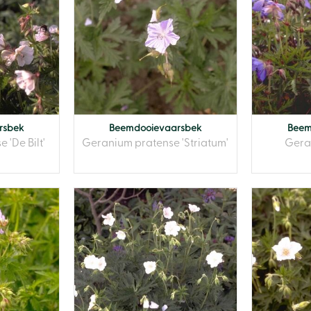
rsbek
Beemdooievaarsbek
Beem
'De Bilt'
Geranium pratense 'Striatum'
Gera