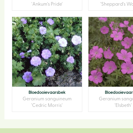
'Ankum's Pride'
'Sheppard's Wa
Bloedooievaarsbek
Bloedooievaa
Geranium sanguineum
Geranium sang
'Cedric Morris'
'Elsbeth'