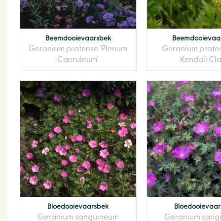
Beemdooievaarsbek
Beemdooievaa
Geranium pratense 'Plenum
Geranium praten
Caeruleum'
Kendall Cla
Bloedooievaarsbek
Bloedooievaa
Geranium sanguineum
Geranium sang