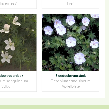
'Inverness'
Frei'
dooievaarsbek
Bloedooievaarsbek
ium sanguineum
Geranium sanguineum
'Album'
'Apfelbl?te'