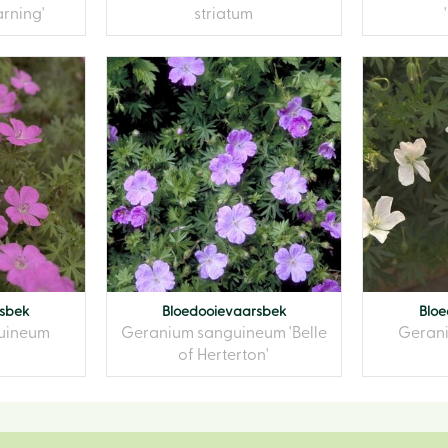
rning'
striatum
rsbek
Bloedooievaarsbek
Bloe
uineum
Geranium sanguineum 'Belle
Geran
of Herterton'