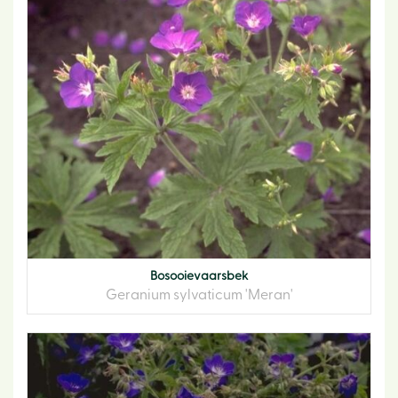
Bosooievaarsbek
Geranium sylvaticum 'Meran'