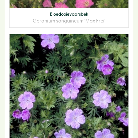
Bloedooievaarsbek
Geranium sanguineum 'Max Frei'