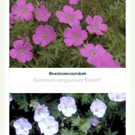
Bloedooievaarsbek
Geranium sanguineum 'Elsbeth'