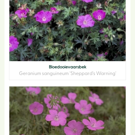
Bloedooievaarsbek
Geranium sanguineum 'Sheppard's Warning'