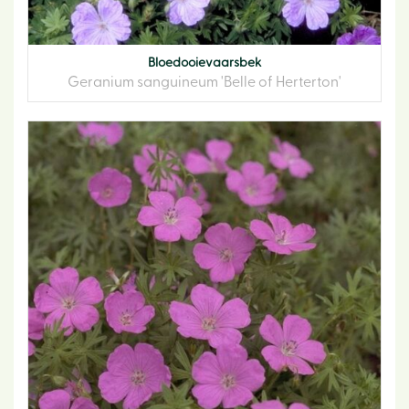
Bloedooievaarsbek
Geranium sanguineum 'Belle of Herterton'