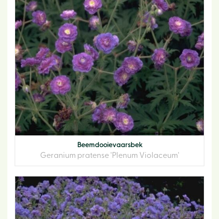
Beemdooievaarsbek
Geranium pratense 'Plenum Violaceum'