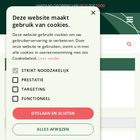
G
VANDAAG GEOPEND VAN
09:30
TOT
20:00
a
×
Deze website maakt
n
gebruik van cookies.
a
a
Deze website gebruikt cookies om uw
r
gebruikerservaring te verbeteren. Door
c
onze website te gebruiken, stemt u in met
o
alle cookies in overeenstemming met ons
n
Cookiebeleid.
Lees verder
Plantengids
t
STRIKT NOODZAKELIJK
e
Alle planten
n
PRESTATIE
t
TARGETING
Zoek op tuintype
FUNCTIONEEL
Mijn Planten
OPSLAAN EN SLUITEN
Open zoekfilter
ALLES AFWIJZEN