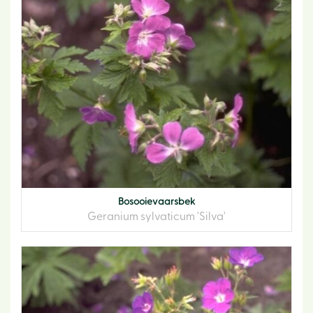
Bosooievaarsbek
Geranium sylvaticum 'Silva'