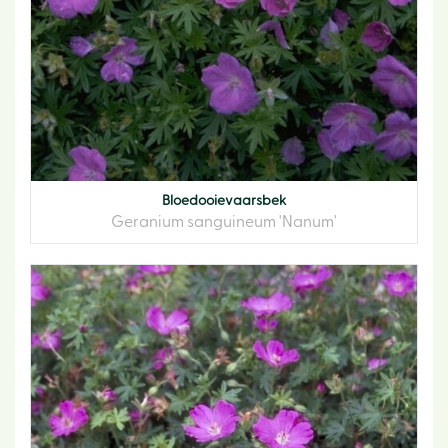
Bloedooievaarsbek
Geranium sanguineum 'Nanum'