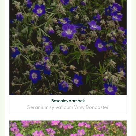
Bosooievaarsbek
Geranium sylvaticum 'Amy Doncaster'