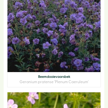
Beemdooievaarsbek
Geranium pratense 'Plenum Caeruleum'