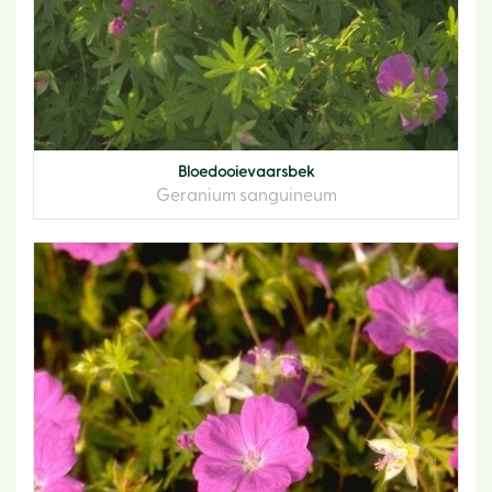
Bloedooievaarsbek
Geranium sanguineum