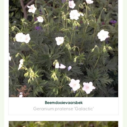
Beemdooievaarsbek
Geranium pratense 'Galactic'