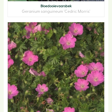
Bloedooievaarsbek
Geranium sanguineum 'Cedric Morris'