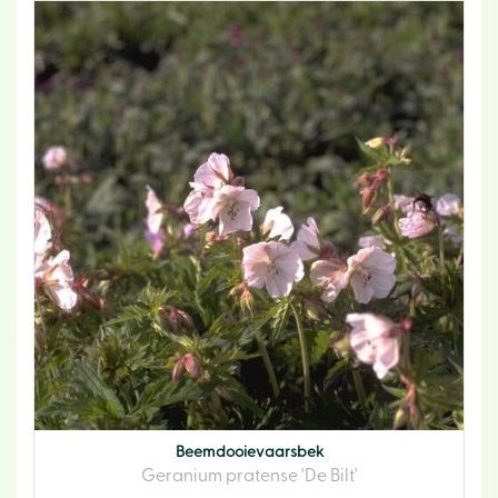
Beemdooievaarsbek
Geranium pratense 'De Bilt'