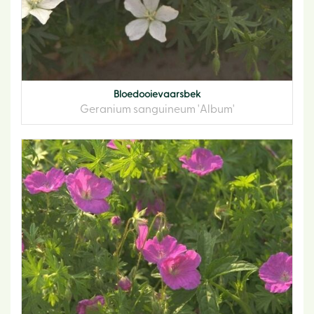
Bloedooievaarsbek
Geranium sanguineum 'Album'