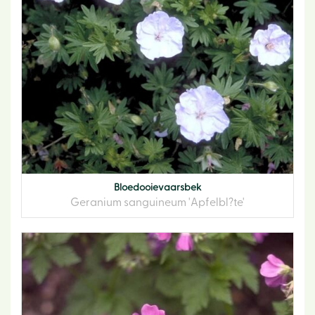
Bloedooievaarsbek
Geranium sanguineum 'Apfelbl?te'