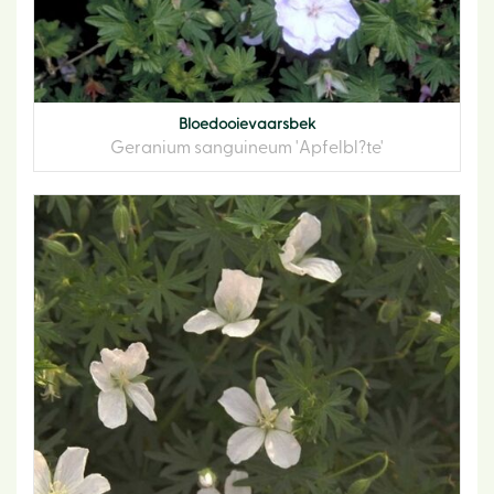
Bloedooievaarsbek
Geranium sanguineum 'Apfelbl?te'