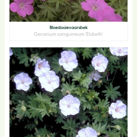
Bloedooievaarsbek
Geranium sanguineum 'Elsbeth'