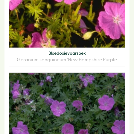
Bloedooievaarsbek
Geranium sanguineum 'New Hampshire Purple'