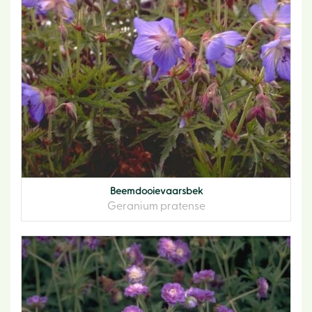
Beemdooievaarsbek
Geranium pratense