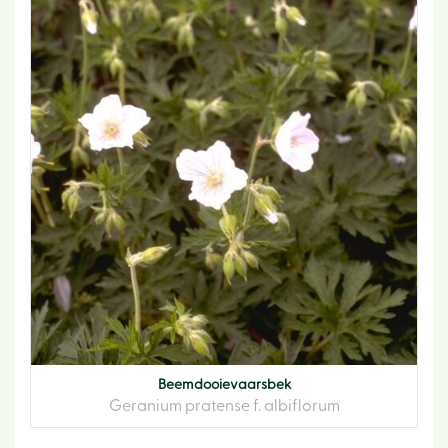
Beemdooievaarsbek
Geranium pratense f. albiflorum