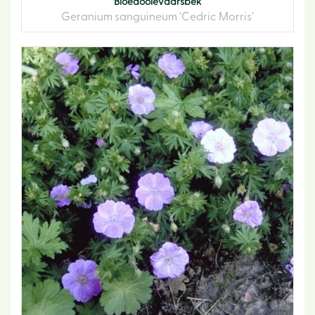
Bloedooievaarsbek
Geranium sanguineum 'Cedric Morris'