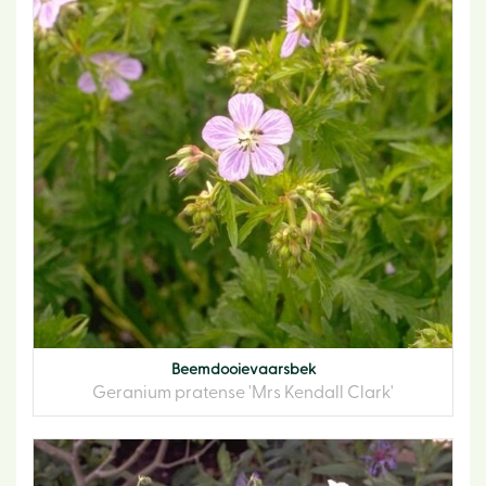
Beemdooievaarsbek
Geranium pratense 'Mrs Kendall Clark'