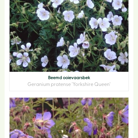
Beemd ooievaarsbek
Geranium pratense 'Yorkshire Queen'