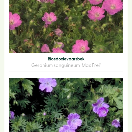
Bloedooievaarsbek
Geranium sanguineum 'Max Frei'