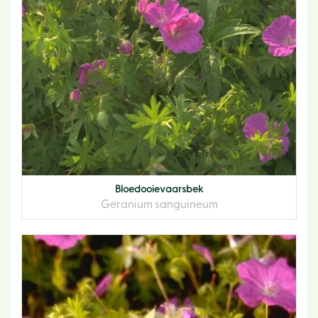
Bloedooievaarsbek
Geranium sanguineum