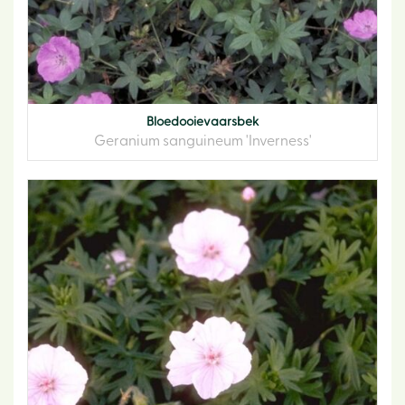
Bloedooievaarsbek
Geranium sanguineum 'Inverness'