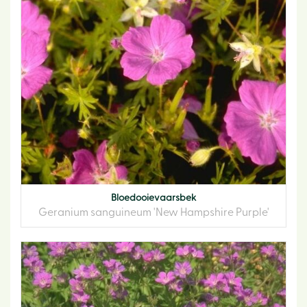
Bloedooievaarsbek
Geranium sanguineum 'New Hampshire Purple'