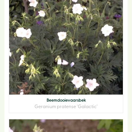
Beemdooievaarsbek
Geranium pratense 'Galactic'