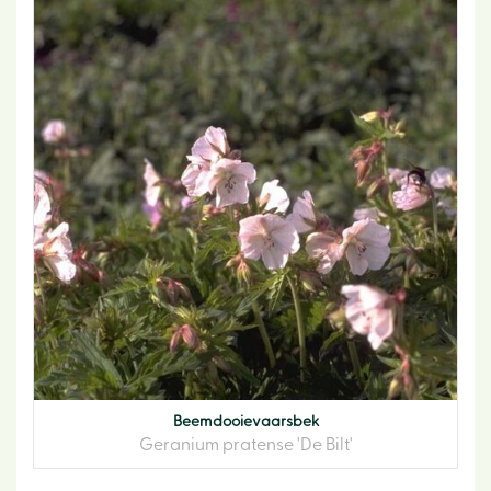
Beemdooievaarsbek
Geranium pratense 'De Bilt'