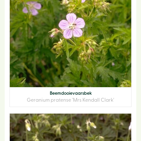
Beemdooievaarsbek
Geranium pratense 'Mrs Kendall Clark'