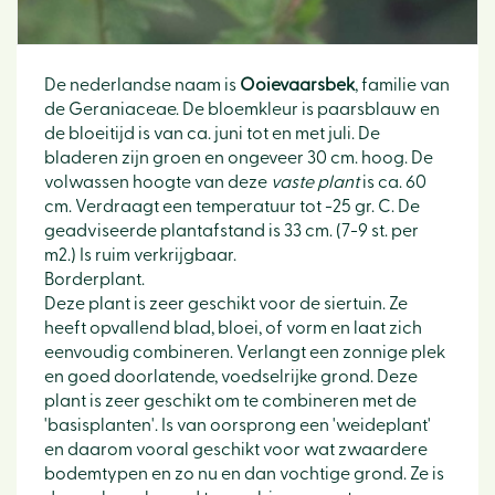
De nederlandse naam is
Ooievaarsbek
, familie van
de Geraniaceae. De bloemkleur is paarsblauw en
de bloeitijd is van ca. juni tot en met juli. De
bladeren zijn groen en ongeveer 30 cm. hoog. De
volwassen hoogte van deze
vaste plant
is ca. 60
cm. Verdraagt een temperatuur tot -25 gr. C. De
geadviseerde plantafstand is 33 cm. (7-9 st. per
m2.) Is ruim verkrijgbaar.
Borderplant.
Deze plant is zeer geschikt voor de siertuin. Ze
heeft opvallend blad, bloei, of vorm en laat zich
eenvoudig combineren. Verlangt een zonnige plek
en goed doorlatende, voedselrijke grond. Deze
plant is zeer geschikt om te combineren met de
'basisplanten'. Is van oorsprong een 'weideplant'
en daarom vooral geschikt voor wat zwaardere
bodemtypen en zo nu en dan vochtige grond. Ze is