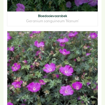
Bloedooievaarsbek
Geranium sanguineum 'Nanum'