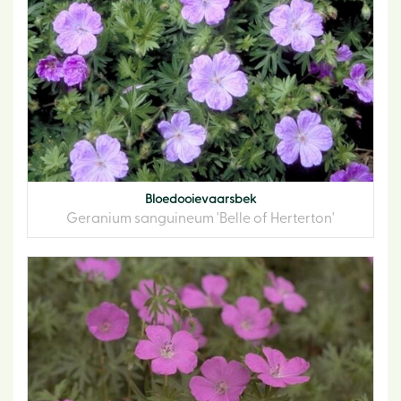
Bloedooievaarsbek
Geranium sanguineum 'Belle of Herterton'