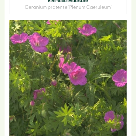
Beemdooievaarsbek
Geranium pratense 'Plenum Caeruleum'