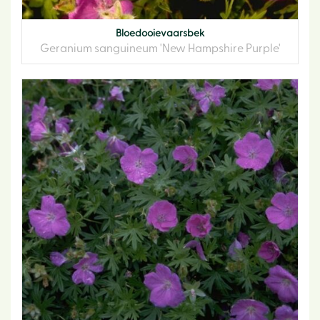
Bloedooievaarsbek
Geranium sanguineum 'New Hampshire Purple'