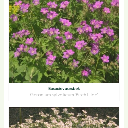
Bosooievaarsbek
Geranium sylvaticum 'Birch Lilac'