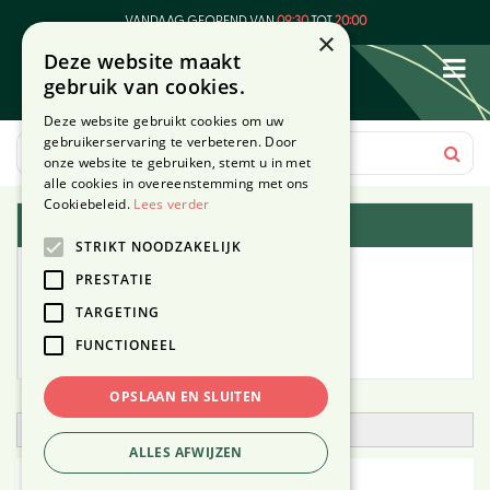
G
VANDAAG GEOPEND VAN
09:30
TOT
20:00
a
×
Deze website maakt
n
gebruik van cookies.
a
a
Deze website gebruikt cookies om uw
r
gebruikerservaring te verbeteren. Door
c
onze website te gebruiken, stemt u in met
o
alle cookies in overeenstemming met ons
n
Cookiebeleid.
Lees verder
Plantengids
t
STRIKT NOODZAKELIJK
e
Alle planten
n
PRESTATIE
t
TARGETING
Zoek op tuintype
FUNCTIONEEL
Mijn Planten
OPSLAAN EN SLUITEN
Open zoekfilter
ALLES AFWIJZEN