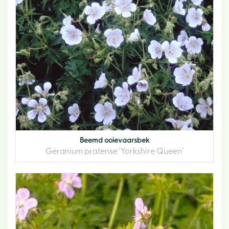
Beemd ooievaarsbek
Geranium pratense 'Yorkshire Queen'