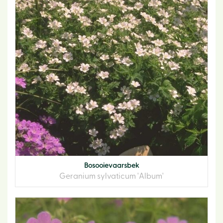
Bosooievaarsbek
Geranium sylvaticum 'Album'