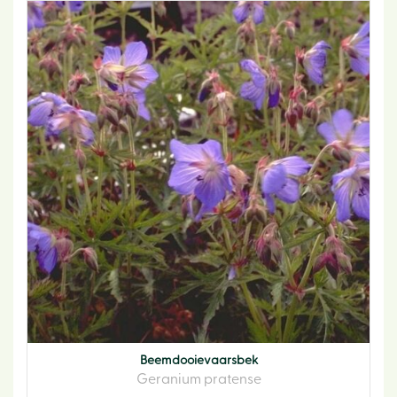
Beemdooievaarsbek
Geranium pratense