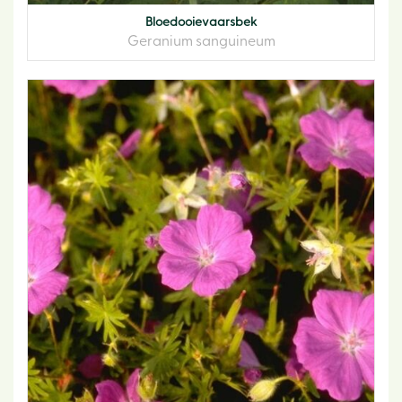
Bloedooievaarsbek
Geranium sanguineum