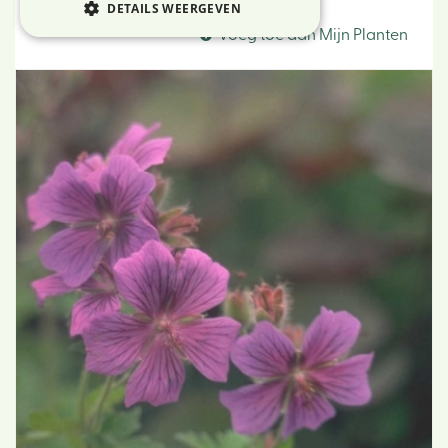
Ooievaarsbek
DETAILS WEERGEVEN
Voeg toe aan Mijn Planten