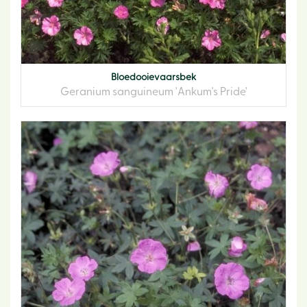
Bloedooievaarsbek
Geranium sanguineum 'Ankum's Pride'