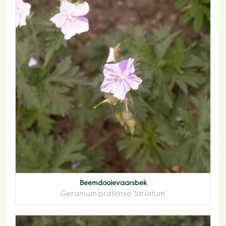
Beemdooievaarsbek
Geranium pratense 'Striatum'