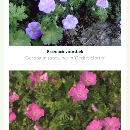
Bloedooievaarsbek
Geranium sanguineum 'Cedric Morris'