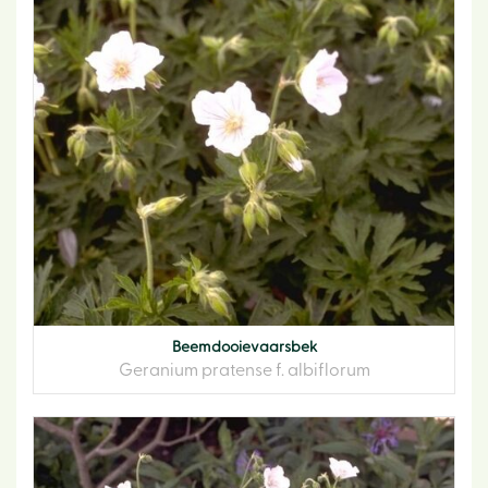
Beemdooievaarsbek
Geranium pratense f. albiflorum