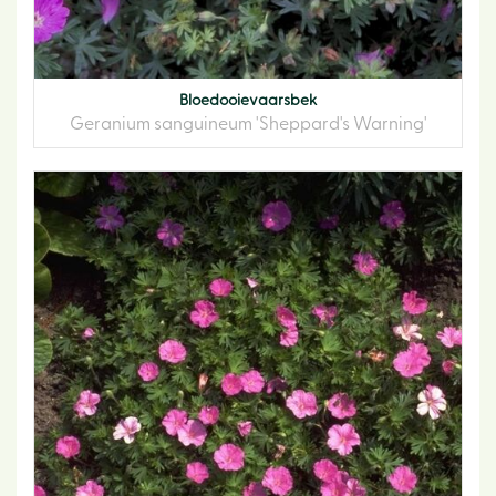
Bloedooievaarsbek
Geranium sanguineum 'Sheppard's Warning'