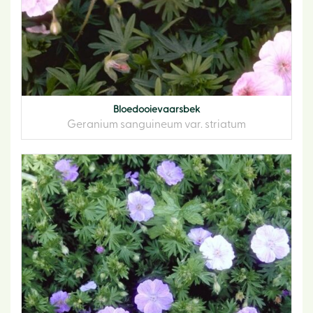
Bloedooievaarsbek
Geranium sanguineum var. striatum