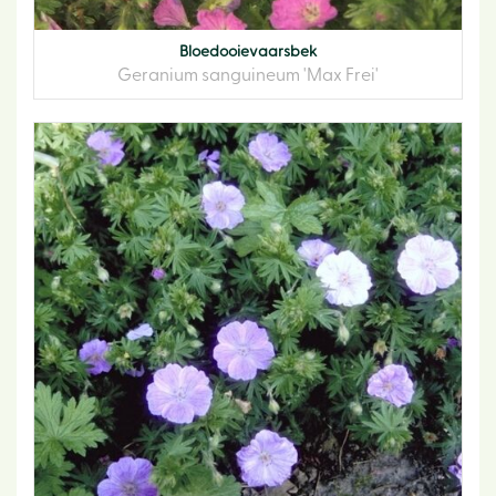
Bloedooievaarsbek
Geranium sanguineum 'Max Frei'