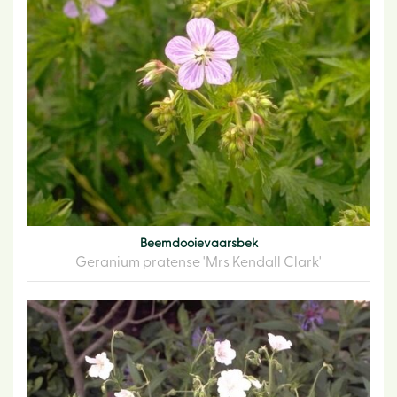
Beemdooievaarsbek
Geranium pratense 'Mrs Kendall Clark'