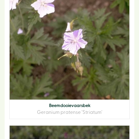
Beemdooievaarsbek
Geranium pratense 'Striatum'