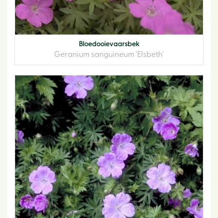
Bloedooievaarsbek
Geranium sanguineum 'Elsbeth'