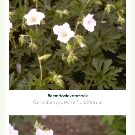
Beemdooievaarsbek
Geranium pratense f. albiflorum