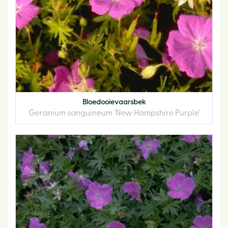
Bloedooievaarsbek
Geranium sanguineum 'New Hampshire Purple'