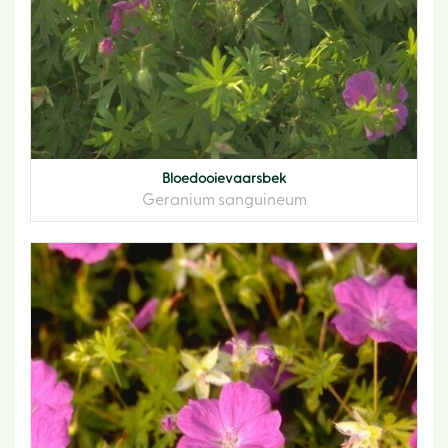
Bloedooievaarsbek
Geranium sanguineum