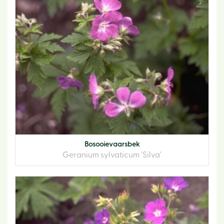
Bosooievaarsbek
Geranium sylvaticum 'Silva'