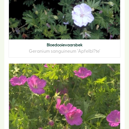
Bloedooievaarsbek
Geranium sanguineum 'Apfelbl?te'