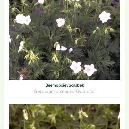
Beemdooievaarsbek
Geranium pratense 'Galactic'