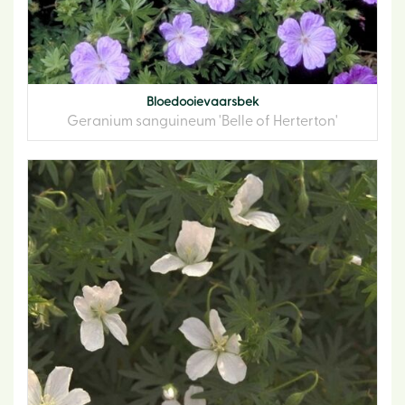
Bloedooievaarsbek
Geranium sanguineum 'Belle of Herterton'