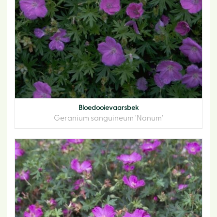
Bloedooievaarsbek
Geranium sanguineum 'Nanum'