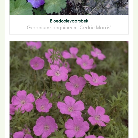
Bloedooievaarsbek
Geranium sanguineum 'Cedric Morris'