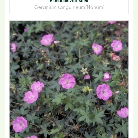
Bloedooievaarsbek
Geranium sanguineum 'Nanum'