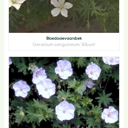
Bloedooievaarsbek
Geranium sanguineum 'Album'