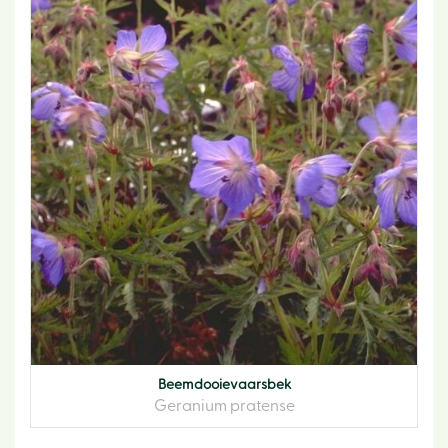
Beemdooievaarsbek
Geranium pratense