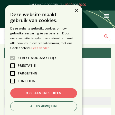
G
VANDAAG GEOPEND VAN
09:30
TOT
20:00
a
×
Deze website maakt
n
gebruik van cookies.
a
a
Deze website gebruikt cookies om uw
r
gebruikerservaring te verbeteren. Door
c
onze website te gebruiken, stemt u in met
o
alle cookies in overeenstemming met ons
n
Cookiebeleid.
Lees verder
Plantengids
t
STRIKT NOODZAKELIJK
e
Alle planten
n
PRESTATIE
t
TARGETING
Zoek op tuintype
FUNCTIONEEL
Mijn Planten
OPSLAAN EN SLUITEN
Open zoekfilter
ALLES AFWIJZEN