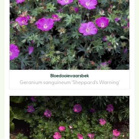
Bloedooievaarsbek
Geranium sanguineum 'Sheppard's Warning'