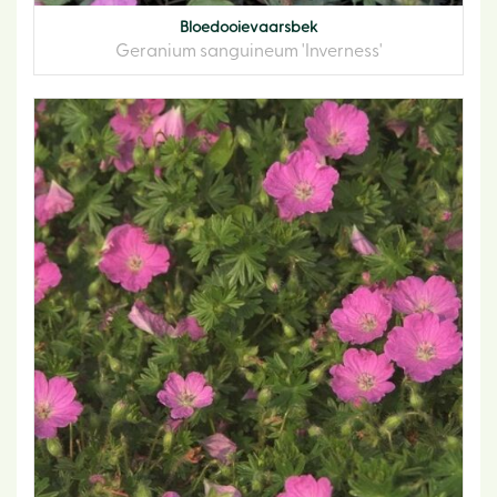
Bloedooievaarsbek
Geranium sanguineum 'Inverness'