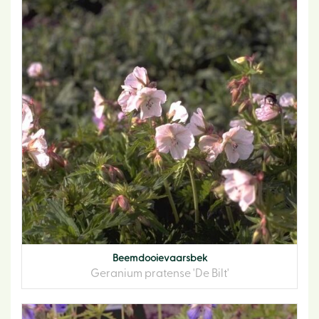
Beemdooievaarsbek
Geranium pratense 'De Bilt'