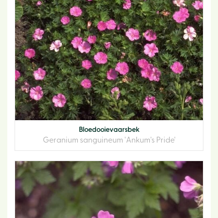
Bloedooievaarsbek
Geranium sanguineum 'Ankum's Pride'