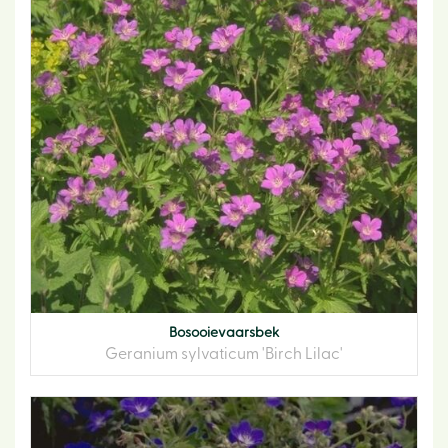
Bosooievaarsbek
Geranium sylvaticum 'Birch Lilac'