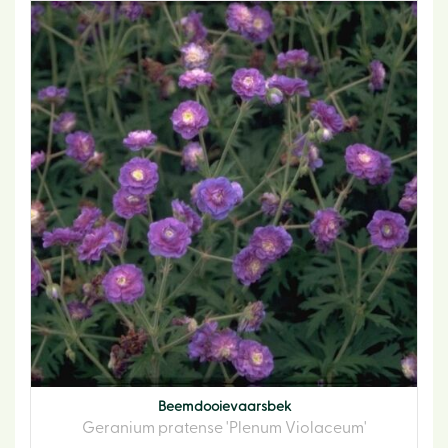
Beemdooievaarsbek
Geranium pratense 'Plenum Violaceum'