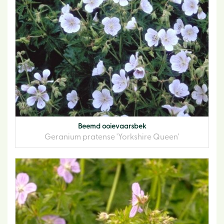
Beemd ooievaarsbek
Geranium pratense 'Yorkshire Queen'