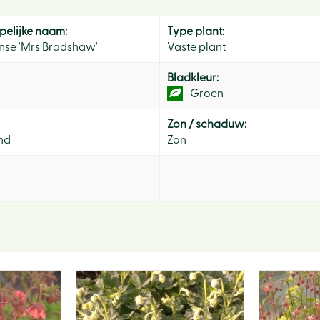
elijke naam:
Type plant:
nse 'Mrs Bradshaw'
Vaste plant
Bladkleur:
Groen
Zon / schaduw:
nd
Zon