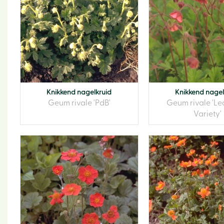
Knikkend nagelkruid
Knikkend nagel
Geum rivale 'PdB'
Geum rivale 'Le
Variety'