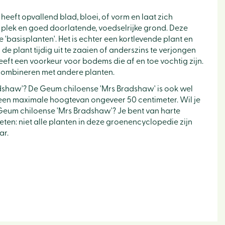
 heeft opvallend blad, bloei, of vorm en laat zich
plek en goed doorlatende, voedselrijke grond. Deze
 'basisplanten'. Het is echter een kortlevende plant en
 de plant tijdig uit te zaaien of anderszins te verjongen
heeft een voorkeur voor bodems die af en toe vochtig zijn.
 combineren met andere planten.
dshaw'? De Geum chiloense 'Mrs Bradshaw' is ook wel
een maximale hoogtevan ongeveer 50 centimeter. Wil je
Geum chiloense 'Mrs Bradshaw'? Je bent van harte
eten: niet alle planten in deze groenencyclopedie zijn
ar.