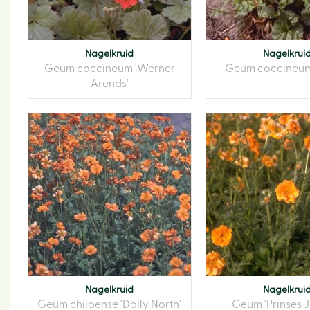
Nagelkruid
Nagelkrui
Geum coccineum 'Werner
Geum coccineum '
Arends'
Nagelkruid
Nagelkrui
Geum chiloense 'Dolly North'
Geum 'Prinses J