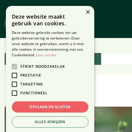
Ga
naar
×
Deze website maakt
content
gebruik van cookies.
Website
Webshop
Deze website gebruikt cookies om uw
gebruikerservaring te verbeteren. Door
onze website te gebruiken, stemt u in met
Home
Plantengids
alle cookies in overeenstemming met ons
Cookiebeleid.
Lees verder
Plantengids
STRIKT NOODZAKELIJK
PRESTATIE
TARGETING
Nagelkruid
FUNCTIONEEL
OPSLAAN EN SLUITEN
ALLES AFWIJZEN