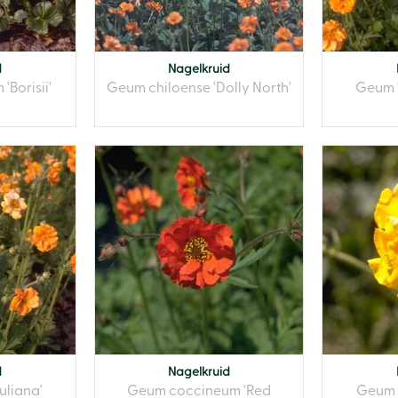
d
Nagelkruid
Borisii'
Geum chiloense 'Dolly North'
Geum '
d
Nagelkruid
uliana'
Geum coccineum 'Red
Geum 