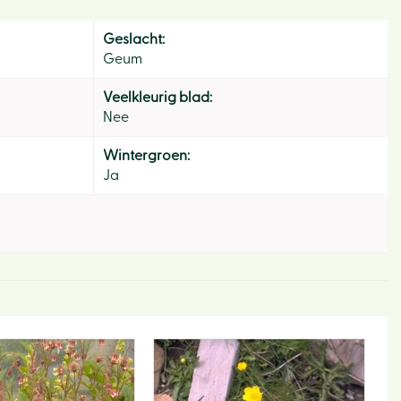
Geslacht:
Geum
Veelkleurig blad:
Nee
Wintergroen:
Ja
Hom
Ons v