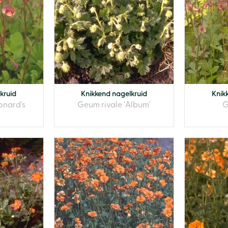
kruid
Knikkend nagelkruid
Knik
onard's
Geum rivale 'Album'
G