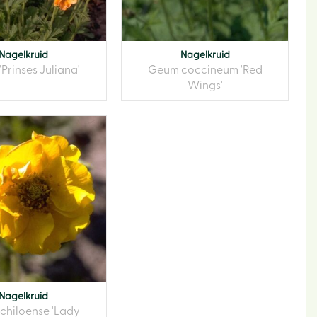
Nagelkruid
Nagelkruid
Prinses Juliana'
Geum coccineum 'Red
Wings'
Nagelkruid
chiloense 'Lady