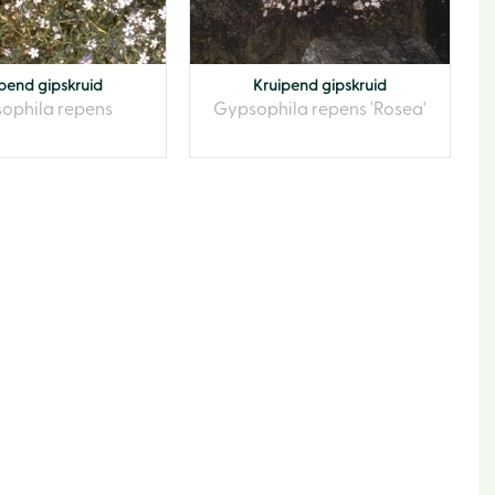
pend gipskruid
Kruipend gipskruid
ophila repens
Gypsophila repens 'Rosea'