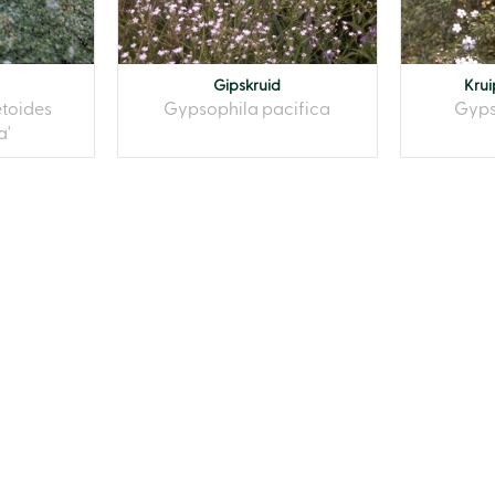
Gipskruid
Krui
toides
Gypsophila pacifica
Gyps
a'