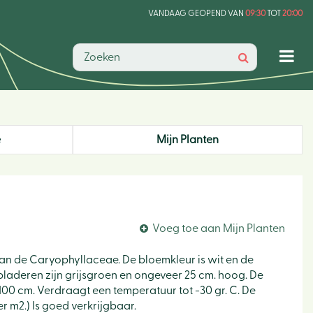
VANDAAG GEOPEND VAN
09:30
TOT
20:00
e
Mijn Planten
Voeg toe aan Mijn Planten
 van de Caryophyllaceae. De bloemkleur is wit en de
De bladeren zijn grijsgroen en ongeveer 25 cm. hoog. De
 100 cm. Verdraagt een temperatuur tot -30 gr. C. De
r m2.) Is goed verkrijgbaar.