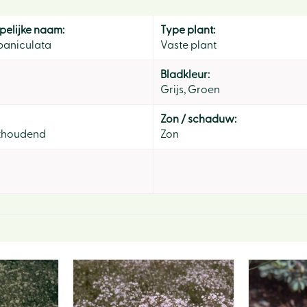
elijke naam:
Type plant:
paniculata
Vaste plant
Bladkleur:
Grijs, Groen
Zon / schaduw:
thoudend
Zon