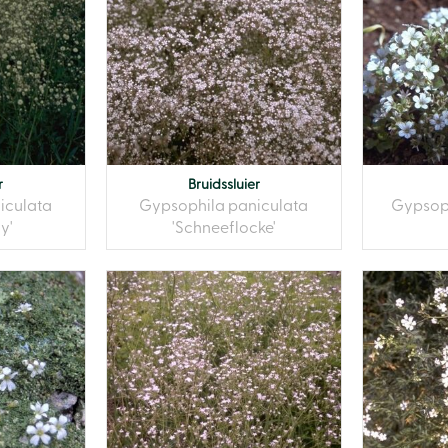
r
Bruidssluier
iculata
Gypsophila paniculata
Gypsoph
ry'
'Schneeflocke'