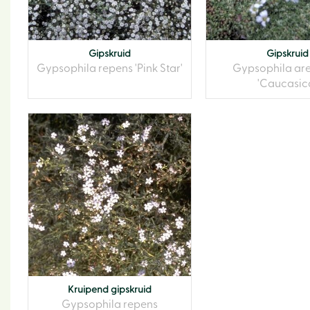
Gipskruid
Gipskruid
Gypsophila repens 'Pink Star'
Gypsophila are
'Caucasic
Kruipend gipskruid
Gypsophila repens