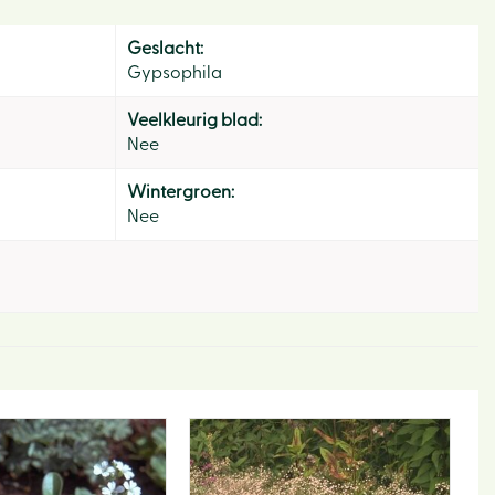
Geslacht:
Gypsophila
Veelkleurig blad:
Nee
Wintergroen:
Nee
Hom
Ons v
Activi