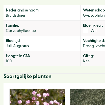
Nederlandse naam:
Wetenschapp
Bruidssluier
Gypsophila 
Familie:
Bloemkleur:
Caryophyllaceae
Wit
Bloeitijd:
Vochtigheid:
Juli, Augustus
Droog-voch
Hoogte in CM:
Giftig:
100
Nee
Soortgelijke planten