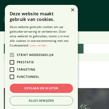
Ga
naar
×
Deze website maakt
content
gebruik van cookies.
Website
Webshop
Deze website gebruikt cookies om uw
gebruikerservaring te verbeteren. Door
onze website te gebruiken, stemt u in met
Home
Plantengids
alle cookies in overeenstemming met ons
Cookiebeleid.
Lees verder
Plantengids
STRIKT NOODZAKELIJK
PRESTATIE
TARGETING
Bruidssluier
FUNCTIONEEL
OPSLAAN EN SLUITEN
ALLES AFWIJZEN