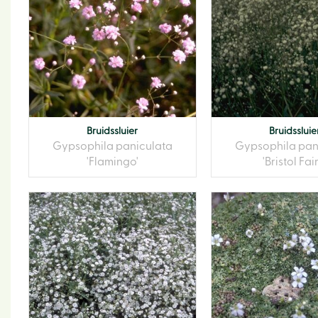
Bruidssluier
Bruidssluie
Gypsophila paniculata
Gypsophila pan
'Flamingo'
'Bristol Fai