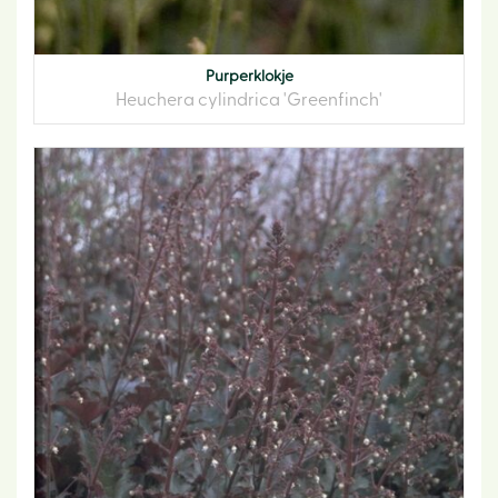
Purperklokje
Heuchera cylindrica 'Greenfinch'