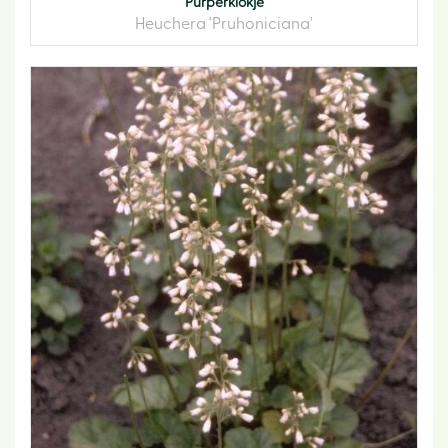
Purperklokje
Heuchera 'Pruhoniciana'