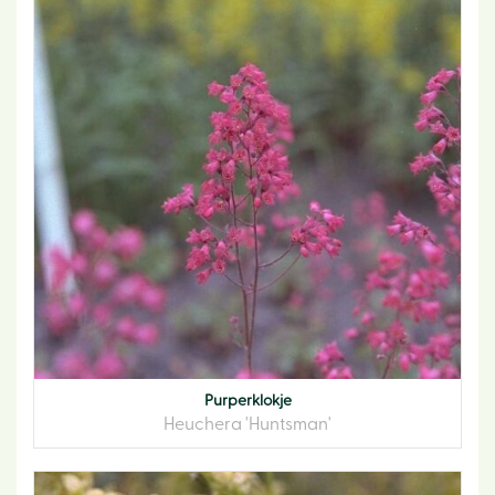
Purperklokje
Heuchera 'Huntsman'