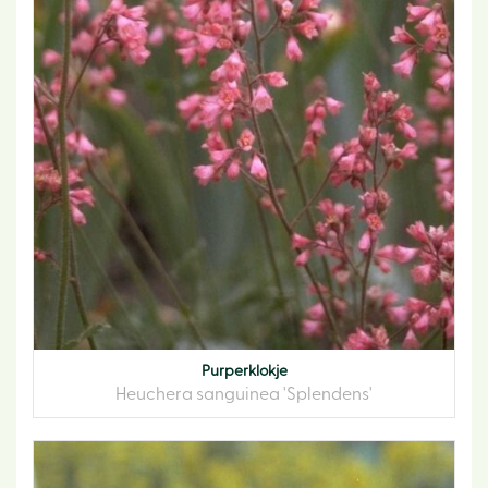
Purperklokje
Heuchera sanguinea 'Splendens'