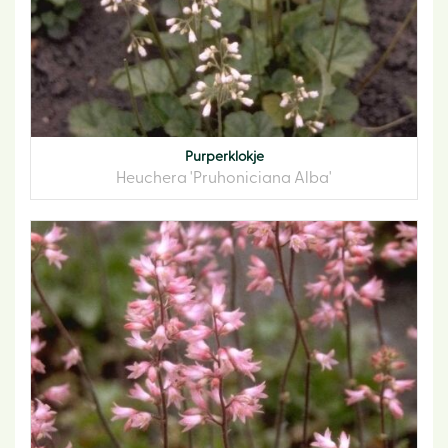
Purperklokje
Heuchera 'Pruhoniciana Alba'