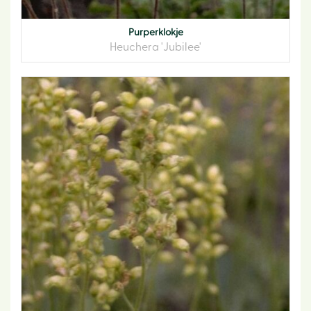
Purperklokje
Heuchera 'Jubilee'