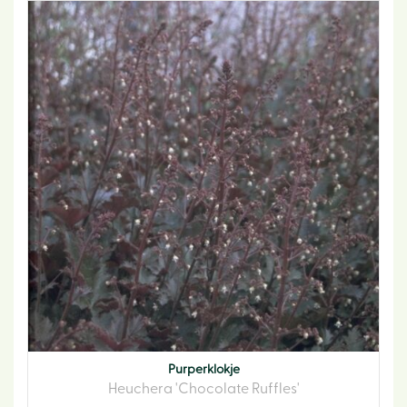
Purperklokje
Heuchera 'Chocolate Ruffles'