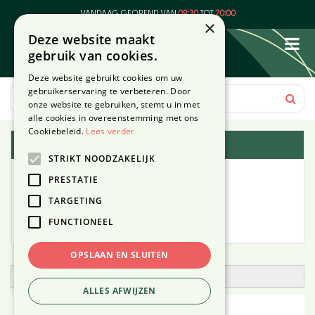
G
VANDAAG GEOPEND VAN
09:30
TOT
20:00
a
×
Deze website maakt
n
gebruik van cookies.
a
a
Deze website gebruikt cookies om uw
r
gebruikerservaring te verbeteren. Door
c
onze website te gebruiken, stemt u in met
o
alle cookies in overeenstemming met ons
n
Cookiebeleid.
Lees verder
Plantengids
t
STRIKT NOODZAKELIJK
e
Alle planten
n
PRESTATIE
t
TARGETING
Zoek op tuintype
FUNCTIONEEL
Mijn Planten
OPSLAAN EN SLUITEN
Open zoekfilter
ALLES AFWIJZEN