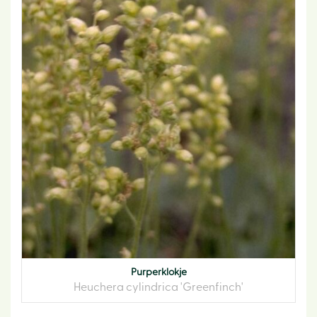
Purperklokje
Heuchera cylindrica 'Greenfinch'