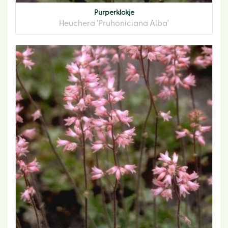
Purperklokje
Heuchera 'Pruhoniciana Alba'