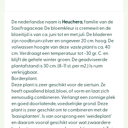
De nederlandse naam is
Heuchera
, familie van de
Saxifragaceae. De bloemkleur is cremewit en de
bloeitijd is van ca. juni tot en met juli. De bladeren
zijn roodbruin+zilver en ongeveer 20 cm. hoog. De
volwassen hoogte van deze
vaste plant
is ca. 40
cm. Verdraagt een temperatuur tot -30 gr. C. en
blijft de gehele winter groen. De geadviseerde
plantafstand is 30 cm. (8-11 st. per m2.) Is ruim
verkrijgbaar.
Borderplant.
Deze plant is zeer geschikt voor de siertuin. Ze
heeft opvallend blad, bloei, of vorm en laat zich
eenvoudig combineren. Verlangt een zonnige plek
en goed doorlatende, voedselrijke grond. Deze
plant is zeer geschikt om te combineren met de
'basisplanten'. Is van oorsprong een 'weideplant'
en daarom vooral geschikt voor wat zwaardere