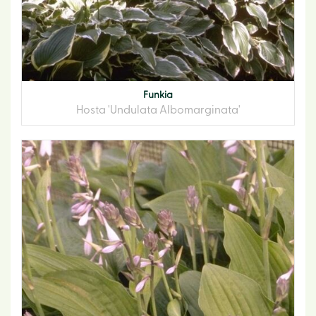
Funkia
Hosta 'Undulata Albomarginata'