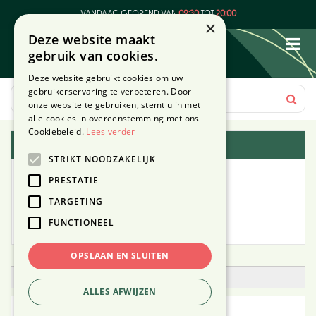
G
VANDAAG GEOPEND VAN
09:30
TOT
20:00
a
×
Deze website maakt
n
gebruik van cookies.
a
a
Deze website gebruikt cookies om uw
r
gebruikerservaring te verbeteren. Door
c
onze website te gebruiken, stemt u in met
o
alle cookies in overeenstemming met ons
n
Cookiebeleid.
Lees verder
Plantengids
t
STRIKT NOODZAKELIJK
e
Alle planten
n
PRESTATIE
t
TARGETING
Zoek op tuintype
FUNCTIONEEL
Mijn Planten
OPSLAAN EN SLUITEN
Open zoekfilter
ALLES AFWIJZEN