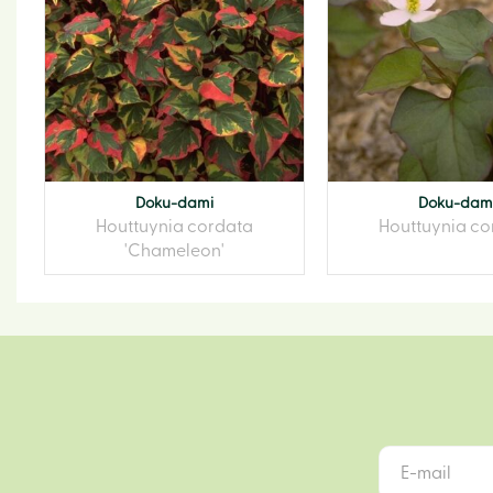
Doku-dami
Doku-dam
Houttuynia cordata
Houttuynia co
'Chameleon'