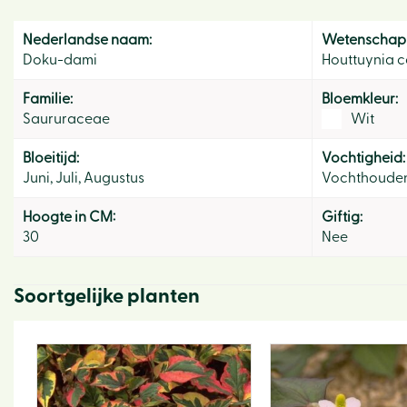
Nederlandse naam:
Wetenschapp
Doku-dami
Houttuynia c
Familie:
Bloemkleur:
Saururaceae
Wit
Bloeitijd:
Vochtigheid:
Juni, Juli, Augustus
Vochthoude
Hoogte in CM:
Giftig:
30
Nee
Soortgelijke planten