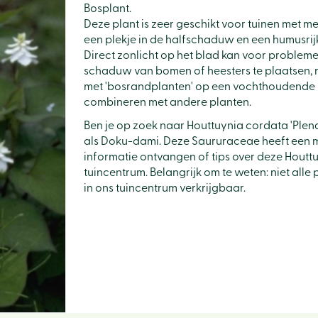
Bosplant.
Deze plant is zeer geschikt voor tuinen met m
een plekje in de halfschaduw en een humusri
Direct zonlicht op het blad kan voor problemen
schaduw van bomen of heesters te plaatsen, m
met 'bosrandplanten' op een vochthoudende 
combineren met andere planten.
Ben je op zoek naar Houttuynia cordata 'Plena
als Doku-dami. Deze Saururaceae heeft een m
informatie ontvangen of tips over deze Houttu
tuincentrum. Belangrijk om te weten: niet all
in ons tuincentrum verkrijgbaar.