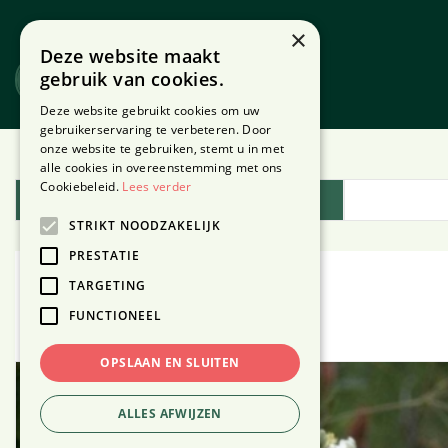
Ga
naar
×
Deze website maakt
content
gebruik van cookies.
Website
Webshop
Deze website gebruikt cookies om uw
gebruikerservaring te verbeteren. Door
onze website te gebruiken, stemt u in met
Home
Plantengids
alle cookies in overeenstemming met ons
Cookiebeleid.
Lees verder
Plantengids
STRIKT NOODZAKELIJK
PRESTATIE
TARGETING
Doku-dami
FUNCTIONEEL
OPSLAAN EN SLUITEN
ALLES AFWIJZEN