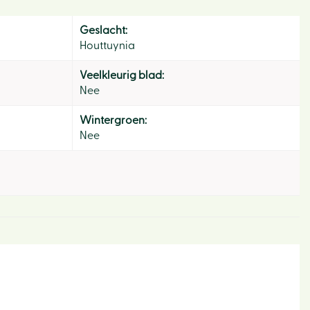
Hom
Geslacht:
Ons v
Houttuynia
Activi
Veelkleurig blad:
Nee
Lunc
Wintergroen:
Eco-h
Nee
Webw
Tips e
Vacat
Klant
Conta
Actie