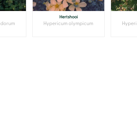
Hertshooi
odorum
Hypericum olympicum
Hyperi
'