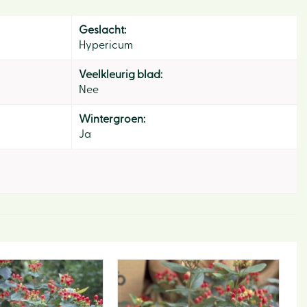
Geslacht:
Hypericum
Veelkleurig blad:
Nee
Wintergroen:
Ja
Hom
Ons v
Activi