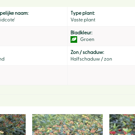
elijke naam:
Type plant:
idcote'
Vaste plant
Bladkleur:
Groen
Zon / schaduw:
nd
Halfschaduw / zon