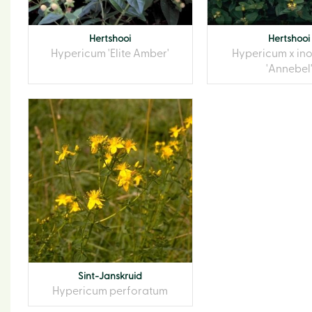
Hertshooi
Hertshooi
Hypericum 'Elite Amber'
Hypericum x in
'Annebel
Sint-Janskruid
Hypericum perforatum