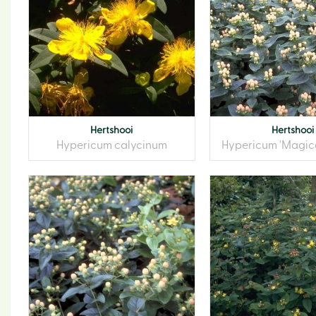
Hertshooi
Hertshooi
Hypericum calycinum
Hypericum 'Magica