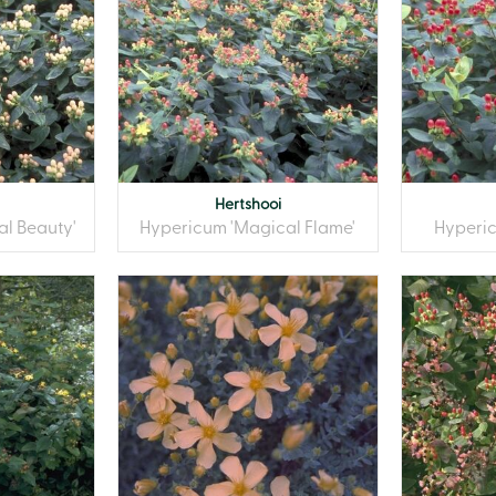
Hertshooi
l Beauty'
Hypericum 'Magical Flame'
Hyperic