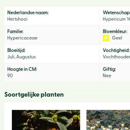
Nederlandse naam:
Wetenschapp
Hertshooi
Hypericum 'H
Familie:
Bloemkleur:
Hypericaceae
Geel
Bloeitijd:
Vochtigheid:
Juli, Augustus
Vochthoude
Hoogte in CM:
Giftig:
90
Nee
Soortgelijke planten