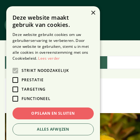
Ga
naar
×
Deze website maakt
content
gebruik van cookies.
Website
Webshop
Deze website gebruikt cookies om uw
gebruikerservaring te verbeteren. Door
onze website te gebruiken, stemt u in met
Home
Plantengids
alle cookies in overeenstemming met ons
Cookiebeleid.
Lees verder
Plantengids
STRIKT NOODZAKELIJK
PRESTATIE
TARGETING
Hertshooi
FUNCTIONEEL
OPSLAAN EN SLUITEN
ALLES AFWIJZEN