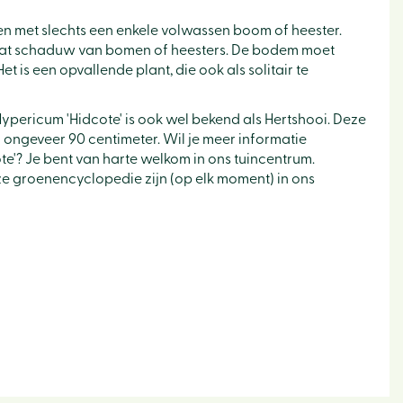
nen met slechts een enkele volwassen boom of heester.
e wat schaduw van bomen of heesters. De bodem moet
t is een opvallende plant, die ook als solitair te
ypericum 'Hidcote' is ook wel bekend als Hertshooi. Deze
ngeveer 90 centimeter. Wil je meer informatie
e'? Je bent van harte welkom in ons tuincentrum.
eze groenencyclopedie zijn (op elk moment) in ons