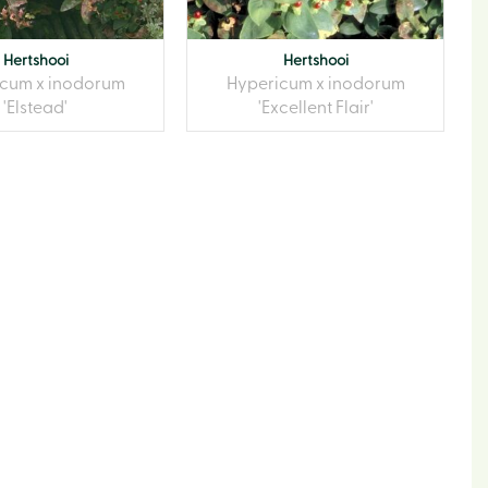
Hertshooi
Hertshooi
cum x inodorum
Hypericum x inodorum
'Elstead'
'Excellent Flair'