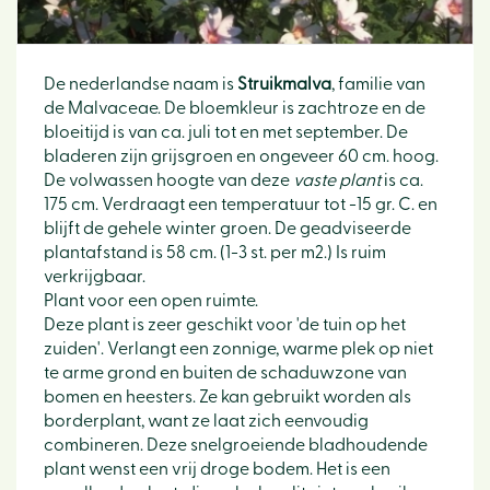
De nederlandse naam is
Struikmalva
, familie van
de Malvaceae. De bloemkleur is zachtroze en de
bloeitijd is van ca. juli tot en met september. De
bladeren zijn grijsgroen en ongeveer 60 cm. hoog.
De volwassen hoogte van deze
vaste plant
is ca.
175 cm. Verdraagt een temperatuur tot -15 gr. C. en
blijft de gehele winter groen. De geadviseerde
plantafstand is 58 cm. (1-3 st. per m2.) Is ruim
verkrijgbaar.
Plant voor een open ruimte.
Deze plant is zeer geschikt voor 'de tuin op het
zuiden'. Verlangt een zonnige, warme plek op niet
te arme grond en buiten de schaduwzone van
bomen en heesters. Ze kan gebruikt worden als
borderplant, want ze laat zich eenvoudig
combineren. Deze snelgroeiende bladhoudende
plant wenst een vrij droge bodem. Het is een