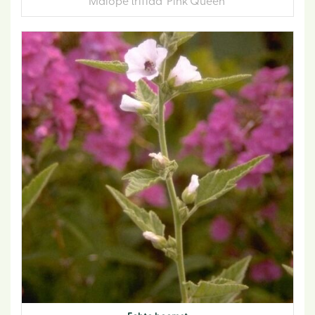
Malope trifida 'Pink Queen'