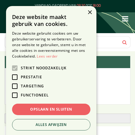
G
VANDAAG GEOPEND VAN
09:30
TOT
18:00
a
×
Deze website maakt
n
gebruik van cookies.
a
a
Deze website gebruikt cookies om uw
r
gebruikerservaring te verbeteren. Door
c
onze website te gebruiken, stemt u in met
o
alle cookies in overeenstemming met ons
n
Cookiebeleid.
Lees verder
Plantengids
t
STRIKT NOODZAKELIJK
e
Alle planten
n
PRESTATIE
t
TARGETING
Zoek op tuintype
FUNCTIONEEL
Mijn Planten
OPSLAAN EN SLUITEN
Open zoekfilter
ALLES AFWIJZEN