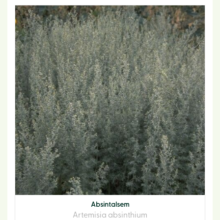
Absintalsem
Artemisia absinthium