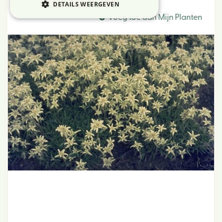
Alpen-edelweiss
DETAILS WEERGEVEN
Voeg toe aan Mijn Planten