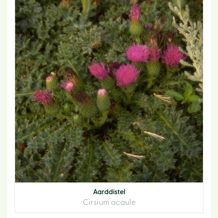
Aarddistel
Cirsium acaule