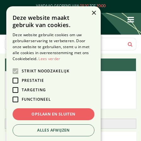
G
VANDAAG GEOPEND VAN
09:30
TOT
20:00
a
×
Deze website maakt
n
gebruik van cookies.
a
a
Deze website gebruikt cookies om uw
r
gebruikerservaring te verbeteren. Door
c
onze website te gebruiken, stemt u in met
o
alle cookies in overeenstemming met ons
n
Cookiebeleid.
Lees verder
Plantengids
t
STRIKT NOODZAKELIJK
e
Alle planten
n
PRESTATIE
t
TARGETING
Zoek op tuintype
FUNCTIONEEL
Mijn Planten
OPSLAAN EN SLUITEN
Open zoekfilter
ALLES AFWIJZEN