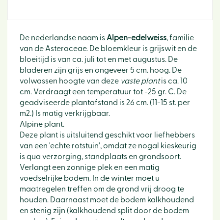
De nederlandse naam is
Alpen-edelweiss
, familie
van de Asteraceae. De bloemkleur is grijswit en de
bloeitijd is van ca. juli tot en met augustus. De
bladeren zijn grijs en ongeveer 5 cm. hoog. De
volwassen hoogte van deze
vaste plant
is ca. 10
cm. Verdraagt een temperatuur tot -25 gr. C. De
geadviseerde plantafstand is 26 cm. (11-15 st. per
m2.) Is matig verkrijgbaar.
Alpine plant.
Deze plant is uitsluitend geschikt voor liefhebbers
van een 'echte rotstuin', omdat ze nogal kieskeurig
is qua verzorging, standplaats en grondsoort.
Verlangt een zonnige plek en een matig
voedselrijke bodem. In de winter moet u
maatregelen treffen om de grond vrij droog te
houden. Daarnaast moet de bodem kalkhoudend
en stenig zijn (kalkhoudend split door de bodem