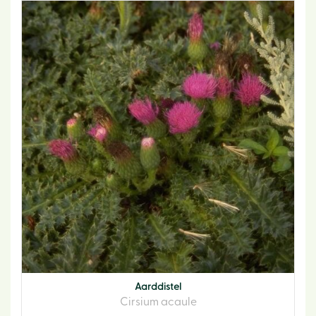
Aarddistel
Cirsium acaule