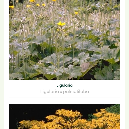
Ligularia
Ligularia x palmatiloba