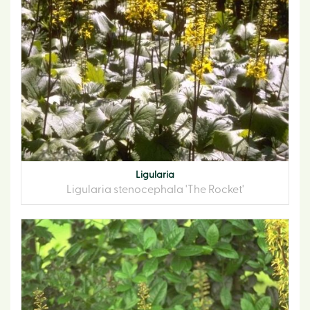
Ligularia
Ligularia stenocephala 'The Rocket'