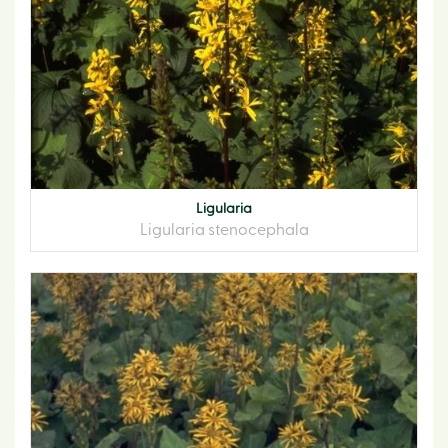
Ligularia
Ligularia stenocephala