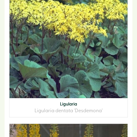
Ligularia
Ligularia dentata 'Desdemona'