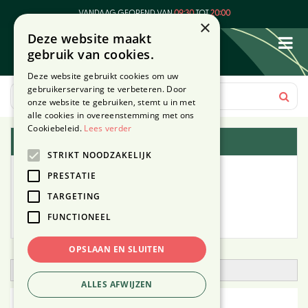
G
VANDAAG GEOPEND VAN
09:30
TOT
20:00
a
×
Deze website maakt
n
gebruik van cookies.
a
a
Deze website gebruikt cookies om uw
r
gebruikerservaring te verbeteren. Door
c
onze website te gebruiken, stemt u in met
o
alle cookies in overeenstemming met ons
n
Cookiebeleid.
Lees verder
Plantengids
t
STRIKT NOODZAKELIJK
e
Alle planten
n
PRESTATIE
t
TARGETING
Zoek op tuintype
FUNCTIONEEL
Mijn Planten
OPSLAAN EN SLUITEN
Open zoekfilter
ALLES AFWIJZEN