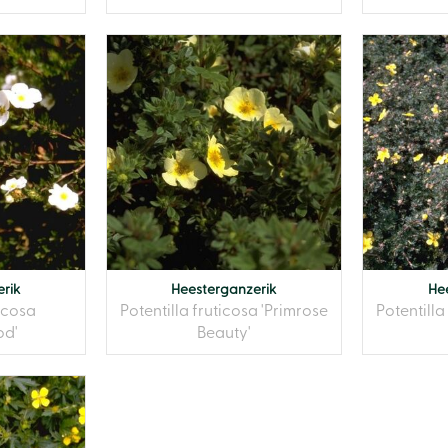
rik
Heesterganzerik
He
ticosa
Potentilla fruticosa 'Primrose
Potentilla
od'
Beauty'