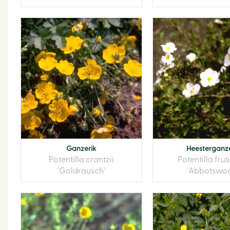
Ganzerik
Heesterganze
Potentilla crantzii
Potentilla fru
'Goldrausch'
'Abbotswo