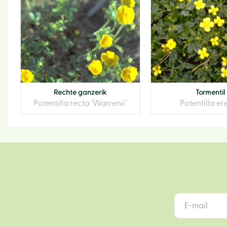
Rechte ganzerik
Tormentil
Potentilla recta 'Warrenii'
Potentilla er