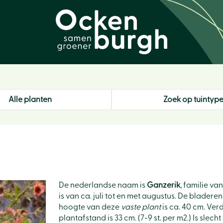
Alle planten
Zoek op tuintyp
De nederlandse naam is
Ganzerik
, familie va
is van ca. juli tot en met augustus. De blader
hoogte van deze
vaste plant
is ca. 40 cm. Ver
plantafstand is 33 cm. (7-9 st. per m2.) Is slecht