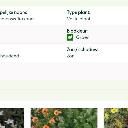
elijke naam:
Type plant:
palensis 'Roxana'
Vaste plant
Bladkleur:
Groen
Zon / schaduw:
thoudend
Zon