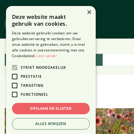
Ga
naar
×
Deze website maakt
content
gebruik van cookies.
Website
Webshop
Deze website gebruikt cookies om uw
gebruikerservaring te verbeteren. Door
onze website te gebruiken, stemt u in met
Home
Plantengids
alle cookies in overeenstemming met ons
Cookiebeleid.
Lees verder
Plantengids
STRIKT NOODZAKELIJK
PRESTATIE
TARGETING
Ganzerik
FUNCTIONEEL
OPSLAAN EN SLUITEN
ALLES AFWIJZEN