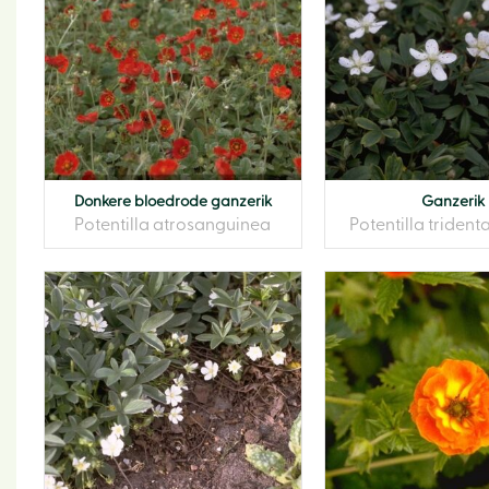
Donkere bloedrode ganzerik
Ganzerik
Potentilla atrosanguinea
Potentilla trident