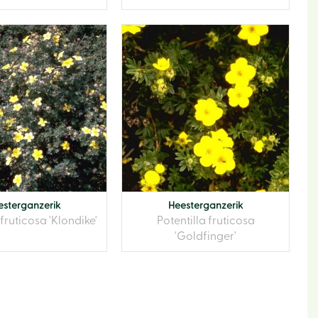
esterganzerik
Heesterganzerik
 fruticosa 'Klondike'
Potentilla fruticosa
'Goldfinger'