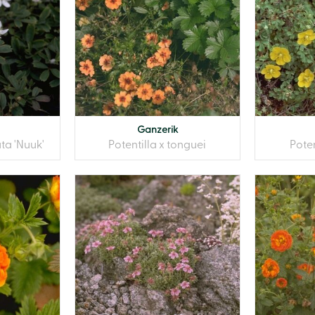
Ganzerik
ata 'Nuuk'
Potentilla x tonguei
Pote