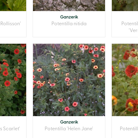
Ganzerik
 Rollisson'
Potentilla nitida
Potent
'Ver
Ganzerik
s Scarlet'
Potentilla 'Helen Jane'
Potentil