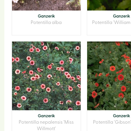
Ganzerik
Ganzerik
Potentilla alba
Potentilla 'William
Ganzerik
Ganzerik
Potentilla nepalensis 'Miss
Potentilla 'Gibson'
Willmott'