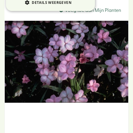
Rhodohypoxis
DETAILS WEERGEVEN
Voeg toe aan Mijn Planten