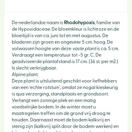
De nederlandse naam is
Rhodohypoxis
, familie van
de Hypoxidaceae. De bloemkleur is lichtroze en de
bloeitijd is van ca. juni tot en met augustus. De
bladeren zijn groen en ongeveer 5 cm. hoog. De
volwassen hoogte van deze
vaste plant
is ca. 5 cm.
Verdraagt een temperatuur tot -5 gr. C. De
geadviseerde plantafstand is 17 cm. (36 st. per m2.)
Is slecht verkrijgbaar.
Alpine plant.
Deze plant is uitsluitend geschikt voor liefhebbers
van een 'echte rotstuin', omdat ze nogal kieskeurig
is qua verzorging, standplaats en grondsoort.
Verlangt een zonnige plek en een matig
voedselrijke bodem. In de winter moet u
maatregelen treffen om de grond vrij droog te
houden. Daarnaast moet de bodem kalkvrij en
stenig zijn (kalkvrij split door de bodem werken) en