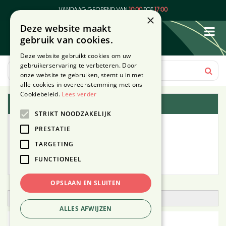
G
VANDAAG GEOPEND VAN
10:00
TOT
17:00
a
×
Deze website maakt
n
gebruik van cookies.
a
a
Deze website gebruikt cookies om uw
r
gebruikerservaring te verbeteren. Door
c
onze website te gebruiken, stemt u in met
o
alle cookies in overeenstemming met ons
n
Cookiebeleid.
Lees verder
Plantengids
t
STRIKT NOODZAKELIJK
e
Alle planten
n
PRESTATIE
t
TARGETING
Zoek op tuintype
FUNCTIONEEL
Mijn Planten
OPSLAAN EN SLUITEN
Open zoekfilter
ALLES AFWIJZEN