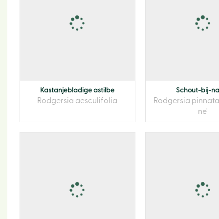
Kastanjebladige astilbe
Schout-bij-n
Rodgersia aesculifolia
Rodgersia pinnata
ne'