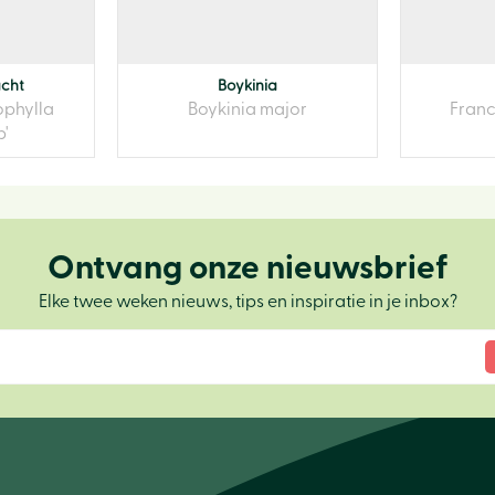
acht
Boykinia
phylla
Boykinia major
Franc
b'
Ontvang onze nieuwsbrief
Elke twee weken nieuws, tips en inspiratie in je inbox?