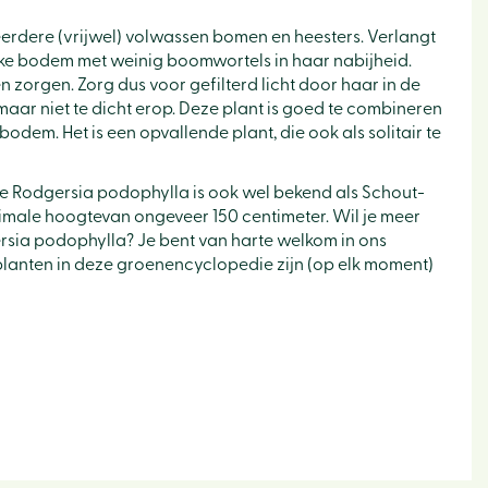
eerdere (vrijwel) volwassen bomen en heesters. Verlangt
jke bodem met weinig boomwortels in haar nabijheid.
 zorgen. Zorg dus voor gefilterd licht door haar in de
aar niet te dicht erop. Deze plant is goed te combineren
em. Het is een opvallende plant, die ook als solitair te
e Rodgersia podophylla is ook wel bekend als Schout-
imale hoogtevan ongeveer 150 centimeter. Wil je meer
rsia podophylla? Je bent van harte welkom in ons
e planten in deze groenencyclopedie zijn (op elk moment)