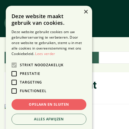
Ga
naar
×
Deze website maakt
content
gebruik van cookies.
Website
Webshop
Deze website gebruikt cookies om uw
gebruikerservaring te verbeteren. Door
onze website te gebruiken, stemt u in met
Home
Plantengids
alle cookies in overeenstemming met ons
Cookiebeleid.
Lees verder
Plantengids
STRIKT NOODZAKELIJK
PRESTATIE
TARGETING
Schout-bij-nacht
FUNCTIONEEL
OPSLAAN EN SLUITEN
ALLES AFWIJZEN