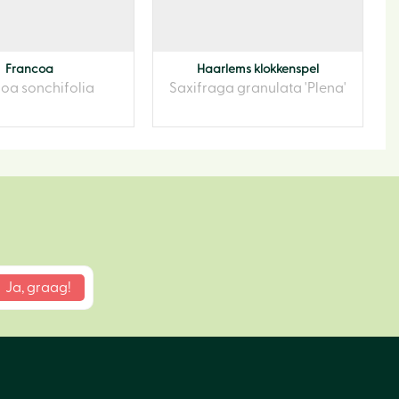
Francoa
Haarlems klokkenspel
oa sonchifolia
Saxifraga granulata 'Plena'