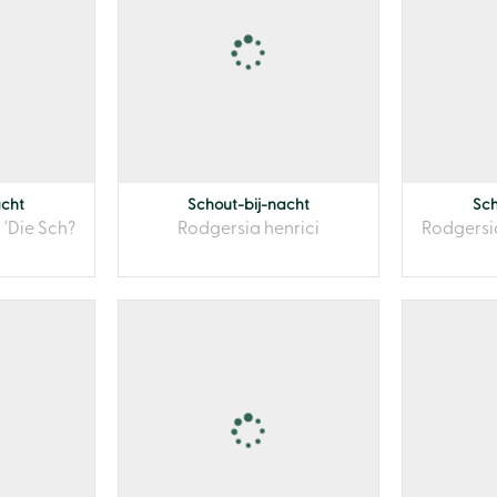
acht
Schout-bij-nacht
Sch
 'Die Sch?
Rodgersia henrici
Rodgersia