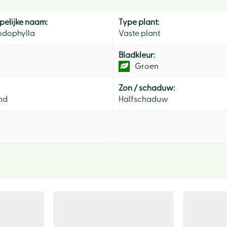
elijke naam:
Type plant:
odophylla
Vaste plant
Bladkleur:
Groen
Zon / schaduw:
nd
Halfschaduw