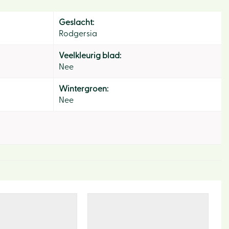
Geslacht:
Rodgersia
Veelkleurig blad:
Nee
Wintergroen:
Hom
Nee
Ons v
Activi
Lunc
Eco-h
Webw
Tips e