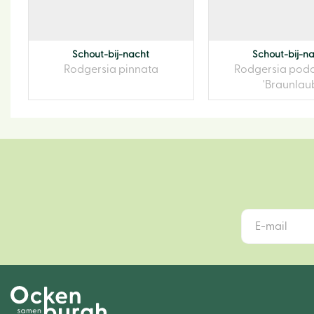
Schout-bij-nacht
Schout-bij-n
Rodgersia pinnata
Rodgersia podo
'Braunlau