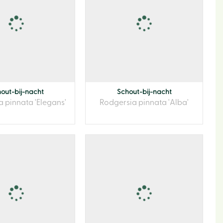
Vacat
Klant
Conta
Actie
out-bij-nacht
Schout-bij-nacht
 pinnata 'Elegans'
Rodgersia pinnata 'Alba'