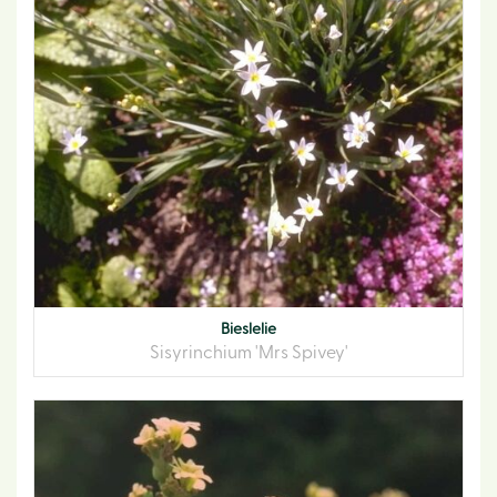
Bieslelie
Sisyrinchium 'Mrs Spivey'