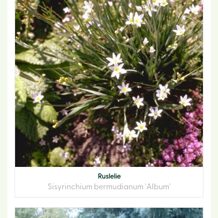
Ruslelie
Sisyrinchium bermudianum 'Album'