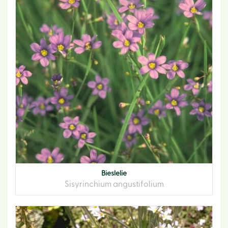
Bieslelie
Sisyrinchium angustifolium