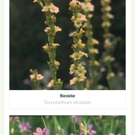
Bieslelie
Sisyrinchium striatum