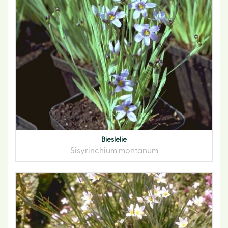
Bieslelie
Sisyrinchium montanum