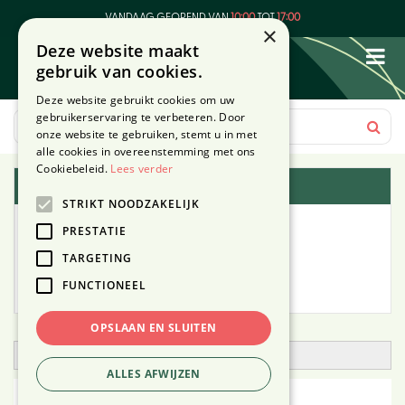
G
VANDAAG GEOPEND VAN
10:00
TOT
17:00
a
×
Deze website maakt
n
gebruik van cookies.
a
a
Deze website gebruikt cookies om uw
r
gebruikerservaring te verbeteren. Door
c
onze website te gebruiken, stemt u in met
o
alle cookies in overeenstemming met ons
n
Cookiebeleid.
Lees verder
Plantengids
t
STRIKT NOODZAKELIJK
e
Alle planten
n
PRESTATIE
t
TARGETING
Zoek op tuintype
FUNCTIONEEL
Mijn Planten
OPSLAAN EN SLUITEN
Open zoekfilter
ALLES AFWIJZEN