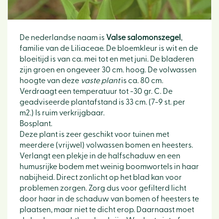
De nederlandse naam is
Valse salomonszegel
,
familie van de Liliaceae. De bloemkleur is wit en de
bloeitijd is van ca. mei tot en met juni. De bladeren
zijn groen en ongeveer 30 cm. hoog. De volwassen
hoogte van deze
vaste plant
is ca. 80 cm.
Verdraagt een temperatuur tot -30 gr. C. De
geadviseerde plantafstand is 33 cm. (7-9 st. per
m2.) Is ruim verkrijgbaar.
Bosplant.
Deze plant is zeer geschikt voor tuinen met
meerdere (vrijwel) volwassen bomen en heesters.
Verlangt een plekje in de halfschaduw en een
humusrijke bodem met weinig boomwortels in haar
nabijheid. Direct zonlicht op het blad kan voor
problemen zorgen. Zorg dus voor gefilterd licht
door haar in de schaduw van bomen of heesters te
plaatsen, maar niet te dicht erop. Daarnaast moet