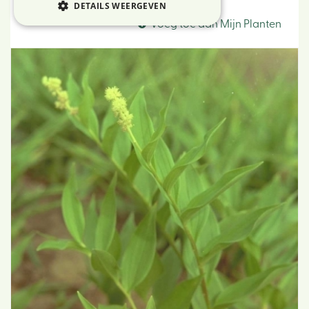
Valse salomonszegel
DETAILS WEERGEVEN
Voeg toe aan Mijn Planten