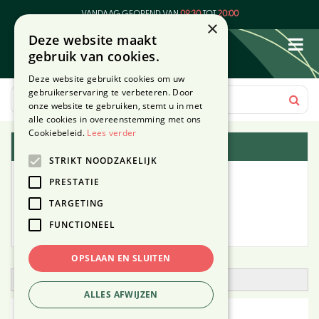
G
VANDAAG GEOPEND VAN
09:30
TOT
20:00
a
×
Deze website maakt
n
gebruik van cookies.
a
a
Deze website gebruikt cookies om uw
r
gebruikerservaring te verbeteren. Door
c
onze website te gebruiken, stemt u in met
o
alle cookies in overeenstemming met ons
n
Cookiebeleid.
Lees verder
Plantengids
t
STRIKT NOODZAKELIJK
e
Alle planten
n
PRESTATIE
t
TARGETING
Zoek op tuintype
FUNCTIONEEL
Mijn Planten
OPSLAAN EN SLUITEN
Open zoekfilter
ALLES AFWIJZEN