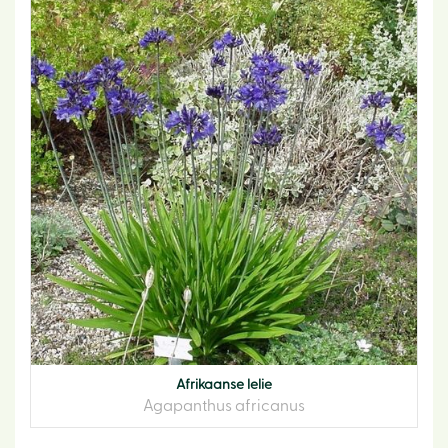
Afrikaanse lelie
Agapanthus africanus