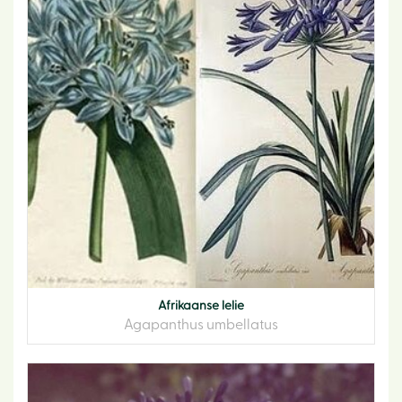
Afrikaanse lelie
Agapanthus umbellatus