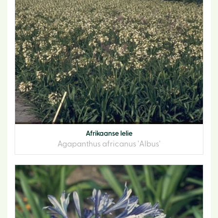
Afrikaanse lelie
Agapanthus africanus 'Albus'