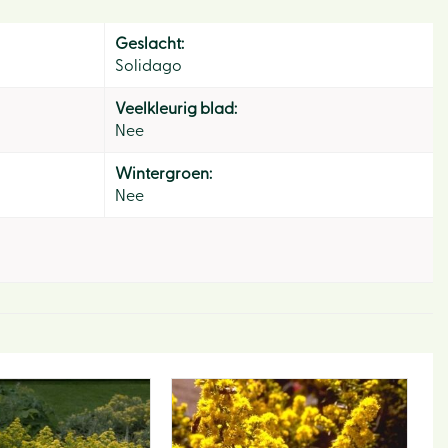
Geslacht:
Solidago
Veelkleurig blad:
Nee
Hom
Wintergroen:
Nee
Ons v
Activi
Lunc
Eco-h
Webw
Tips e