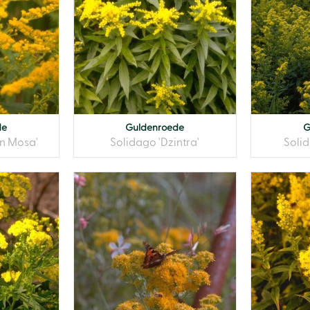
de
Guldenroede
G
n Mosa'
Solidago 'Dzintra'
Soli