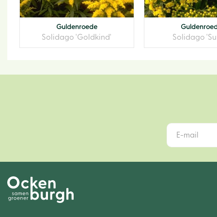
Guldenroede
Guldenroe
Solidago 'Goldkind'
Solidago 'Su