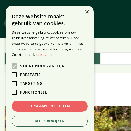
Ga
naar
×
Deze website maakt
content
gebruik van cookies.
Website
Webshop
Deze website gebruikt cookies om uw
gebruikerservaring te verbeteren. Door
onze website te gebruiken, stemt u in met
Home
Plantengids
alle cookies in overeenstemming met ons
Cookiebeleid.
Lees verder
Plantengids
STRIKT NOODZAKELIJK
PRESTATIE
TARGETING
Guldenroede
FUNCTIONEEL
OPSLAAN EN SLUITEN
ALLES AFWIJZEN