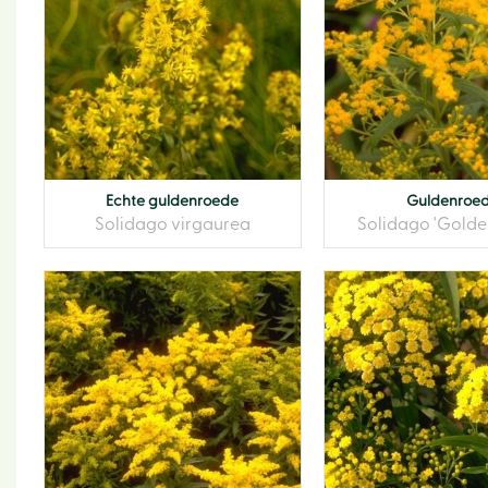
Echte guldenroede
Guldenroe
Solidago virgaurea
Solidago 'Golde