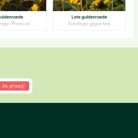
uldenroede
Late guldenroede
dago 'Praecox'
Solidago gigantea