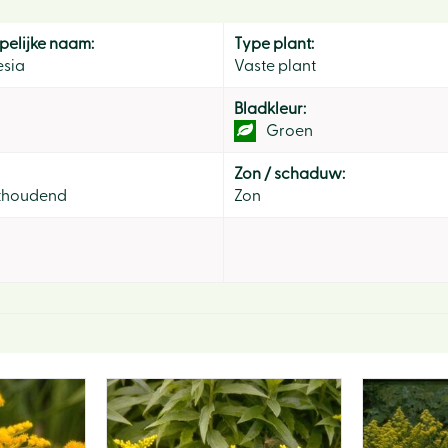
elijke naam:
Type plant:
esia
Vaste plant
Bladkleur:
Groen
Zon / schaduw:
thoudend
Zon