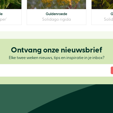
de
Guldenroede
G
per'
Solidago rigida
Soli
Ontvang onze nieuwsbrief
Elke twee weken nieuws, tips en inspiratie in je inbox?