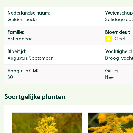
Nederlandse naam:
Wetenschapp
Guldenroede
Solidago ca
Familie:
Bloemkleur:
Asteraceae
Geel
Bloeitijd:
Vochtigheid:
Augustus, September
Droog-voch
Hoogte in CM:
Giftig:
80
Nee
Soortgelijke planten